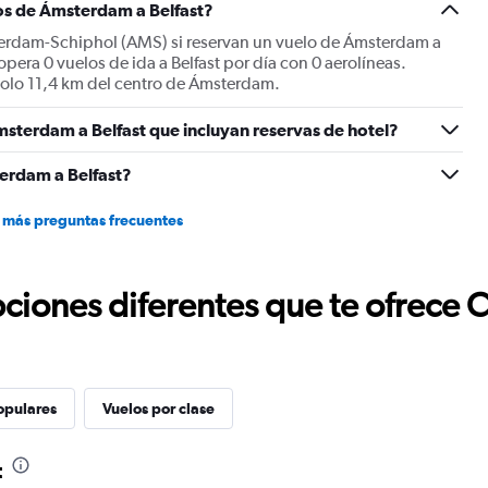
os de Ámsterdam a Belfast?
of
flights.
terdam-Schiphol (AMS) si reservan un vuelo de Ámsterdam a
Range:
era 0 vuelos de ida a Belfast por día con 0 aerolíneas.
0
solo 11,4 km del centro de Ámsterdam.
to
18.
sterdam a Belfast que incluyan reservas de hotel?
erdam a Belfast?
 más preguntas frecuentes
ciones diferentes que te ofrece 
opulares
Vuelos por clase
t