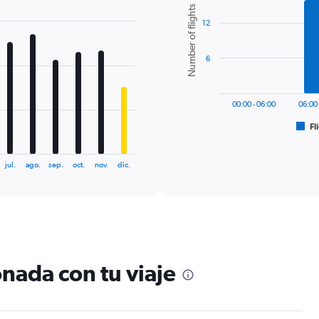
Bar
Chart
Number of flights
graphic.
chart
12
with
6
bars.
6
The
chart
has
00:00 - 06:00
06:00 
1
Fl
X
End
of
axis
interactive
displaying
chart
jul.
ago.
sep.
oct.
nov.
dic.
categories.
Range:
6
categories.
The
chart
has
1
nada con tu viaje
Y
axis
displaying
Number