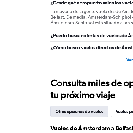
¿Desde qué aeropuerto salen los vuel
axis
displaying
La mayoría de la gente vuela desde Áms
values.
Belfast. De media, Ámsterdam-Schiphol op
Range:
Ámsterdam-Schiphol está situado a tan 
0
to
¿Puedo buscar ofertas de vuelos de Ám
360.
¿Cómo busco vuelos directos de Ámst
Ver
Consulta miles de op
tu próximo viaje
Otras opciones de vuelos
Vuelos p
Vuelos de Ámsterdam a Belfas