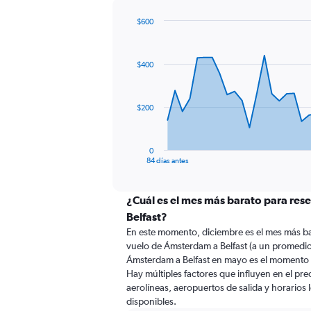
$600
Chart
Chart
graphic.
with
85
$400
data
points.
The
$200
chart
has
1
0
X
End
84 días antes
of
axis
interactive
displaying
chart
categories.
¿Cuál es el mes más barato para res
Range:
Belfast?
85
En este momento, diciembre es el mes más ba
categories.
vuelo de Ámsterdam a Belfast (a un promedio
The
Ámsterdam a Belfast en mayo es el momento 
chart
Hay múltiples factores que influyen en el pr
has
aerolíneas, aeropuertos de salida y horarios 
1
disponibles.
Y