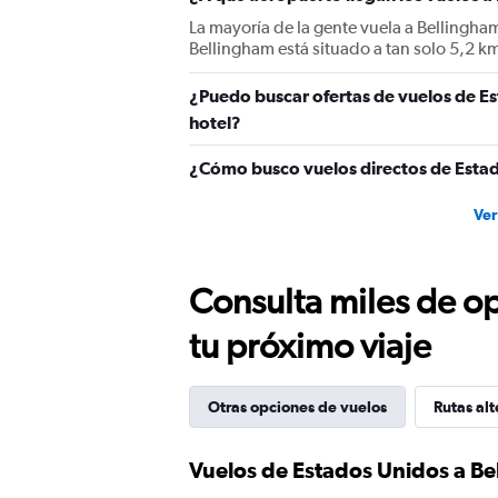
displaying
La mayoría de la gente vuela a Bellingha
values.
Bellingham está situado a tan solo 5,2 k
Range:
0
¿Puedo buscar ofertas de vuelos de Es
to
600.
hotel?
¿Cómo busco vuelos directos de Esta
Ver
Consulta miles de op
tu próximo viaje
Otras opciones de vuelos
Rutas alt
Vuelos de Estados Unidos a B