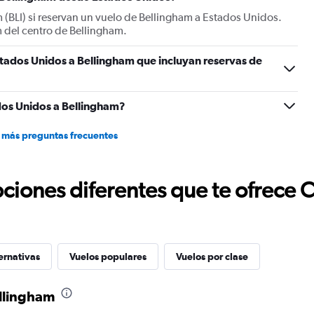
of
m (BLI) si reservan un vuelo de Bellingham a Estados Unidos.
flights.
m del centro de Bellingham.
Range:
0
tados Unidos a Bellingham que incluyan reservas de
to
2.4.
dos Unidos a Bellingham?
 más preguntas frecuentes
ciones diferentes que te ofrece 
ernativas
Vuelos populares
Vuelos por clase
ellingham