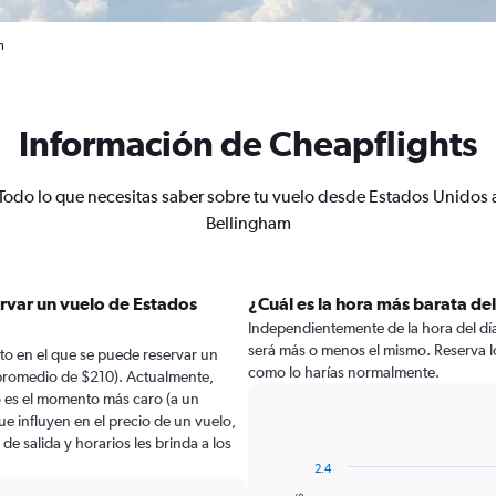
m
Información de Cheapflights
Todo lo que necesitas saber sobre tu vuelo desde Estados Unidos 
Bellingham
ervar un vuelo de Estados
¿Cuál es la hora más barata del
Independientemente de la hora del día a
será más o menos el mismo. Reserva l
to en el que se puede reservar un
como lo harías normalmente.
 promedio de $210). Actualmente,
o es el momento más caro (a un
e influyen en el precio de un vuelo,
e salida y horarios les brinda a los
2.4
Bar
Chart