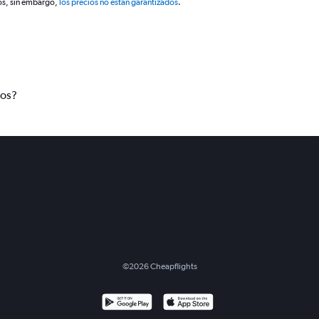
os, sin embargo,
los precios no están garantizados
.
tos?
©
2026
Cheapflights