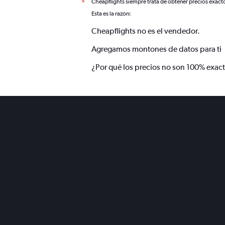
Cheapflights siempre trata de obtener precios exact
*
Esta es la razón:
Cheapflights no es el vendedor.
Agregamos montones de datos para ti
¿Por qué los precios no son 100% exac