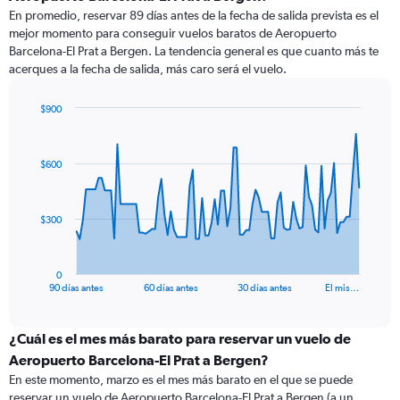
En promedio, reservar 89 días antes de la fecha de salida prevista es el
mejor momento para conseguir vuelos baratos de Aeropuerto
Barcelona-El Prat a Bergen. La tendencia general es que cuanto más te
acerques a la fecha de salida, más caro será el vuelo.
$900
Chart
Chart
graphic.
with
91
$600
data
points.
The
$300
chart
has
1
0
X
End
90 días antes
60 días antes
30 días antes
El mis…
of
axis
interactive
displaying
chart
categories.
¿Cuál es el mes más barato para reservar un vuelo de
Range:
Aeropuerto Barcelona-El Prat a Bergen?
91
En este momento, marzo es el mes más barato en el que se puede
categories.
reservar un vuelo de Aeropuerto Barcelona-El Prat a Bergen (a un