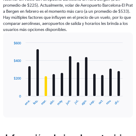
The
promedio de $225). Actualmente, volar de Aeropuerto Barcelona-El Prat
chart
a Bergen en febrero es el momento más caro (a un promedio de $533).
has
Hay múltiples factores que influyen en el precio de un vuelo, por lo que
1
comparar aerolíneas, aeropuertos de salida y horarios les brinda a los
Y
usuarios más opciones disponibles.
axis
displaying
values.
$600
Range:
Bar
Chart
0
graphic.
chart
with
to
$400
12
900.
bars.
$200
The
chart
has
0
1
ene.
abr.
jul.
oct.
mar.
jun.
sep.
dic.
feb.
may.
ago.
nov.
X
End
of
axis
interactive
displaying
chart
categories.
Range:
12