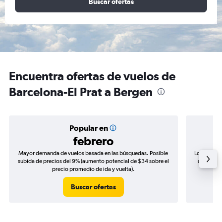
Buscar ofertas
Encuentra ofertas de vuelos de
Barcelona-El Prat a Bergen
Popular en
febrero
Mayor demanda de vuelos basada en las búsquedas. Posible
Los precio
subida de precios del 9% (aumento potencial de $34 sobre el
de precio
precio promedio de ida y vuelta).
Buscar ofertas