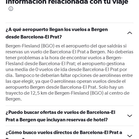
Información relacionada con tu viaje
categories.
The
chart
has
1
¿A qué aeropuerto llegan los vuelos a Bergen
Y
desde Barcelona-El Prat?
axis
displaying
Bergen-Flesland (BGO) es el aeropuerto del que saldrás si
values.
reservas un vuelo de Barcelona-El Prat a Bergen. No deberías
Range:
tener problemas a la hora de encontrar vuelos a Bergen-
0
Flesland desde Barcelona-El Prat; el aeropuerto gestiona
to
una media de 0 vuelos de ida desde Barcelona-El Prat por
600.
día. Tampoco te deberían faltar opciones de aerolíneas entre
las que elegir, ya que 0 aerolíneas operan vuelos desde el
aeropuerto Bergen desde Barcelona-El Prat. Solo hay un
trayecto de 12,5 km de Bergen-Flesland (BGO) al centro de
Bergen.
¿Puedo buscar ofertas de vuelos de Barcelona-El
Prat a Bergen que incluyan reservas de hotel?
¿Cómo busco vuelos directos de Barcelona-El Prat a