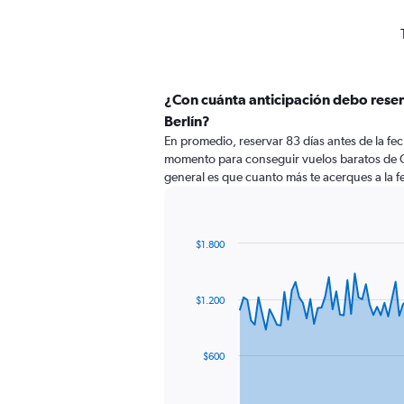
¿Con cuánta anticipación debo reser
Berlín?
En promedio, reservar 83 días antes de la fech
momento para conseguir vuelos baratos de C
general es que cuanto más te acerques a la fe
$1.800
Chart
Chart
graphic.
with
91
$1.200
data
points.
The
$600
chart
has