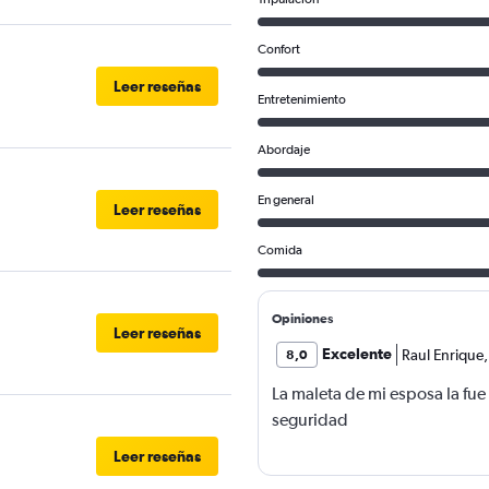
Confort
Leer reseñas
Entretenimiento
Abordaje
En general
Leer reseñas
Comida
Opiniones
Leer reseñas
Excelente
Raul Enrique
,
8,0
La maleta de mi esposa la fue
seguridad
Leer reseñas