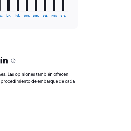
y.
jun.
jul.
ago.
sep.
oct.
nov.
dic.
ín
nes. Las opiniones también ofrecen
y el procedimiento de embarque de cada