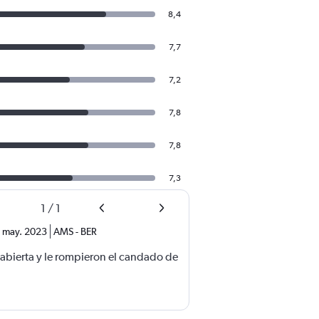
8,4
7,7
7,2
7,8
7,8
7,3
1
/
1
may. 2023
AMS
-
BER
 abierta y le rompieron el candado de