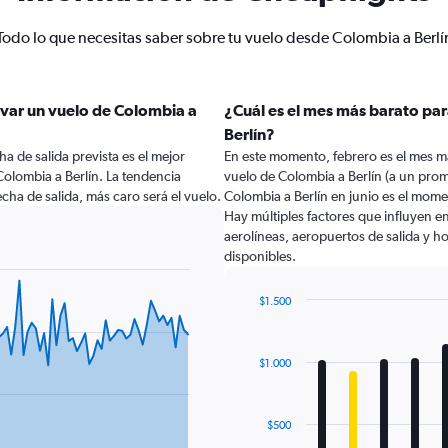
Todo lo que necesitas saber sobre tu vuelo desde Colombia a Berlí
var un vuelo de Colombia a
¿Cuál es el mes más barato par
Berlín?
a de salida prevista es el mejor
En este momento, febrero es el mes m
olombia a Berlín. La tendencia
vuelo de Colombia a Berlín (a un pro
cha de salida, más caro será el vuelo.
Colombia a Berlín en junio es el mom
Hay múltiples factores que influyen e
aerolíneas, aeropuertos de salida y ho
disponibles.
$1.500
Bar
Chart
graphic.
chart
with
$1.000
12
bars.
The
$500
chart