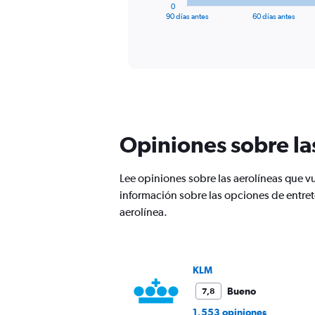
1
0
X
End
90 días antes
60 días antes
of
axis
interactive
displaying
chart
categories.
Range:
91
categories.
The
chart
has
Opiniones sobre la
1
Y
axis
Lee opiniones sobre las aerolíneas que 
displaying
información sobre las opciones de entret
values.
aerolínea.
Range:
0
to
1800.
KLM
Bueno
7,8
1.553 opiniones