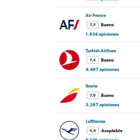
Air France
Bueno
7,5
1.634 opiniones
Turkish Airlines
Bueno
7,4
4.467 opiniones
Iberia
Bueno
7,0
3.267 opiniones
Lufthansa
Aceptable
6,8