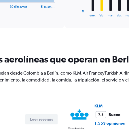
has
30 días antes
El mism…
1
0
X
End
ene.
feb.
mar.
abr.
ma
of
axis
interactive
displaying
chart
categories.
Range:
12
categories.
The
s aerolíneas que operan en Berl
chart
has
1
vuelan desde Colombia a Berlín, como KLM,Air FranceyTurkish Airli
Y
enimiento, la comodidad, la comida, la tripulación, el servicio 
axis
displaying
values.
Range:
0
KLM
to
1500.
Bueno
7,8
Leer reseñas
1.553 opiniones
Tripulación