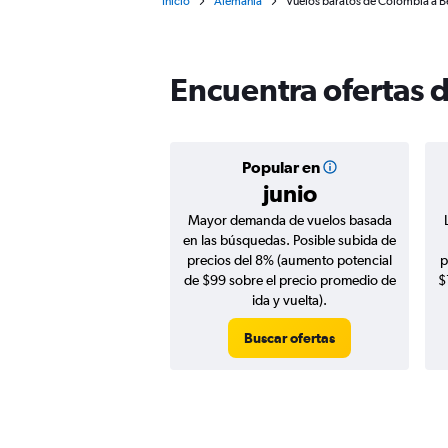
Inicio
Alemania
Vuelos baratos de Colombia a B
Encuentra ofertas 
Popular en
junio
Mayor demanda de vuelos basada
en las búsquedas. Posible subida de
precios del 8% (aumento potencial
p
de $99 sobre el precio promedio de
$
ida y vuelta).
Buscar ofertas