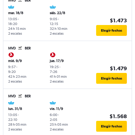
MVD
BER
mar. 18/8
sáb. 22/8
13:05
-
9:05
-
$1.473
18:20
12:15
24 h 15 min
32 h 10 min
Elegir fechas
2 escalas
2 escalas
MVD
BER
mié. 9/9
jue. 17/9
9:57
-
19:25
-
$1.479
9:20
7:26
42 h 23 min
41 h 01 min
Elegir fechas
2 escalas
2 escalas
MVD
BER
lun. 31/8
vie. 11/9
13:05
-
6:00
-
$1.568
22:10
2:05
28 h 05 min
25 h 05 min
Elegir fechas
2 escalas
2 escalas