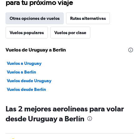
para tu próximo viaje
Otras opciones de vuelos
Rutas alternativas
Vuelos populares
Vuelos por clase
Vuelos de Uruguay a Berlín
Vuelos a Uruguay
Vuelos a Berlín
Vuelos desde Uruguay
Vuelos desde Berlín
Las 2 mejores aerolíneas para volar
desde Uruguay a Berlín