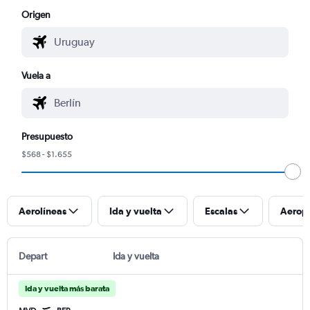
Origen
Vuela a
Presupuesto
$568 - $1.655
Aerolíneas
Ida y vuelta
Escalas
Aerop
Depart
Ida y vuelta
Ida y vuelta más barata