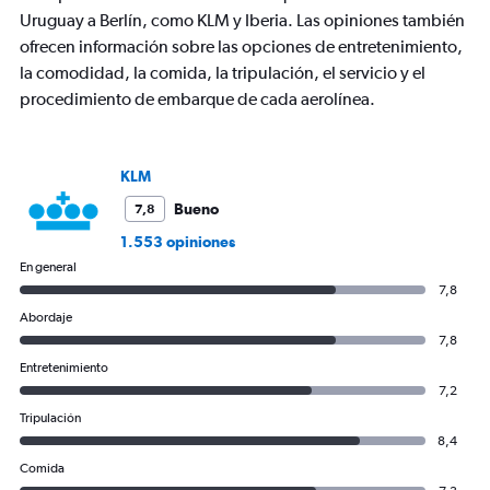
has
Uruguay a Berlín, como KLM y Iberia. Las opiniones también
1
ofrecen información sobre las opciones de entretenimiento,
Y
axis
la comodidad, la comida, la tripulación, el servicio y el
displaying
procedimiento de embarque de cada aerolínea.
values.
Range:
0
to
KLM
2400.
Bueno
7,8
1.553 opiniones
En general
7,8
Abordaje
7,8
Entretenimiento
7,2
Tripulación
8,4
Comida