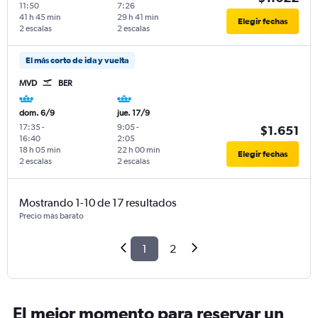
11:50
7:26
41 h 45 min
29 h 41 min
Elegir fechas
2 escalas
2 escalas
El más corto de ida y vuelta
MVD
BER
dom. 6/9
jue. 17/9
17:35
-
9:05
-
$1.651
16:40
2:05
18 h 05 min
22 h 00 min
Elegir fechas
2 escalas
2 escalas
Mostrando 1-10 de 17 resultados
Precio más barato
1
2
El mejor momento para reservar un