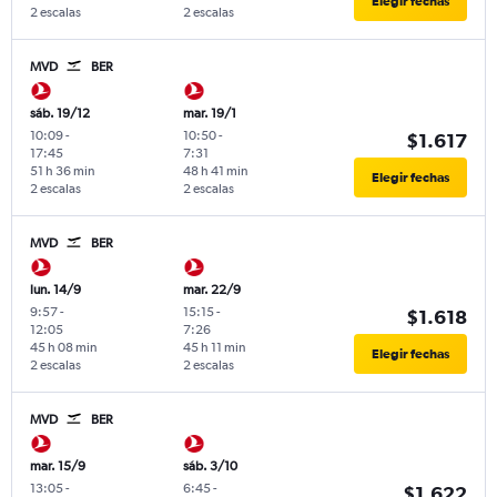
Elegir fechas
2 escalas
2 escalas
MVD
BER
sáb. 19/12
mar. 19/1
10:09
-
10:50
-
$1.617
17:45
7:31
51 h 36 min
48 h 41 min
Elegir fechas
2 escalas
2 escalas
MVD
BER
lun. 14/9
mar. 22/9
9:57
-
15:15
-
$1.618
12:05
7:26
45 h 08 min
45 h 11 min
Elegir fechas
2 escalas
2 escalas
MVD
BER
mar. 15/9
sáb. 3/10
13:05
-
6:45
-
$1.622