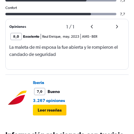
7,3
Confort
7,7
1
/
1
Opiniones
8,0
Excelente
Raul Enrique
,
may. 2023
AMS
-
BER
La maleta de mi esposa la fue abierta y le rompieron el
candado de seguridad
Iberia
Bueno
7,0
3.267 opiniones
Leer reseñas