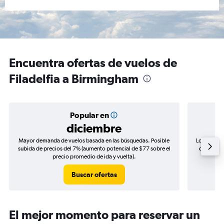
Encuentra ofertas de vuelos de
Filadelfia a Birmingham
Popular en
diciembre
Mayor demanda de vuelos basada en las búsquedas. Posible
Los precio
subida de precios del 7% (aumento potencial de $77 sobre el
de precios
precio promedio de ida y vuelta).
Buscar ofertas
El mejor momento para reservar un