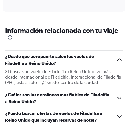
of
axis
interactive
displaying
chart
categories.
Range:
6
Información relacionada con tu viaje
categories.
The
chart
has
1
¿Desde qué aeropuerto salen los vuelos de
Y
Filadelfia a Reino Unido?
axis
displaying
Si buscas un vuelo de Filadelfia a Reino Unido, volarás
Number
desde Internacional de Filadelfia. Internacional de Filadelfia
of
(PHL) está a solo 11,2 km del centro de la ciudad.
flights.
Range:
¿Cuáles son las aerolíneas más fiables de Filadelfia
0
a Reino Unido?
to
150.
¿Puedo buscar ofertas de vuelos de Filadelfia a
Reino Unido que incluyan reservas de hotel?