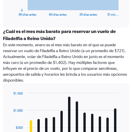
has
1
0
X
End
90 días antes
60 días antes
30 días antes
El mis…
of
axis
interactive
displaying
chart
categories.
¿Cuál es el mes más barato para reservar un vuelo de
Range:
Filadelfia a Reino Unido?
91
En este momento, enero es el mes más barato en el que se puede
categories.
reservar un vuelo de Filadelfia a Reino Unido (a un promedio de $721).
The
Actualmente, volar de Filadelfia a Reino Unido en junio es el momento
chart
más caro (a un promedio de $1.402). Hay múltiples factores que
has
influyen en el precio de un vuelo, por lo que comparar aerolíneas,
1
aeropuertos de salida y horarios les brinda a los usuarios más opciones
Y
disponibles.
axis
displaying
values.
$1.500
Range:
Bar
Chart
0
graphic.
chart
with
to
$1.000
12
2400.
bars.
$500
The