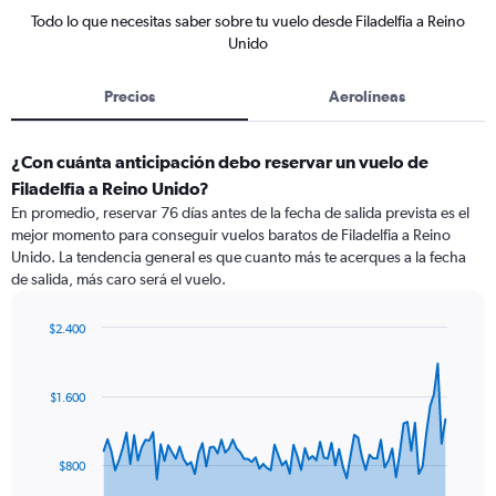
Todo lo que necesitas saber sobre tu vuelo desde Filadelfia a Reino
Unido
Precios
Aerolíneas
¿Con cuánta anticipación debo reservar un vuelo de
Filadelfia a Reino Unido?
En promedio, reservar 76 días antes de la fecha de salida prevista es el
mejor momento para conseguir vuelos baratos de Filadelfia a Reino
Unido. La tendencia general es que cuanto más te acerques a la fecha
de salida, más caro será el vuelo.
$2.400
Chart
Chart
graphic.
with
91
$1.600
data
points.
The
$800
chart