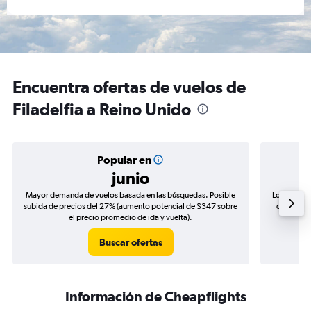
Encuentra ofertas de vuelos de
Filadelfia a Reino Unido
Popular en
junio
Mayor demanda de vuelos basada en las búsquedas. Posible
Los precio
subida de precios del 27% (aumento potencial de $347 sobre
de precios
el precio promedio de ida y vuelta).
Buscar ofertas
Información de Cheapflights