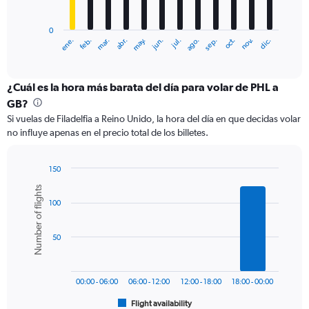
chart
has
0
1
ene.
feb.
mar.
abr.
may.
jun.
jul.
ago.
sep.
oct.
nov.
dic.
X
End
of
axis
interactive
displaying
chart
categories.
¿Cuál es la hora más barata del día para volar de PHL a
Range:
GB?
12
Si vuelas de Filadelfia a Reino Unido, la hora del día en que decidas volar
categories.
no influye apenas en el precio total de los billetes.
The
chart
has
150
1
Bar
Chart
Number of flights
Y
graphic.
chart
axis
100
with
6
displaying
bars.
values.
50
Range:
The
0
chart
to
has
1500.
00:00 - 06:00
06:00 - 12:00
12:00 - 18:00
18:00 - 00:00
1
Flight availability
X
End