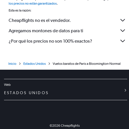
los precios no están garantizados
.
Esta es la razón:
Cheapflights no es el vendedor.
Agregamos montones de datos para ti
¿Por qué los precios no son 100% exactos?
Inicio
Estados Unidos
Vuelos baratos de París a Bloomington-Normal
Web
ESTADOS UNIDOS
©
2026
Cheapflights