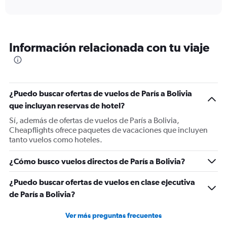
axis
interactive
displaying
chart
categories.
Range:
12
Información relacionada con tu viaje
categories.
The
chart
has
1
¿Puedo buscar ofertas de vuelos de París a Bolivia
Y
que incluyan reservas de hotel?
axis
displaying
Sí, además de ofertas de vuelos de París a Bolivia,
values.
Cheapflights ofrece paquetes de vacaciones que incluyen
Range:
tanto vuelos como hoteles.
0
to
¿Cómo busco vuelos directos de París a Bolivia?
2400.
¿Puedo buscar ofertas de vuelos en clase ejecutiva
de París a Bolivia?
Ver más preguntas frecuentes