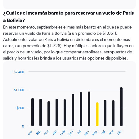
axis
interactive
displaying
chart
categories.
¿Cuál es el mes más barato para reservar un vuelo de París
Range:
a Bolivia?
91
En este momento, septiembre es el mes más barato en el que se puede
categories.
reservar un vuelo de París a Bolivia (a un promedio de $1.051).
The
Actualmente, volar de París a Bolivia en diciembre es el momento más
chart
caro (a un promedio de $1.726). Hay múltiples factores que influyen en
has
el precio de un vuelo, por lo que comparar aerolíneas, aeropuertos de
1
salida y horarios les brinda a los usuarios más opciones disponibles.
Y
axis
displaying
$2.400
values.
Bar
Chart
Range:
graphic.
chart
with
0
$1.600
12
to
bars.
4500.
$800
The
chart
has
0
1
ene.
feb.
mar.
abr.
may.
jun.
jul.
ago.
sep.
oct.
nov.
dic.
X
End
of