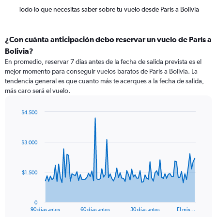
Todo lo que necesitas saber sobre tu vuelo desde París a Bolivia
¿Con cuánta anticipación debo reservar un vuelo de París a
Bolivia?
En promedio, reservar 7 días antes de la fecha de salida prevista es el
mejor momento para conseguir vuelos baratos de París a Bolivia. La
tendencia general es que cuanto más te acerques a la fecha de salida,
más caro será el vuelo.
$4.500
Chart
Chart
graphic.
with
91
$3.000
data
points.
The
$1.500
chart
has
1
0
X
End
90 días antes
60 días antes
30 días antes
El mis…
of