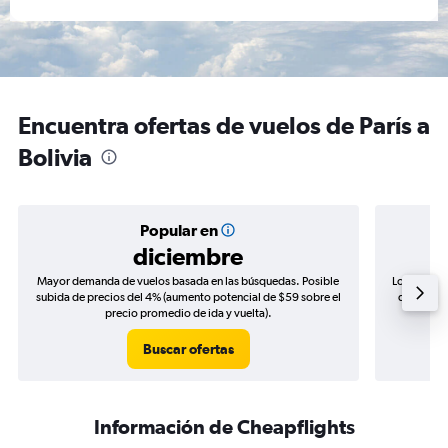
Encuentra ofertas de vuelos de París a
Bolivia
Popular en
diciembre
Mayor demanda de vuelos basada en las búsquedas. Posible
Los precio
subida de precios del 4% (aumento potencial de $59 sobre el
de precios
precio promedio de ida y vuelta).
Buscar ofertas
Información de Cheapflights