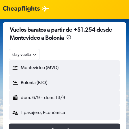
Vuelos baratos a partir de +$1.254 desde
Montevideo a Bolonia
Ida y vuelta
Montevideo (MVD)
Bolonia (BLQ)
dom. 6/9
-
dom. 13/9
1 pasajero, Económica