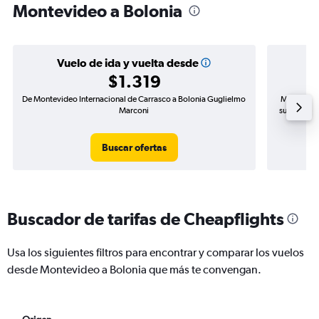
Montevideo a Bolonia
Vuelo de ida y vuelta desde
$1.319
De Montevideo Internacional de Carrasco a Bolonia Guglielmo
Mayor dema
Marconi
subida de 
Buscar ofertas
Buscador de tarifas de Cheapflights
Usa los siguientes filtros para encontrar y comparar los vuelos
desde Montevideo a Bolonia que más te convengan.