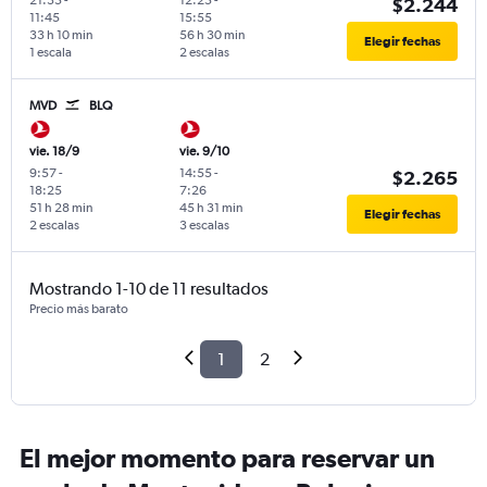
21:35
-
12:25
-
$2.244
11:45
15:55
33 h 10 min
56 h 30 min
Elegir fechas
1 escala
2 escalas
MVD
BLQ
vie. 18/9
vie. 9/10
9:57
-
14:55
-
$2.265
18:25
7:26
51 h 28 min
45 h 31 min
Elegir fechas
2 escalas
3 escalas
Mostrando 1-10 de 11 resultados
Precio más barato
1
2
El mejor momento para reservar un