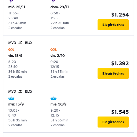
mié. 25/11
dom. 29/11
11:55
-
6:50
-
$1.254
23:40
1:25
31 h 45 min
22 h 35 min
Elegir fechas
2 escalas
2 escalas
MVD
BLQ
vie. 18/9
vie. 2/10
5:20
-
9:20
-
$1.392
23:10
12:15
36 h 50 min
31 h 55 min
Elegir fechas
2 escalas
2 escalas
MVD
BLQ
mar. 15/9
mié. 30/9
13:05
-
9:20
-
$1.545
8:40
12:15
38 h 35 min
31 h 55 min
Elegir fechas
2 escalas
2 escalas