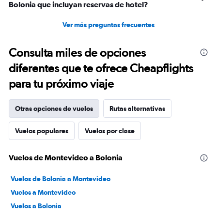
Bolonia que incluyan reservas de hotel?
Ver más preguntas frecuentes
Consulta miles de opciones
diferentes que te ofrece Cheapflights
para tu próximo viaje
Otras opciones de vuelos
Rutas alternativas
Vuelos populares
Vuelos por clase
Vuelos de Montevideo a Bolonia
Vuelos de Bolonia a Montevideo
Vuelos a Montevideo
Vuelos a Bolonia