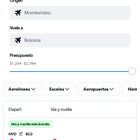
Origen
Vuela a
Presupuesto
$1.254 - $2.394
Aerolíneas
Escalas
Aeropuertos
Horar
Depart
Ida y vuelta
Ida y vuelta más barata
MVD
BLQ