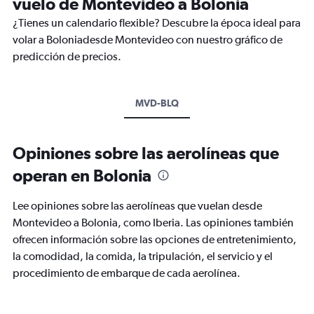
vuelo de Montevideo a Bolonia
¿Tienes un calendario flexible? Descubre la época ideal para
volar a Boloniadesde Montevideo con nuestro gráfico de
predicción de precios.
MVD-BLQ
Opiniones sobre las aerolíneas que
operan en Bolonia
Lee opiniones sobre las aerolíneas que vuelan desde
Montevideo a Bolonia, como Iberia. Las opiniones también
ofrecen información sobre las opciones de entretenimiento,
la comodidad, la comida, la tripulación, el servicio y el
procedimiento de embarque de cada aerolínea.