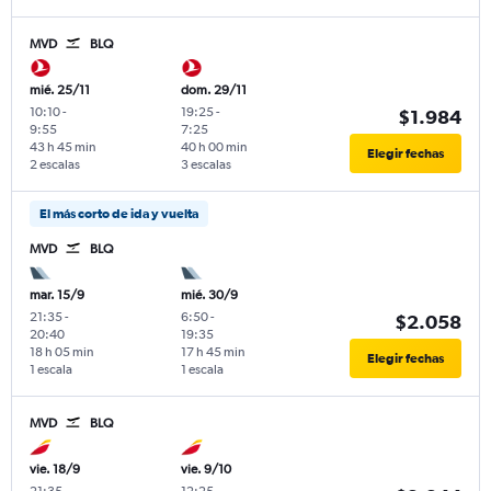
MVD
BLQ
mié. 25/11
dom. 29/11
10:10
-
19:25
-
$1.984
9:55
7:25
43 h 45 min
40 h 00 min
Elegir fechas
2 escalas
3 escalas
El más corto de ida y vuelta
MVD
BLQ
mar. 15/9
mié. 30/9
21:35
-
6:50
-
$2.058
20:40
19:35
18 h 05 min
17 h 45 min
Elegir fechas
1 escala
1 escala
MVD
BLQ
vie. 18/9
vie. 9/10