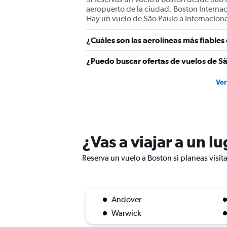
values.
aeropuerto de la ciudad. Boston Interna
Range:
Hay un vuelo de São Paulo a Internaciona
0
to
¿Cuáles son las aerolíneas más fiables
1200.
¿Puedo buscar ofertas de vuelos de Sã
Ver
¿Vas a viajar a un l
Reserva un vuelo a Boston si planeas visit
Andover
Warwick