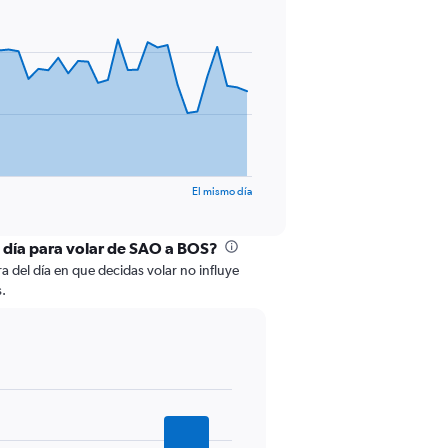
El mismo día
l día para volar de SAO a BOS?
ra del día en que decidas volar no influye
s.