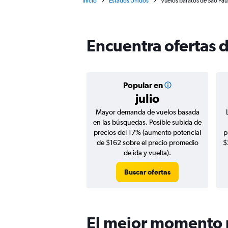
Inicio
Estados Unidos
Vuelos baratos de São Pau
Encuentra ofertas 
Popular en
julio
Mayor demanda de vuelos basada
en las búsquedas. Posible subida de
precios del 17% (aumento potencial
p
de $162 sobre el precio promedio
$
de ida y vuelta).
Buscar ofertas
El mejor momento p