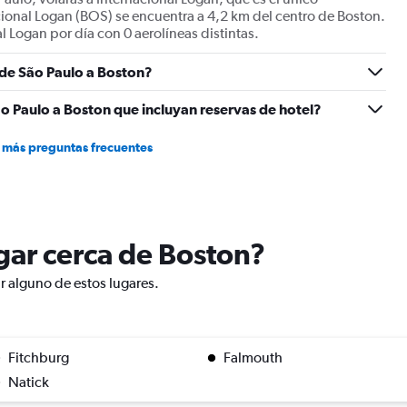
Range:
cional Logan (BOS) se encuentra a 4,2 km del centro de Boston.
0
l Logan por día con 0 aerolíneas distintas.
to
12.
 de São Paulo a Boston?
o Paulo a Boston que incluyan reservas de hotel?
 más preguntas frecuentes
ugar cerca de Boston?
ar alguno de estos lugares.
Fitchburg
Falmouth
Natick