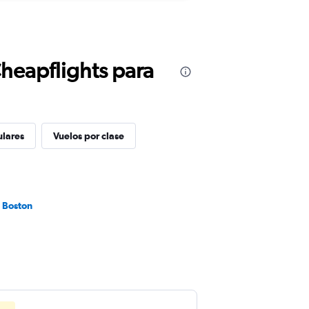
Cheapflights para
ulares
Vuelos por clase
a Boston