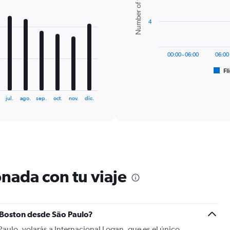
Number of flights
6
bars.
4
The
chart
has
00:00 - 06:00
06:00 
1
Fl
X
End
of
axis
interactive
displaying
chart
jul.
ago.
sep.
oct.
nov.
dic.
categories.
Range:
6
categories.
The
chart
has
1
nada con tu viaje
Y
axis
displaying
Number
a Boston desde São Paulo?
of
flights.
aulo, volarás a Internacional Logan, que es el único