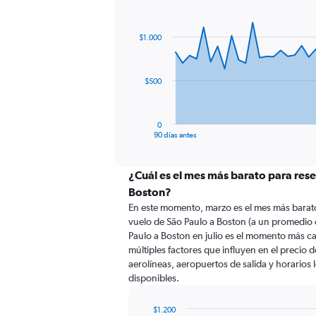
Chart
Chart
graphic.
with
91
$1.000
data
points.
The
$500
chart
has
1
0
X
End
90 días antes
of
axis
interactive
displaying
chart
categories.
¿Cuál es el mes más barato para rese
Range:
Boston?
91
En este momento, marzo es el mes más barato
categories.
vuelo de São Paulo a Boston (a un promedio 
The
Paulo a Boston en julio es el momento más c
chart
múltiples factores que influyen en el precio 
has
aerolíneas, aeropuertos de salida y horarios 
1
disponibles.
Y
axis
displaying
$1.200