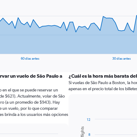
60 días antes
30 días antes
rvar un vuelo de São Paulo a
¿Cuál es la hora más barata de
Si vuelas de São Paulo a Boston, la ho
apenas en el precio total de los billete
 en el que se puede reservar un
de $621). Actualmente, volar de São
aro (a un promedio de $943). Hay
de un vuelo, por lo que comparar
les brinda a los usuarios más opciones
12
Bar
Chart
graphic.
chart
8
with