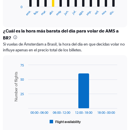
has
0
1
ene.
feb.
mar.
abr.
may.
jun.
jul.
ago.
sep.
oct.
nov.
dic.
X
End
of
axis
interactive
displaying
chart
categories.
¿Cuál es la hora más barata del día para volar de AMS a
Range:
BR?
12
Si vuelas de Ámsterdam a Brasil, la hora del día en que decidas volar no
categories.
influye apenas en el precio total de los billetes.
The
chart
has
75
1
Bar
Chart
Number of flights
Y
graphic.
chart
axis
50
with
6
displaying
bars.
values.
25
Range:
The
0
chart
to
has
1500.
00:00 - 06:00
06:00 - 12:00
12:00 - 18:00
18:00 - 00:00
1
Flight availability
X
End
of
axis
interactive