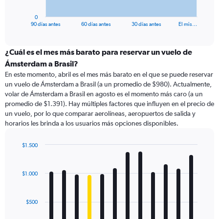
has
1
0
X
End
90 días antes
60 días antes
30 días antes
El mis…
of
axis
interactive
displaying
chart
categories.
¿Cuál es el mes más barato para reservar un vuelo de
Range:
Ámsterdam a Brasil?
91
En este momento, abril es el mes más barato en el que se puede reservar
categories.
un vuelo de Ámsterdam a Brasil (a un promedio de $980). Actualmente,
The
volar de Ámsterdam a Brasil en agosto es el momento más caro (a un
chart
promedio de $1.391). Hay múltiples factores que influyen en el precio de
has
un vuelo, por lo que comparar aerolíneas, aeropuertos de salida y
1
horarios les brinda a los usuarios más opciones disponibles.
Y
axis
displaying
$1.500
values.
Bar
Chart
Range:
graphic.
chart
with
0
$1.000
12
to
bars.
1800.
$500
The
chart