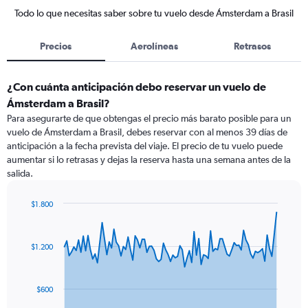
Todo lo que necesitas saber sobre tu vuelo desde Ámsterdam a Brasil
Precios
Aerolíneas
Retrasos
¿Con cuánta anticipación debo reservar un vuelo de
Ámsterdam a Brasil?
Para asegurarte de que obtengas el precio más barato posible para un
vuelo de Ámsterdam a Brasil, debes reservar con al menos 39 días de
anticipación a la fecha prevista del viaje. El precio de tu vuelo puede
aumentar si lo retrasas y dejas la reserva hasta una semana antes de la
salida.
$1.800
Chart
Chart
graphic.
with
91
$1.200
data
points.
The
$600
chart