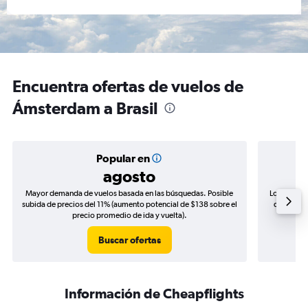
Encuentra ofertas de vuelos de
Ámsterdam a Brasil
Popular en
agosto
Mayor demanda de vuelos basada en las búsquedas. Posible
Los precio
subida de precios del 11% (aumento potencial de $138 sobre el
de precios
precio promedio de ida y vuelta).
Buscar ofertas
Información de Cheapflights