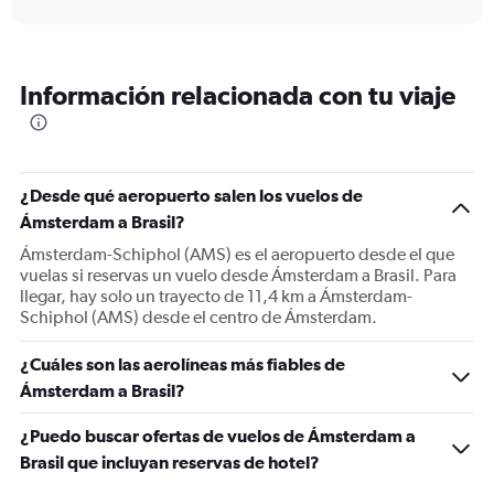
displaying
chart
categories.
Range:
6
Información relacionada con tu viaje
categories.
The
chart
has
1
¿Desde qué aeropuerto salen los vuelos de
Y
Ámsterdam a Brasil?
axis
displaying
Ámsterdam-Schiphol (AMS) es el aeropuerto desde el que
Number
vuelas si reservas un vuelo desde Ámsterdam a Brasil. Para
of
llegar, hay solo un trayecto de 11,4 km a Ámsterdam-
flights.
Schiphol (AMS) desde el centro de Ámsterdam.
Range:
0
¿Cuáles son las aerolíneas más fiables de
to
Ámsterdam a Brasil?
75.
¿Puedo buscar ofertas de vuelos de Ámsterdam a
Brasil que incluyan reservas de hotel?