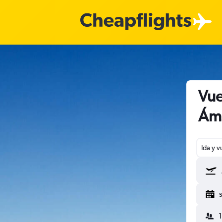
Vue
Áms
Ida y v