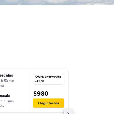
escalas
jue. 10/9
Oferta encontrada
 h 50 min
7:00
el 3/8
lta
AMS
-
BOG
$980
escala
mié. 21/10
 h 35 min
23:30
Elegir fechas
lta
BOG
-
AMS