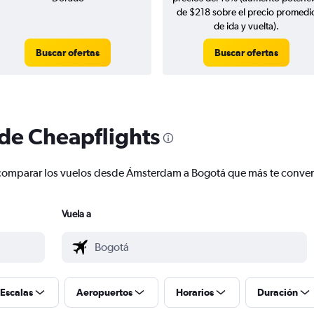
de $218 sobre el precio promedi
de ida y vuelta).
Buscar ofertas
Buscar ofertas
 de Cheapflights
r y comparar los vuelos desde Ámsterdam a Bogotá que más te conv
Vuela a
Escalas
Aeropuertos
Horarios
Duración