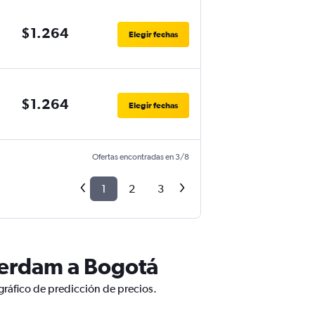
$1.264
Elegir fechas
$1.264
Elegir fechas
Ofertas encontradas en 3/8
1
2
3
terdam a Bogotá
ráfico de predicción de precios.