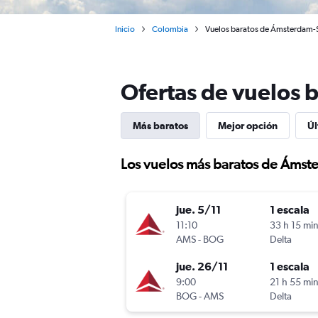
Inicio
Colombia
Vuelos baratos de Ámsterdam-S
Ofertas de vuelos 
Más baratos
Mejor opción
Úl
Los vuelos más baratos de Ámst
jue. 5/11
1 escala
11:10
33 h 15 mi
AMS
-
BOG
Delta
jue. 26/11
1 escala
9:00
21 h 55 mi
BOG
-
AMS
Delta