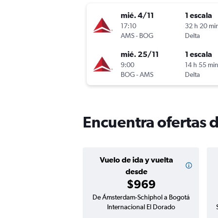
mié. 4/11
1 escala
17:10
32 h 20 mi
AMS
-
BOG
Delta
mié. 25/11
1 escala
9:00
14 h 55 mi
BOG
-
AMS
Delta
Encuentra ofertas 
Vuelo de ida y vuelta
desde
$969
De Ámsterdam-Schiphol a Bogotá
Internacional El Dorado