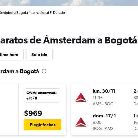
chiphol a Bogotá Internacional El Dorado
baratos de Ámsterdam a Bogotá
tima hora
Solo ida
erdam a Bogotá
lun. 30/11
2 
Oferta encontrada
n
11:35
32
el 3/8
AMS
-
BOG
De
$969
dom. 17/1
1 
n
9:00
16
Elegir fechas
BOG
-
AMS
De