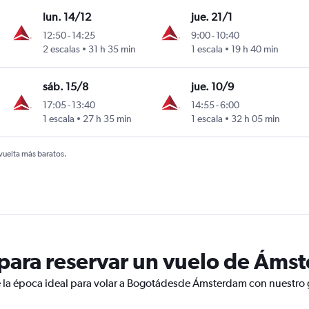
lun. 14/12
jue. 21/1
12:50
-
14:25
9:00
-
10:40
2 escalas
31 h 35 min
1 escala
19 h 40 min
sáb. 15/8
jue. 10/9
17:05
-
13:40
14:55
-
6:00
1 escala
27 h 35 min
1 escala
32 h 05 min
 vuelta más baratos.
para reservar un vuelo de Áms
e la época ideal para volar a Bogotádesde Ámsterdam con nuestro g