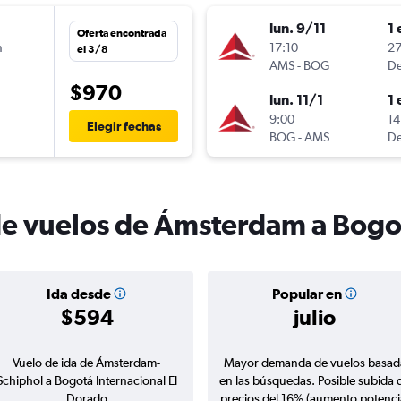
lun. 9/11
1 
Oferta encontrada
n
17:10
27
el 3/8
AMS
-
BOG
De
$970
lun. 11/1
1 
n
9:00
14
Elegir fechas
BOG
-
AMS
De
de vuelos de Ámsterdam a Bogo
Ida desde
Popular en
$594
julio
Vuelo de ida de Ámsterdam-
Mayor demanda de vuelos basad
Schiphol a Bogotá Internacional El
en las búsquedas. Posible subida 
Dorado
precios del 16% (aumento potenci