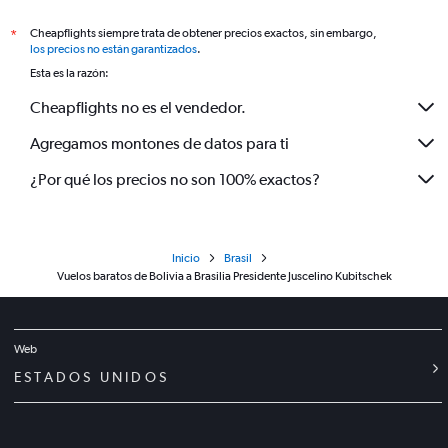
Cheapflights siempre trata de obtener precios exactos, sin embargo,
*
los precios no están garantizados
.
Esta es la razón:
Cheapflights no es el vendedor.
Agregamos montones de datos para ti
¿Por qué los precios no son 100% exactos?
Inicio
Brasil
Vuelos baratos de Bolivia a Brasilia Presidente Juscelino Kubitschek
Web
ESTADOS UNIDOS