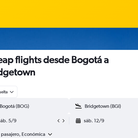
ap flights desde Bogotá a
idgetown
uelta
sáb. 5/9
sáb. 12/9
1 pasajero, Económica