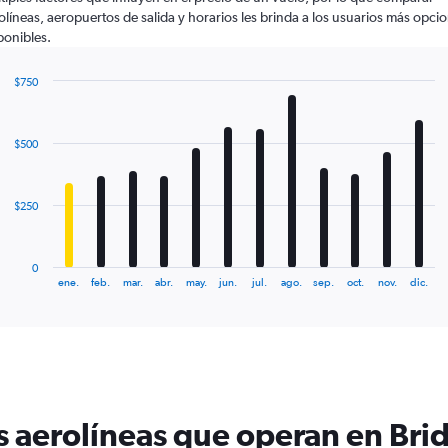
olíneas, aeropuertos de salida y horarios les brinda a los usuarios más opci
ponibles.
$750
Bar
Chart
graphic.
chart
with
$500
12
bars.
The
$250
chart
has
1
0
X
End
ene.
feb.
mar.
abr.
may.
jun.
jul.
ago.
sep.
oct.
nov.
dic.
of
axis
interactive
displaying
chart
categories.
Range:
12
categories.
The
s aerolíneas que operan en Br
chart