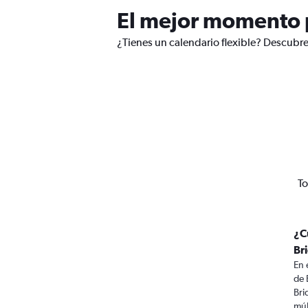
El mejor momento p
¿Tienes un calendario flexible? Descubre
To
¿C
Br
En 
de 
Bri
múl