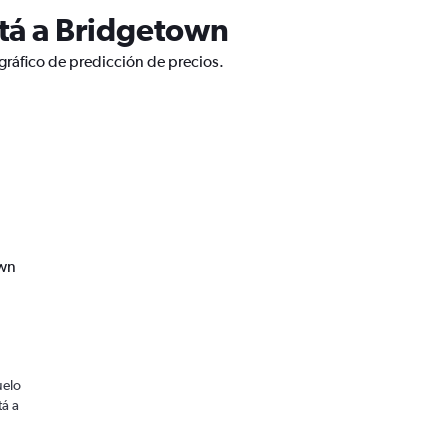
tá a Bridgetown
gráfico de predicción de precios.
own
uelo
tá a