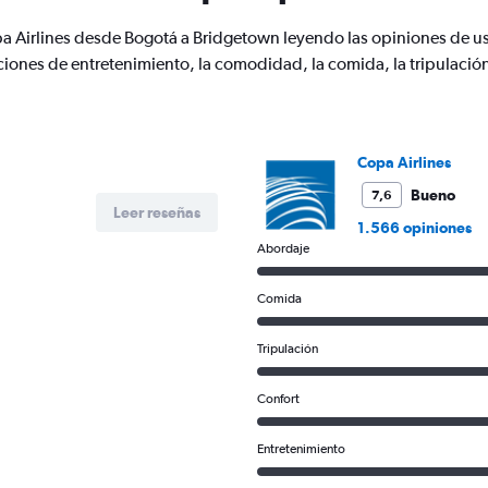
has
1
a Airlines desde Bogotá a Bridgetown leyendo las opiniones de us
Y
ciones de entretenimiento, la comodidad, la comida, la tripulación
axis
displaying
values.
Range:
0
Copa Airlines
to
750.
Bueno
7,6
Leer reseñas
1.566 opiniones
Abordaje
Comida
Tripulación
Confort
Entretenimiento