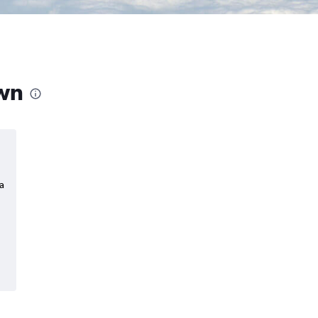
own
a