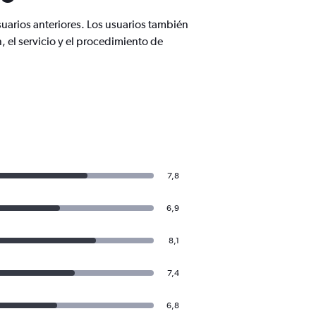
uarios anteriores. Los usuarios también
, el servicio y el procedimiento de
7,8
6,9
8,1
7,4
6,8