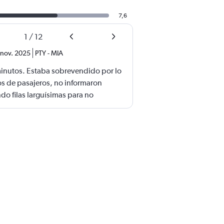
7,6
1
/
12
nov. 2025
PTY
-
MIA
minutos. Estaba sobrevendido por lo
s de pasajeros, no informaron
do filas larguísimas para no
aleta de mano no había lugar. En mi
 ofrecieron un solo menú.