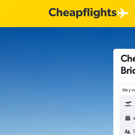
Che
Br
Ida y v