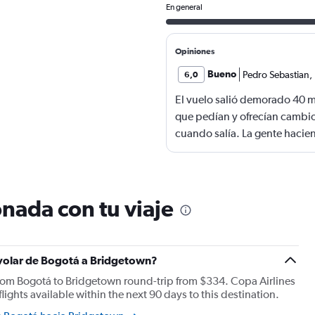
En general
Opiniones
Bueno
Pedro Sebastian
,
6,0
El vuelo salió demorado 40 
que pedían y ofrecían cambio
cuando salía. La gente hacien
quedarse sin viajar. Mucha m
caso se terminó la comida me
nada con tu viaje
 volar de Bogotá a Bridgetown?
from Bogotá to Bridgetown round-trip from $334. Copa Airlines
lights available within the next 90 days to this destination.