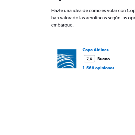
Hazte una idea de cómo es volar con Cop
han valorado las aerolíneas según las op
embarque.
Copa Airlines
Bueno
7,6
1.566 opiniones