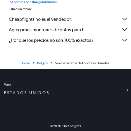
los precios no están garantizados
.
Esta es la razón:
Cheapflights no es el vendedor.
Agregamos montones de datos para ti
¿Por qué los precios no son 100% exactos?
Inicio
Bélgica
Vuelos baratos de Londres a Bruselas
Web
ESTADOS UNIDOS
©
2026
Cheapflights