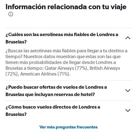
6
Información relacionada con tu viaje
categories.
The
chart
has
1
¿Cuáles son las aerolíneas más fiables de Londres a
Y
Bruselas?
axis
displaying
¿Buscas las aerolíneas más fiables para llegar a tu destino a
Number
tiempo? Nuestros datos muestran que estas son las que
of
tienen más probabilidades de llegar desde Londres a
flights.
Bruselas a tiempo: Qatar Airways (77%), British Airways
Range:
(72%), American Airlines (71%).
0
to
¿Puedo buscar ofertas de vuelos de Londres a
60.
Bruselas que incluyan reservas de hotel?
¿Cómo busco vuelos directos de Londres a
Bruselas?
Ver más preguntas frecuentes