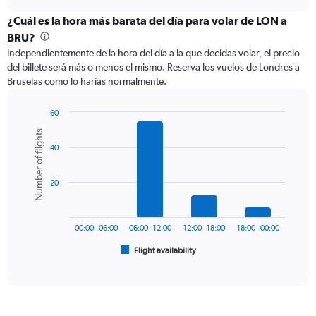
displaying
chart
categories.
¿Cuál es la hora más barata del día para volar de LON a
Range:
BRU?
12
Independientemente de la hora del día a la que decidas volar, el precio
categories.
del billete será más o menos el mismo. Reserva los vuelos de Londres a
The
Bruselas como lo harías normalmente.
chart
has
1
60
Y
Bar
Chart
Number of flights
graphic.
chart
axis
40
with
displaying
6
values.
bars.
Range:
20
0
The
to
chart
240.
has
00:00 - 06:00
06:00 - 12:00
12:00 - 18:00
18:00 - 00:00
1
Flight availability
X
End
of
axis
interactive
displaying
chart
categories.
Range: