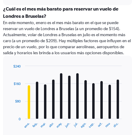
displaying
chart
categories.
¿Cuál es el mes más barato para reservar un vuelo de
Range:
Londres a Bruselas?
91
En este momento, enero es el mes más barato en el que se puede
categories.
reservar un vuelo de Londres a Bruselas (a un promedio de $154).
The
Actualmente, volar de Londres a Bruselas en julio es el momento más
chart
caro (a un promedio de $209). Hay múltiples factores que influyen en el
has
precio de un vuelo, por lo que comparar aerolíneas, aeropuertos de
1
salida y horarios les brinda a los usuarios más opciones disponibles.
Y
axis
displaying
$240
values.
Bar
Chart
Range:
graphic.
chart
with
0
$160
12
to
bars.
240.
$80
The
chart
has
0
1
ene.
feb.
mar.
abr.
may.
jun.
jul.
ago.
sep.
oct.
nov.
dic.
X
End
of
axis
interactive