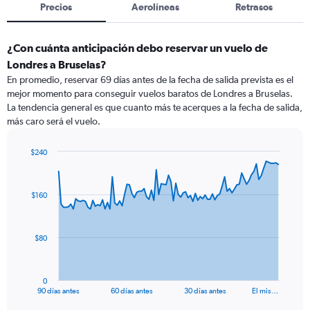
Precios
Aerolíneas
Retrasos
¿Con cuánta anticipación debo reservar un vuelo de
Londres a Bruselas?
En promedio, reservar 69 días antes de la fecha de salida prevista es el
mejor momento para conseguir vuelos baratos de Londres a Bruselas.
La tendencia general es que cuanto más te acerques a la fecha de salida,
más caro será el vuelo.
$240
Chart
Chart
graphic.
with
91
$160
data
points.
The
$80
chart
has
1
0
X
End
90 días antes
60 días antes
30 días antes
El mis…
of
axis
interactive