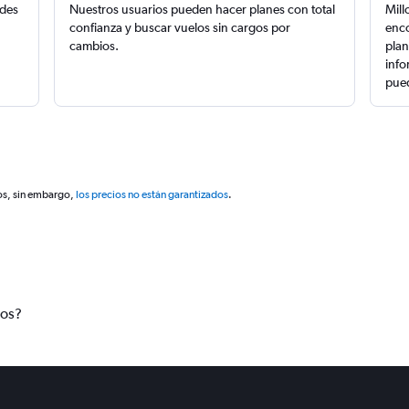
edes
Nuestros usuarios pueden hacer planes con total
Mill
confianza y buscar vuelos sin cargos por
enco
cambios.
plan
info
pued
os, sin embargo,
los precios no están garantizados
.
tos?