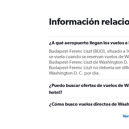
categories.
The
chart
Información relacio
has
1
Y
axis
displaying
¿A qué aeropuerto llegan los vuelos 
values.
Budapest-Ferenc Liszt (BUD), situado a 1
Range:
se vuela cuando se reservan vuelos de W
0
Budapest-Ferenc Liszt de Washington D. 
to
Budapest-Ferenc Liszt no debería ser difí
1800.
Washington D. C. por día.
¿Puedo buscar ofertas de vuelos de Wa
hotel?
¿Cómo busco vuelos directos de Wash
Ver