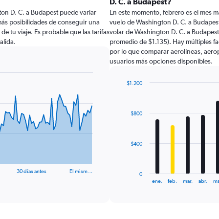
D. C. a Budapest?
ton D. C. a Budapest puede variar
En este momento, febrero es el mes m
más posibilidades de conseguir una
vuelo de Washington D. C. a Budapes
 de tu viaje. Es probable que las tarifas
volar de Washington D. C. a Budapest
alida.
promedio de $1.135). Hay múltiples fa
por lo que comparar aerolíneas, aeropu
usuarios más opciones disponibles.
$1.200
Bar
Chart
graphic.
chart
with
$800
12
bars.
The
$400
chart
has
1
30 días antes
El mism…
0
X
End
ene.
feb.
mar.
abr.
ma
of
axis
interactive
displaying
chart
categories.
Range: