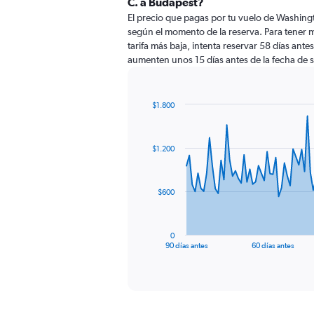
C. a Budapest?
El precio que pagas por tu vuelo de Washing
según el momento de la reserva. Para tener 
tarifa más baja, intenta reservar 58 días antes
aumenten unos 15 días antes de la fecha de s
$1.800
Chart
Chart
graphic.
with
91
$1.200
data
points.
The
$600
chart
has
1
0
X
End
90 días antes
60 días antes
of
axis
interactive
displaying
chart
categories.
Range:
91