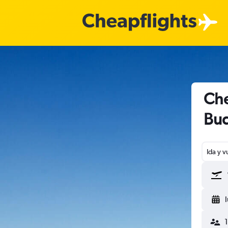
Che
Bu
Ida y v