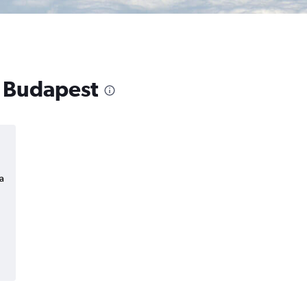
a Budapest
a