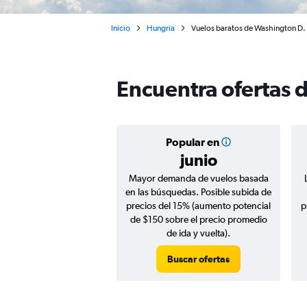
Inicio
Hungría
Vuelos baratos de Washington D. 
Encuentra ofertas 
Popular en
junio
Mayor demanda de vuelos basada
en las búsquedas. Posible subida de
precios del 15% (aumento potencial
p
de $150 sobre el precio promedio
de ida y vuelta).
Buscar ofertas