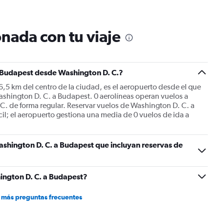
12
categories.
The
nada con tu viaje
chart
has
1
Y
a Budapest desde Washington D. C.?
axis
displaying
6,5 km del centro de la ciudad, es el aeropuerto desde el que
values.
ashington D. C. a Budapest. 0 aerolíneas operan vuelos a
Range:
C. de forma regular. Reservar vuelos de Washington D. C. a
0
cil; el aeropuerto gestiona una media de 0 vuelos de ida a
to
1200.
shington D. C. a Budapest que incluyan reservas de
ington D. C. a Budapest?
 más preguntas frecuentes