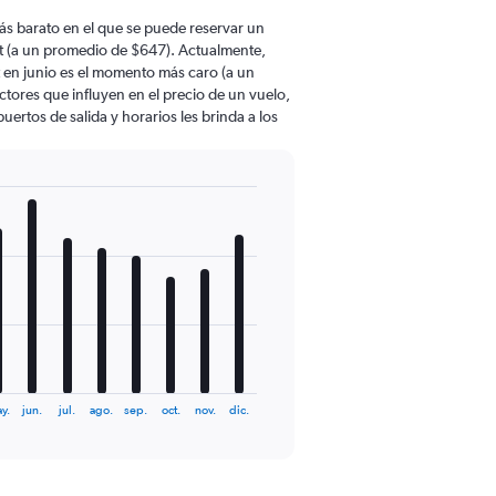
ás barato en el que se puede reservar un
t (a un promedio de $647). Actualmente,
 en junio es el momento más caro (a un
ctores que influyen en el precio de un vuelo,
ertos de salida y horarios les brinda a los
y.
jun.
jul.
ago.
sep.
oct.
nov.
dic.