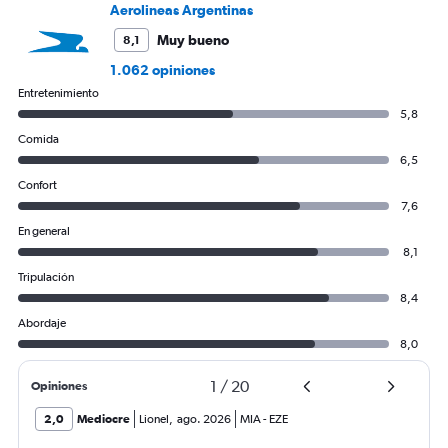
1500.
Aerolineas Argentinas
Muy bueno
8,1
1.062 opiniones
Entretenimiento
5,8
Comida
6,5
Confort
7,6
En general
8,1
Tripulación
8,4
Abordaje
8,0
1
/
20
Opiniones
2,0
Mediocre
Lionel
,
ago. 2026
MIA
-
EZE