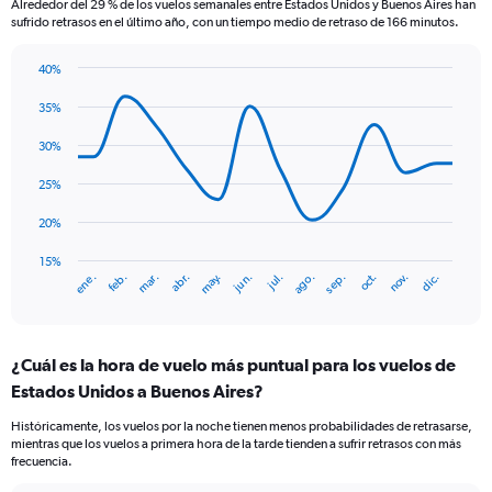
Alrededor del 29 % de los vuelos semanales entre Estados Unidos y Buenos Aires han
The
sufrido retrasos en el último año, con un tiempo medio de retraso de 166 minutos.
chart
has
40%
1
Line
Chart
Y
graphic.
chart
35%
axis
with
displaying
14
30%
Number
data
of
points.
25%
flights.
Range:
The
20%
0
chart
to
has
15%
ene.
abr.
jul.
oct.
mar.
jun.
sep.
dic.
feb.
may.
ago.
nov.
90.
1
End
of
X
interactive
axis
chart
displaying
¿Cuál es la hora de vuelo más puntual para los vuelos de
categories.
Range:
Estados Unidos a Buenos Aires?
14
Históricamente, los vuelos por la noche tienen menos probabilidades de retrasarse,
categories.
mientras que los vuelos a primera hora de la tarde tienden a sufrir retrasos con más
The
frecuencia.
chart