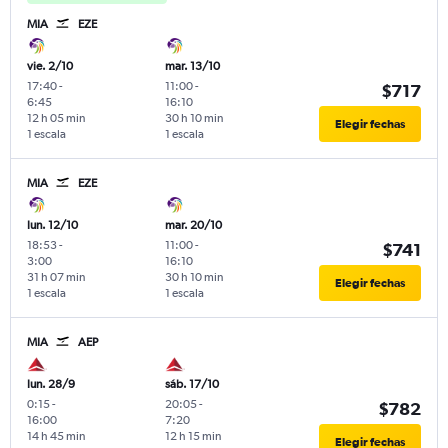
MIA
EZE
vie. 2/10
mar. 13/10
17:40
-
11:00
-
$717
6:45
16:10
12 h 05 min
30 h 10 min
Elegir fechas
1 escala
1 escala
MIA
EZE
lun. 12/10
mar. 20/10
18:53
-
11:00
-
$741
3:00
16:10
31 h 07 min
30 h 10 min
Elegir fechas
1 escala
1 escala
MIA
AEP
lun. 28/9
sáb. 17/10
0:15
-
20:05
-
$782
16:00
7:20
14 h 45 min
12 h 15 min
Elegir fechas