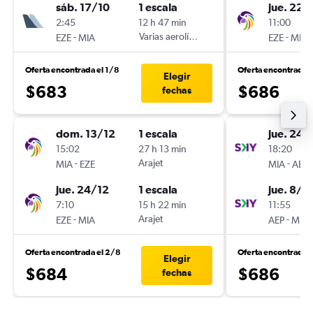
sáb. 17/10
1 escala
jue. 22/
2:45
12 h 47 min
11:00
-
Varias aerolíneas
-
EZE
MIA
EZE
MIA
Oferta encontrada el 1/8
Oferta encontrada 
Elegir
$683
$686
fechas
dom. 13/12
1 escala
jue. 24/
15:02
27 h 13 min
18:20
-
Arajet
-
MIA
EZE
MIA
AEP
jue. 24/12
1 escala
jue. 8/1
7:10
15 h 22 min
11:55
-
Arajet
-
EZE
MIA
AEP
MIA
Oferta encontrada el 2/8
Oferta encontrada 
Elegir
$684
$686
fechas