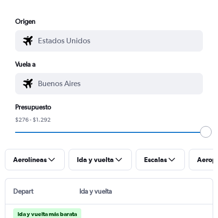
Origen
Vuela a
Presupuesto
$276 - $1.292
Aerolíneas
Ida y vuelta
Escalas
Aerop
Depart
Ida y vuelta
Ida y vuelta más barata