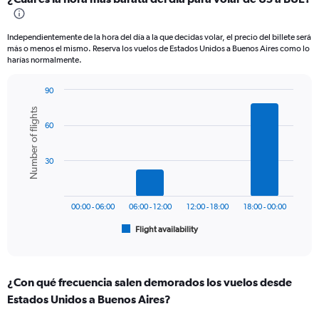
Range:
12
categories.
Independientemente de la hora del día a la que decidas volar, el precio del billete será
The
más o menos el mismo. Reserva los vuelos de Estados Unidos a Buenos Aires como lo
chart
harías normalmente.
has
1
90
Y
Bar
Chart
axis
Number of flights
graphic.
chart
displaying
60
with
values.
6
bars.
Range:
30
0
The
to
chart
1500.
has
00:00 - 06:00
06:00 - 12:00
12:00 - 18:00
18:00 - 00:00
1
Flight availability
X
End
of
axis
interactive
displaying
chart
categories.
¿Con qué frecuencia salen demorados los vuelos desde
Range:
Estados Unidos a Buenos Aires?
6
categories.