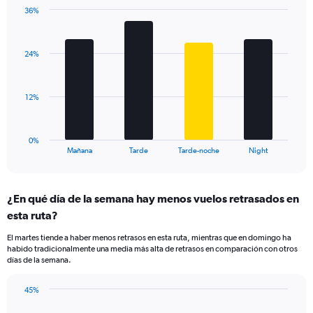
has
36%
1
Bar
Chart
Y
graphic.
chart
axis
with
displaying
24%
4
values.
bars.
Range:
15
The
12%
to
chart
40.
has
1
0%
X
End
Mañana
Tarde
Tarde-noche
Night
of
axis
interactive
displaying
chart
categories.
¿En qué día de la semana hay menos vuelos retrasados en
Range:
esta ruta?
4
categories.
El martes tiende a haber menos retrasos en esta ruta, mientras que en domingo ha
The
habido tradicionalmente una media más alta de retrasos en comparación con otros
chart
días de la semana.
has
1
45%
Y
Bar
Chart
axis