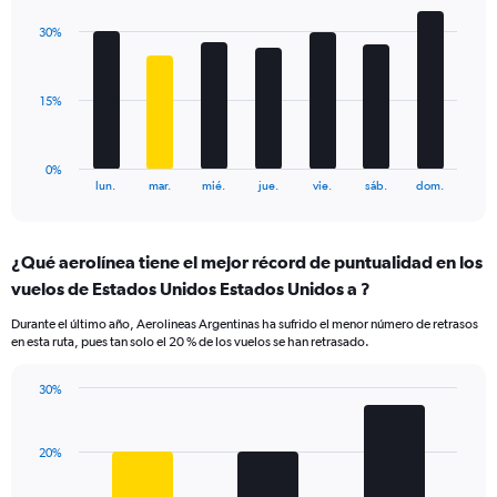
graphic.
chart
displaying
with
values.
30%
7
Range:
bars.
0
to
The
15%
36.
chart
has
1
0%
X
End
lun.
mar.
mié.
jue.
vie.
sáb.
dom.
of
axis
interactive
displaying
chart
categories.
¿Qué aerolínea tiene el mejor récord de puntualidad en los
Range:
vuelos de Estados Unidos Estados Unidos a ?
7
categories.
Durante el último año, Aerolineas Argentinas ha sufrido el menor número de retrasos
The
en esta ruta, pues tan solo el 20 % de los vuelos se han retrasado.
chart
has
30%
1
Bar
Chart
Y
graphic.
chart
axis
with
20%
displaying
3
values.
bars.