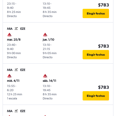
23:15
-
13:10
-
$783
9:40
19:45
8 h 25 min
8 h 35 min
Elegir fechas
Directo
Directo
MIA
EZE
mar. 25/8
jue. 1/10
23:40
-
13:10
-
$783
9:40
21:15
9 h 00 min
9 h 05 min
Elegir fechas
Directo
Directo
MIA
EZE
mié. 4/11
sáb. 14/11
15:55
-
13:10
-
$783
6:20
19:45
12 h 25 min
8 h 35 min
Elegir fechas
1 escala
Directo
MIA
EZE