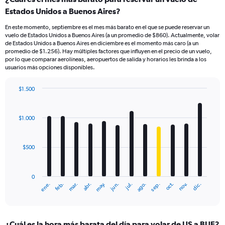
Estados Unidos a Buenos Aires?
En este momento, septiembre es el mes más barato en el que se puede reservar un
vuelo de Estados Unidos a Buenos Aires (a un promedio de $860). Actualmente, volar
de Estados Unidos a Buenos Aires en diciembre es el momento más caro (a un
promedio de $1.256). Hay múltiples factores que influyen en el precio de un vuelo,
por lo que comparar aerolíneas, aeropuertos de salida y horarios les brinda a los
usuarios más opciones disponibles.
$1.500
Bar
Chart
graphic.
chart
with
$1.000
12
bars.
$500
The
chart
has
0
1
mar.
jun.
sep.
dic.
ene.
abr.
jul.
oct.
feb.
may.
ago.
nov.
X
End
of
axis
interactive
displaying
chart
categories.
¿Cuál es la hora más barata del día para volar de US a BUE?