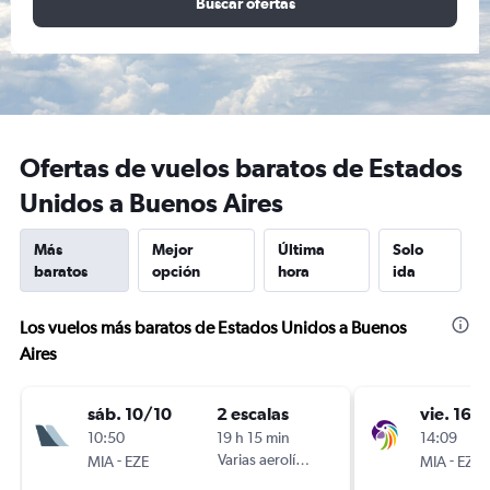
Buscar ofertas
Ofertas de vuelos baratos de Estados
Unidos a Buenos Aires
Más
Mejor
Última
Solo
baratos
opción
hora
ida
Los vuelos más baratos de Estados Unidos a Buenos
Aires
sáb. 10/10
2 escalas
vie. 16/
10:50
19 h 15 min
14:09
-
Varias aerolíneas
-
MIA
EZE
MIA
EZE