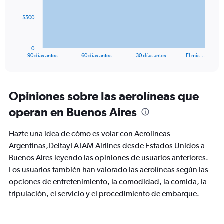
The
$500
chart
has
1
0
X
End
90 días antes
60 días antes
30 días antes
El mis…
of
axis
interactive
displaying
chart
categories.
Range:
Opiniones sobre las aerolíneas que
91
operan en Buenos Aires
categories.
The
chart
Hazte una idea de cómo es volar con Aerolineas
has
Argentinas,DeltayLATAM Airlines desde Estados Unidos a
1
Buenos Aires leyendo las opiniones de usuarios anteriores.
Y
axis
Los usuarios también han valorado las aerolíneas según las
displaying
opciones de entretenimiento, la comodidad, la comida, la
values.
tripulación, el servicio y el procedimiento de embarque.
Range:
0
to