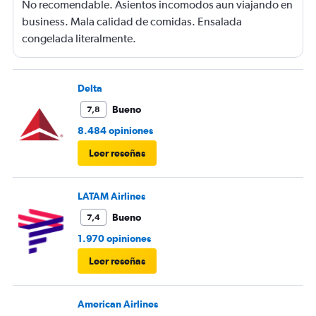
No recomendable. Asientos incomodos aun viajando en
business. Mala calidad de comidas. Ensalada
congelada literalmente.
Delta
Bueno
7,8
8.484 opiniones
Leer reseñas
LATAM Airlines
Bueno
7,4
1.970 opiniones
Leer reseñas
American Airlines