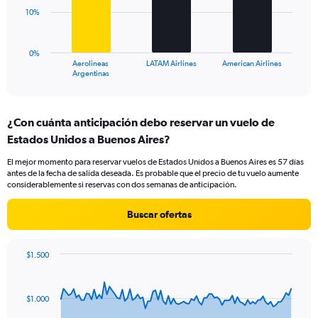
Range:
10%
0
The
to
chart
45.
has
0%
1
Aerolineas
LATAM Airlines
American Airlines
X
End
Argentinas
of
axis
interactive
displaying
chart
categories.
¿Con cuánta anticipación debo reservar un vuelo de
Range:
Estados Unidos a Buenos Aires?
3
categories.
El mejor momento para reservar vuelos de Estados Unidos a Buenos Aires es 57 días
The
antes de la fecha de salida deseada. Es probable que el precio de tu vuelo aumente
chart
considerablemente si reservas con dos semanas de anticipación.
has
1
Buscar ofertas
Y
axis
displaying
$1.500
values.
Chart
Chart
Range:
graphic.
with
0
91
$1.000
to
data
points.
30.