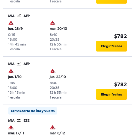
1 escala
1 escala
MIA
AEP
lun. 28/9
mar. 20/10
0:15
-
8:40
-
$782
16:00
20:35
14 h 45 min
12 h 55 min
Elegir fechas
1 escala
1 escala
MIA
AEP
jue. 1/10
jue. 22/10
1:45
-
8:40
-
$782
16:00
20:35
13 h 15 min
12 h 55 min
Elegir fechas
1 escala
1 escala
El más corto de ida y vuelta
MIA
EZE
mar. 17/11
mar. 8/12