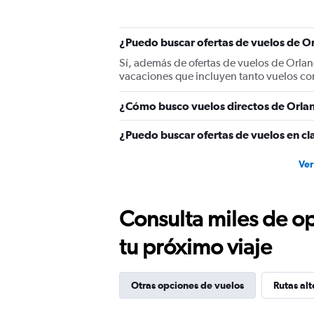
Y
axis
displaying
¿Puedo buscar ofertas de vuelos de Or
values.
Range:
Sí, además de ofertas de vuelos de Orla
0
vacaciones que incluyen tanto vuelos co
to
1800.
¿Cómo busco vuelos directos de Orla
¿Puedo buscar ofertas de vuelos en cl
Ver
Consulta miles de op
tu próximo viaje
Otras opciones de vuelos
Rutas alt