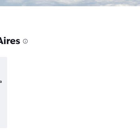
Aires
a