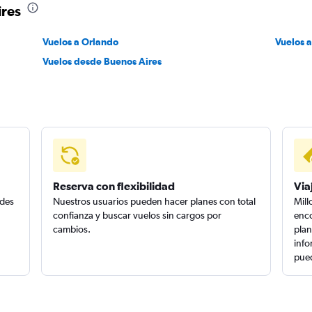
ires
Vuelos a Orlando
Vuelos 
Vuelos desde Buenos Aires
Reserva con flexibilidad
Via
edes
Nuestros usuarios pueden hacer planes con total
Mill
confianza y buscar vuelos sin cargos por
enco
cambios.
plan
info
pued