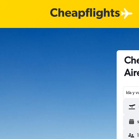
Che
Air
Ida y v