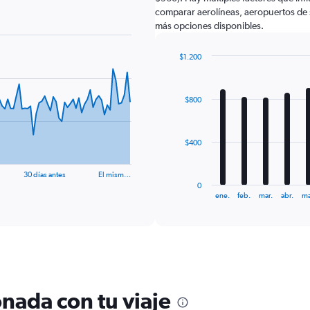
comparar aerolíneas, aeropuertos de sa
más opciones disponibles.
$1.200
Bar
Chart
graphic.
chart
with
$800
12
bars.
The
$400
chart
has
30 días antes
El mism…
1
0
X
End
ene.
feb.
mar.
abr.
ma
of
axis
interactive
displaying
chart
categories.
Range:
12
categories.
The
nada con tu viaje
chart