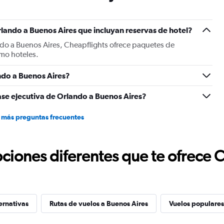
has
1
Y
lando a Buenos Aires que incluyan reservas de hotel?
axis
displaying
ndo a Buenos Aires, Cheapflights ofrece paquetes de
values.
mo hoteles.
Range:
0
ndo a Buenos Aires?
to
1200.
ase ejecutiva de Orlando a Buenos Aires?
 más preguntas frecuentes
ciones diferentes que te ofrece 
ernativas
Rutas de vuelos a Buenos Aires
Vuelos populares