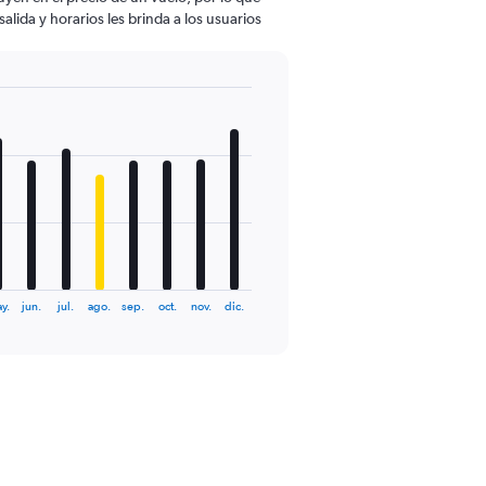
lida y horarios les brinda a los usuarios
y.
jun.
jul.
ago.
sep.
oct.
nov.
dic.