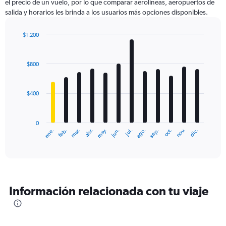
el precio de un vuelo, por lo que comparar aerolíneas, aeropuertos de
salida y horarios les brinda a los usuarios más opciones disponibles.
$1.200
Bar
Chart
graphic.
chart
with
$800
12
bars.
$400
The
chart
has
0
1
ene.
feb.
mar.
abr.
may.
jun.
jul.
ago.
sep.
oct.
nov.
dic.
X
End
of
axis
interactive
displaying
chart
categories.
Range:
12
Información relacionada con tu viaje
categories.
The
chart
has