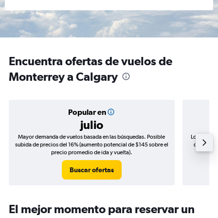
Encuentra ofertas de vuelos de
Monterrey a Calgary
Popular en
julio
Mayor demanda de vuelos basada en las búsquedas. Posible
Los precio
subida de precios del 16% (aumento potencial de $145 sobre el
de precios
precio promedio de ida y vuelta).
Buscar ofertas
El mejor momento para reservar un