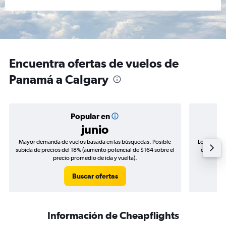
Encuentra ofertas de vuelos de
Panamá a Calgary
Popular en
junio
Mayor demanda de vuelos basada en las búsquedas. Posible
Los precio
subida de precios del 18% (aumento potencial de $164 sobre el
de precios
precio promedio de ida y vuelta).
Buscar ofertas
Información de Cheapflights