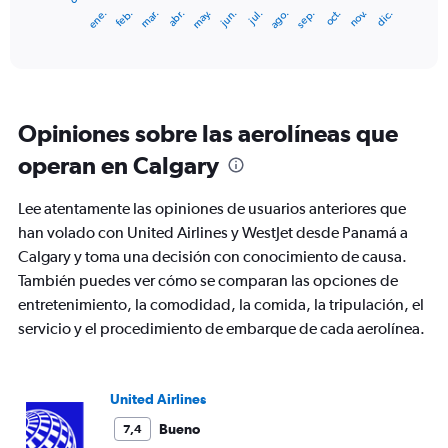
1
ene.
feb.
mar.
abr.
may.
jun.
jul.
ago.
sep.
oct.
nov.
dic.
X
End
of
axis
interactive
displaying
chart
categories.
Range:
12
Opiniones sobre las aerolíneas que
categories.
The
operan en Calgary
chart
has
Lee atentamente las opiniones de usuarios anteriores que
1
Y
han volado con United Airlines y WestJet desde Panamá a
axis
Calgary y toma una decisión con conocimiento de causa.
displaying
También puedes ver cómo se comparan las opciones de
values.
entretenimiento, la comodidad, la comida, la tripulación, el
Range:
0
servicio y el procedimiento de embarque de cada aerolínea.
to
1200.
United Airlines
Bueno
7,4