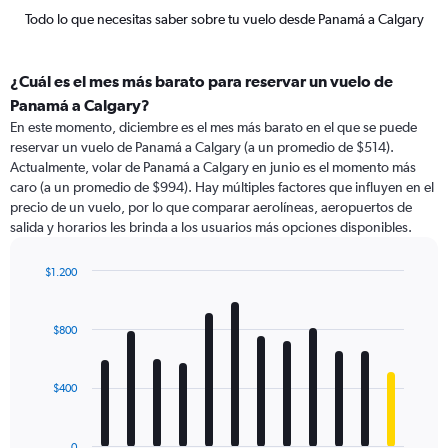
Todo lo que necesitas saber sobre tu vuelo desde Panamá a Calgary
¿Cuál es el mes más barato para reservar un vuelo de
Panamá a Calgary?
En este momento, diciembre es el mes más barato en el que se puede
reservar un vuelo de Panamá a Calgary (a un promedio de $514).
Actualmente, volar de Panamá a Calgary en junio es el momento más
caro (a un promedio de $994). Hay múltiples factores que influyen en el
precio de un vuelo, por lo que comparar aerolíneas, aeropuertos de
salida y horarios les brinda a los usuarios más opciones disponibles.
$1.200
Bar
Chart
graphic.
chart
with
$800
12
bars.
$400
The
chart
has
0