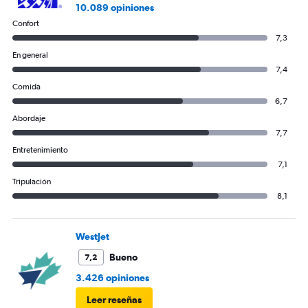
10.089 opiniones
Confort
7,3
En general
7,4
Comida
6,7
Abordaje
7,7
Entretenimiento
7,1
Tripulación
8,1
WestJet
Bueno
7,2
3.426 opiniones
Leer reseñas