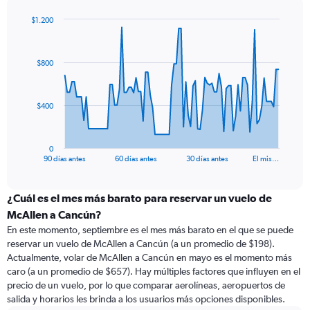
$1.200
Chart
Chart
graphic.
with
91
$800
data
points.
The
$400
chart
has
1
0
X
End
90 días antes
60 días antes
30 días antes
El mis…
of
axis
interactive
displaying
chart
categories.
¿Cuál es el mes más barato para reservar un vuelo de
Range:
McAllen a Cancún?
91
En este momento, septiembre es el mes más barato en el que se puede
categories.
reservar un vuelo de McAllen a Cancún (a un promedio de $198).
The
Actualmente, volar de McAllen a Cancún en mayo es el momento más
chart
caro (a un promedio de $657). Hay múltiples factores que influyen en el
has
precio de un vuelo, por lo que comparar aerolíneas, aeropuertos de
1
salida y horarios les brinda a los usuarios más opciones disponibles.
Y