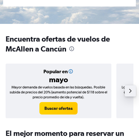
Encuentra ofertas de vuelos de
McAllen a Cancún
Popular en
mayo
Mayor demanda de vuelos basada en las búsquedas. Posible
Los precio
subida de precios del 20% (aumento potencial de $118 sobre el
de precio
precio promedio de ida y vuelta).
Buscar ofertas
El mejor momento para reservar un