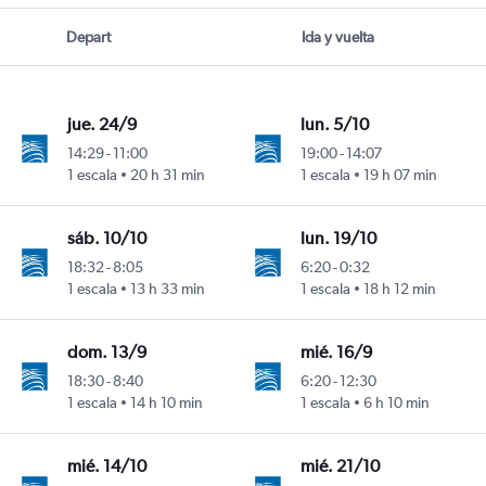
Depart
Ida y vuelta
jue. 24/9
lun. 5/10
14:29
-
11:00
19:00
-
14:07
1 escala
20 h 31 min
1 escala
19 h 07 min
Rafael Núñez
sáb. 10/10
lun. 19/10
18:32
-
8:05
6:20
-
0:32
1 escala
13 h 33 min
1 escala
18 h 12 min
Rafael Núñez
dom. 13/9
mié. 16/9
18:30
-
8:40
6:20
-
12:30
1 escala
14 h 10 min
1 escala
6 h 10 min
Rafael Núñez
mié. 14/10
mié. 21/10