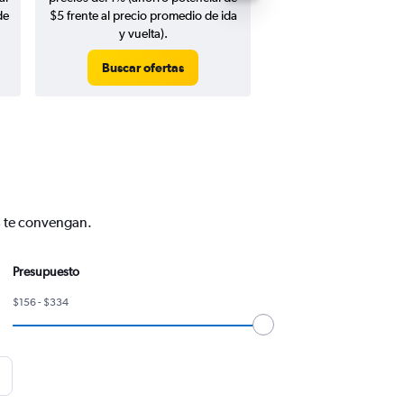
de
$5 frente al precio promedio de ida
y vuelta).
Buscar ofertas
Buscar ofert
s te convengan.
Presupuesto
$156 - $334