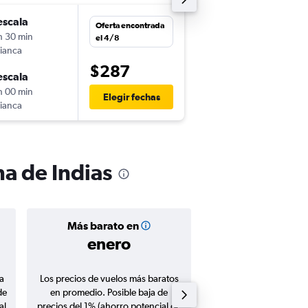
escala
dom. 27/9
Oferta encontrada
h 30 min
3:30
el 4/8
ianca
-
UIO
CTG
$287
escala
lun. 28/9
h 00 min
10:45
Elegir fechas
ianca
-
CTG
UIO
na de Indias
Más barato en
Precio prom
enero
$354
a
Los precios de vuelos más baratos
Promedio de vuelos de 
de
en promedio. Posible baja de
en agosto 20
al
precios del 1% (ahorro potencial de