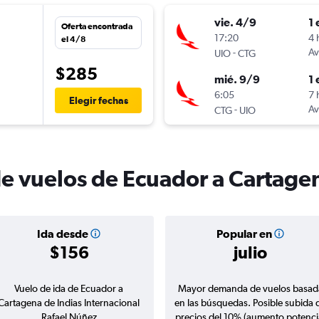
vie. 4/9
1 
Oferta encontrada
17:20
4 
el 4/8
-
Av
UIO
CTG
$285
mié. 9/9
1 
6:05
7 
Elegir fechas
-
Av
CTG
UIO
de vuelos de Ecuador a Cartage
Ida desde
Popular en
$156
julio
Vuelo de ida de Ecuador a
Mayor demanda de vuelos basad
Cartagena de Indias Internacional
en las búsquedas. Posible subida 
Rafael Núñez
precios del 10% (aumento potenci