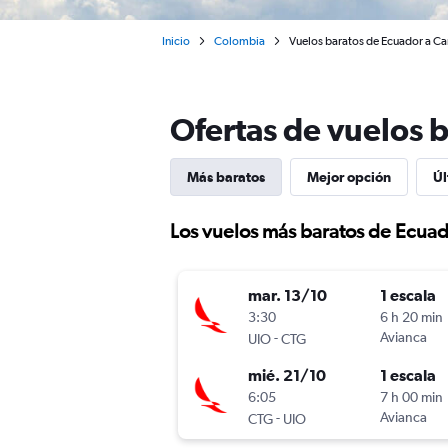
Inicio
Colombia
Vuelos baratos de Ecuador a Car
Ofertas de vuelos 
Más baratos
Mejor opción
Úl
Los vuelos más baratos de Ecuad
mar. 13/10
1 escala
3:30
6 h 20 min
-
Avianca
UIO
CTG
mié. 21/10
1 escala
6:05
7 h 00 min
-
Avianca
CTG
UIO