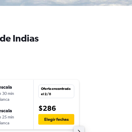
de Indias
escala
jue. 27/8
Oferta encontrada
h 30 min
17:20
el 2/8
ianca
-
UIO
CTG
$286
escala
mié. 2/9
h 25 min
5:50
Elegir fechas
ianca
-
CTG
UIO