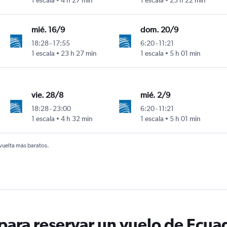
1 escala
4 h 27 min
1 escala
23 h 22 min
e Olmedo
Rafael Núñez
mié. 16/9
dom. 20/9
18:28
-
17:55
6:20
-
11:21
1 escala
23 h 27 min
1 escala
5 h 01 min
e Olmedo
Rafael Núñez
vie. 28/8
mié. 2/9
18:28
-
23:00
6:20
-
11:21
1 escala
4 h 32 min
1 escala
5 h 01 min
e Olmedo
Rafael Núñez
 vuelta más baratos.
ara reservar un vuelo de Ecua