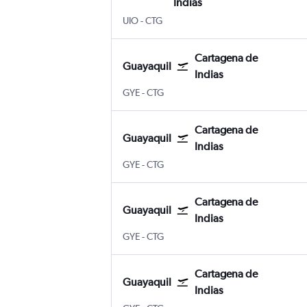
Indias
Quito Internacional Mariscal Sucre
Cartagena de Indias Internacional 
UIO
-
CTG
Cartagena de
Guayaquil
Indias
Guayaquil Internacional José Joaquín d
Cartagena de Indias Internacional 
GYE
-
CTG
Cartagena de
Guayaquil
Indias
Guayaquil Internacional José Joaquín d
Cartagena de Indias Internacional 
GYE
-
CTG
Cartagena de
Guayaquil
Indias
Guayaquil Internacional José Joaquín d
Cartagena de Indias Internacional 
GYE
-
CTG
Cartagena de
Guayaquil
Indias