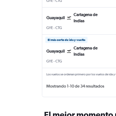
Guayaquil Internacional José Joaquín d
Cartagena de Indias Internacional 
GYE
-
CTG
Cartagena de
Guayaquil
Indias
Guayaquil Internacional José Joaquín d
Cartagena de Indias Internacional 
GYE
-
CTG
El más corto de ida y vuelta
Cartagena de
Guayaquil
Indias
Guayaquil Internacional José Joaquín d
Cartagena de Indias Internacional 
GYE
-
CTG
Los vuelos se ordenan primero por los vuelos de ida y
Mostrando 1-10 de 34 resultados
El mejor momento p