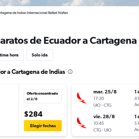
tagena de Indias Internacional Rafael Núñez
baratos de Ecuador a Cartagena 
tima hora
Solo ida
or a Cartagena de Indias
mar. 25/8
1 
Oferta encontrada
17:20
4 
el 3/8
-
Av
UIO
CTG
$284
vie. 28/8
1 
10:45
5 
Elegir fechas
-
Av
CTG
UIO