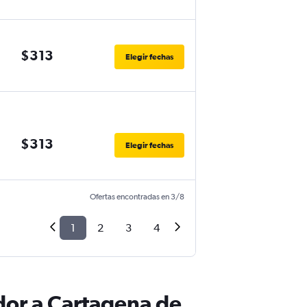
$313
Elegir fechas
$313
Elegir fechas
Ofertas encontradas en 3/8
1
2
3
4
dor a Cartagena de