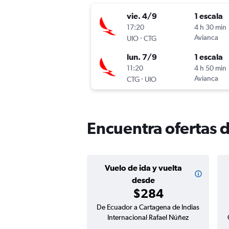
vie. 4/9
1 escala
17:20
4 h 30 min
-
Avianca
UIO
CTG
lun. 7/9
1 escala
11:20
4 h 50 min
-
Avianca
CTG
UIO
Encuentra ofertas 
Vuelo de ida y vuelta
desde
$284
De Ecuador a Cartagena de Indias
Internacional Rafael Núñez