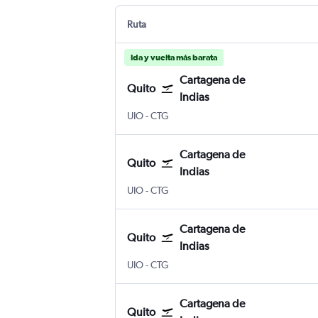
Ruta
Ida y vuelta más barata
Cartagena de
Quito
Indias
Quito Internacional Mariscal Sucre
Cartagena de Indias Internacional 
UIO
-
CTG
Cartagena de
Quito
Indias
Quito Internacional Mariscal Sucre
Cartagena de Indias Internacional 
UIO
-
CTG
Cartagena de
Quito
Indias
Quito Internacional Mariscal Sucre
Cartagena de Indias Internacional 
UIO
-
CTG
Cartagena de
Quito