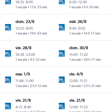
18:32
-
8:05
6:20
-
12:30
1 escala
13 h 33 min
1 escala
6 h 10 min
Rafael Núñez
dom. 23/8
mié. 26/8
12:22
-
8:05
9:45
-
0:02
1 escala
19 h 43 min
1 escala
14 h 17 min
e Olmedo
Rafael Núñez
vie. 28/8
dom. 30/8
18:28
-
23:00
15:05
-
11:22
1 escala
4 h 32 min
1 escala
20 h 17 min
e Olmedo
Rafael Núñez
mar. 1/9
vie. 4/9
11:48
-
11:00
12:00
-
11:21
1 escala
23 h 12 min
1 escala
23 h 21 min
e Olmedo
Rafael Núñez
vie. 21/8
vie. 21/8
4:13
-
8:40
12:00
-
11:22