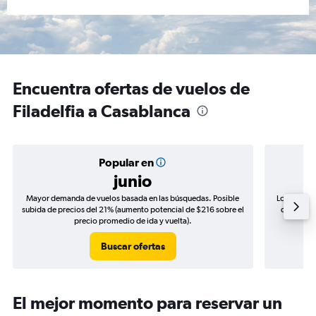
Encuentra ofertas de vuelos de
Filadelfia a Casablanca
Popular en
junio
Mayor demanda de vuelos basada en las búsquedas. Posible
Los precio
subida de precios del 21% (aumento potencial de $216 sobre el
de precios
precio promedio de ida y vuelta).
Buscar ofertas
El mejor momento para reservar un