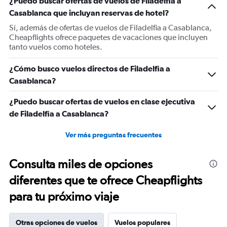
¿Puedo buscar ofertas de vuelos de Filadelfia a
Y
Casablanca que incluyan reservas de hotel?
axis
displaying
Sí, además de ofertas de vuelos de Filadelfia a Casablanca,
values.
Cheapflights ofrece paquetes de vacaciones que incluyen
Range:
tanto vuelos como hoteles.
0
to
¿Cómo busco vuelos directos de Filadelfia a
1500.
Casablanca?
¿Puedo buscar ofertas de vuelos en clase ejecutiva
de Filadelfia a Casablanca?
Ver más preguntas frecuentes
Consulta miles de opciones
diferentes que te ofrece Cheapflights
para tu próximo viaje
Otras opciones de vuelos
Vuelos populares