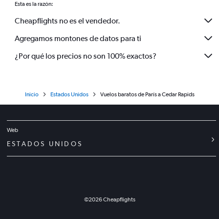
Esta es la razón:
Cheapflights no es el vendedor.
Agregamos montones de datos para ti
¿Por qué los precios no son 100% exactos?
Inicio
Estados Unidos
Vuelos baratos de París a Cedar Rapids
Web
ESTADOS UNIDOS
©
2026
Cheapflights