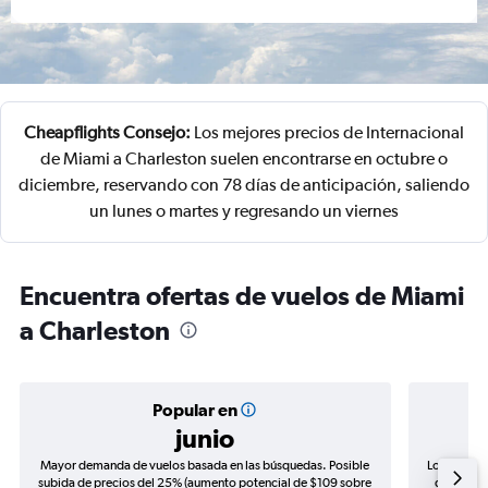
Cheapflights Consejo:
Los mejores precios de Internacional
de Miami a Charleston suelen encontrarse en octubre o
diciembre, reservando con 78 días de anticipación, saliendo
un lunes o martes y regresando un viernes
Encuentra ofertas de vuelos de Miami
a Charleston
Popular en
junio
Mayor demanda de vuelos basada en las búsquedas. Posible
Los precio
subida de precios del 25% (aumento potencial de $109 sobre
de precio