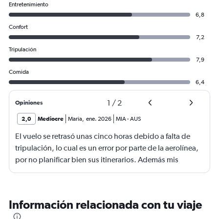
Entretenimiento
6,8
Confort
7,2
Tripulación
7,9
Comida
6,4
1
/
2
Opiniones
2,0
Mediocre
Maria
,
ene. 2026
MIA
-
AUS
El vuelo se retrasó unas cinco horas debido a falta de
tripulación, lo cual es un error por parte de la aerolínea,
por no planificar bien sus itinerarios. Además mis
maletas llegaron destruidas. Pareciera que les hubieran
pasado un carro por encima. El personal fue muy amable
y empático para la organización y logística de la
Información relacionada con tu viaje
aerolínea Es pésima