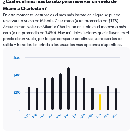
categories.
¿Cuál es el mes más barato para reservar un vuelo de
Range:
Miami a Charleston?
91
En este momento, octubre es el mes más barato en el que se puede
categories.
reservar un vuelo de Miami a Charleston (a un promedio de $178).
The
Actualmente, volar de Miami a Charleston en junio es el momento más
chart
caro (a un promedio de $490). Hay múltiples factores que influyen en el
has
precio de un vuelo, por lo que comparar aerolíneas, aeropuertos de
1
salida y horarios les brinda a los usuarios más opciones disponibles.
Y
axis
displaying
$600
values.
Bar
Chart
Range:
graphic.
chart
with
0
$400
12
to
bars.
750.
$200
The
chart
has
0
1
ene.
abr.
jul.
oct.
mar.
jun.
sep.
dic.
feb.
may.
ago.
nov.
X
End
of
axis
interactive
displaying
chart