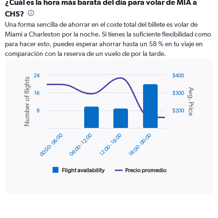
categories.
¿Cuál es la hora más barata del día para volar de MIA a
Range:
CHS?
12
Una forma sencilla de ahorrar en el coste total del billete es volar de
categories.
Miami a Charleston por la noche. Si tienes la suficiente flexibilidad como
The
para hacer esto, puedes esperar ahorrar hasta un 58 % en tu viaje en
chart
comparación con la reserva de un vuelo de por la tarde.
has
1
Y
24
$400
Number of flights
axis
Combination
Chart
Avg. Price
graphic.
chart
displaying
16
$300
with
values.
2
8
$200
Range:
data
0
series.
to
00:00 - 06:00
06:00 - 12:00
12:00 - 18:00
18:00 - 00:00
600.
The
chart
has
1
Flight availability
Precio promedio
End
of
X
interactive
axis
chart
displaying
categories.
Range: