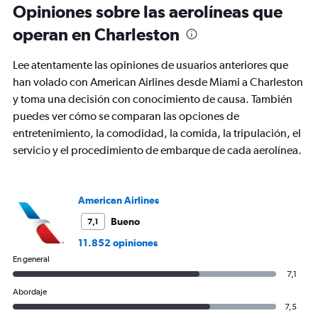
Opiniones sobre las aerolíneas que
6
categories.
operan en Charleston
The
chart
Lee atentamente las opiniones de usuarios anteriores que
has
2
han volado con American Airlines desde Miami a Charleston
Y
y toma una decisión con conocimiento de causa. También
axes
puedes ver cómo se comparan las opciones de
displaying
entretenimiento, la comodidad, la comida, la tripulación, el
Avg.
Price
servicio y el procedimiento de embarque de cada aerolínea.
and
Number
of
flights.
American Airlines
Bueno
7,1
11.852 opiniones
En general
7,1
Abordaje
7,5