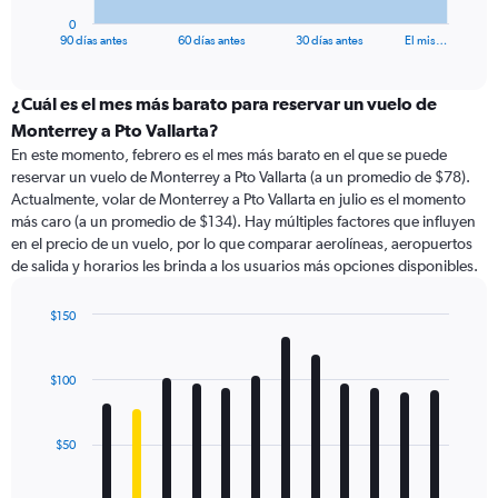
1
0
X
End
90 días antes
60 días antes
30 días antes
El mis…
of
axis
interactive
displaying
chart
categories.
¿Cuál es el mes más barato para reservar un vuelo de
Range:
Monterrey a Pto Vallarta?
91
En este momento, febrero es el mes más barato en el que se puede
categories.
reservar un vuelo de Monterrey a Pto Vallarta (a un promedio de $78).
The
Actualmente, volar de Monterrey a Pto Vallarta en julio es el momento
chart
más caro (a un promedio de $134). Hay múltiples factores que influyen
has
en el precio de un vuelo, por lo que comparar aerolíneas, aeropuertos
1
de salida y horarios les brinda a los usuarios más opciones disponibles.
Y
axis
displaying
$150
values.
Bar
Chart
Range:
graphic.
chart
with
0
$100
12
to
bars.
240.
$50
The
chart
has