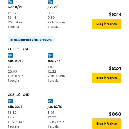
mar. 8/12
jue. 7/1
13:32
-
0:27
-
$823
12:46
0:59
25 h 14 min
22 h 32 min
Elegir fechas
1 escala
1 escala
El más corto de ida y vuelta
CCS
ORD
sáb. 19/12
sáb. 23/1
13:32
-
14:13
-
$824
23:03
12:22
11 h 31 min
20 h 09 min
Elegir fechas
1 escala
1 escala
CCS
ORD
sáb. 22/8
jue. 15/10
13:32
-
8:01
-
$868
1:02
12:22
12 h 30 min
27 h 21 min
Elegir fechas
1 escala
1 escala