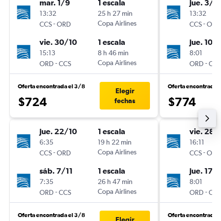
mar. 1/9
1 escala
jue. 3/9
13:32
25 h 27 min
13:32
-
Copa Airlines
-
CCS
ORD
CCS
ORD
vie. 30/10
1 escala
jue. 10/
15:13
8 h 46 min
8:01
-
Copa Airlines
-
ORD
CCS
ORD
CCS
Oferta encontrada el 3/8
Oferta encontrada 
Elegir
$724
$774
fechas
jue. 22/10
1 escala
vie. 28/
6:35
19 h 22 min
16:11
-
Copa Airlines
-
CCS
ORD
CCS
ORD
sáb. 7/11
1 escala
jue. 17/
7:35
26 h 47 min
8:01
-
Copa Airlines
-
ORD
CCS
ORD
CCS
Oferta encontrada el 3/8
Oferta encontrada 
Elegir