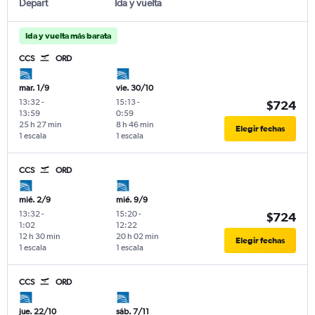
Depart
Ida y vuelta
Ida y vuelta más barata
CCS
ORD
mar. 1/9
vie. 30/10
13:32
-
15:13
-
$724
13:59
0:59
25 h 27 min
8 h 46 min
Elegir fechas
1 escala
1 escala
CCS
ORD
mié. 2/9
mié. 9/9
13:32
-
15:20
-
$724
1:02
12:22
12 h 30 min
20 h 02 min
Elegir fechas
1 escala
1 escala
CCS
ORD
jue. 22/10
sáb. 7/11