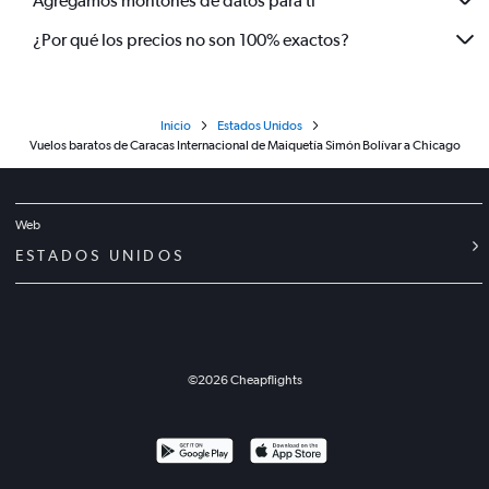
Agregamos montones de datos para ti
¿Por qué los precios no son 100% exactos?
Inicio
Estados Unidos
Vuelos baratos de Caracas Internacional de Maiquetía Simón Bolívar a Chicago
Web
ESTADOS UNIDOS
©
2026
Cheapflights