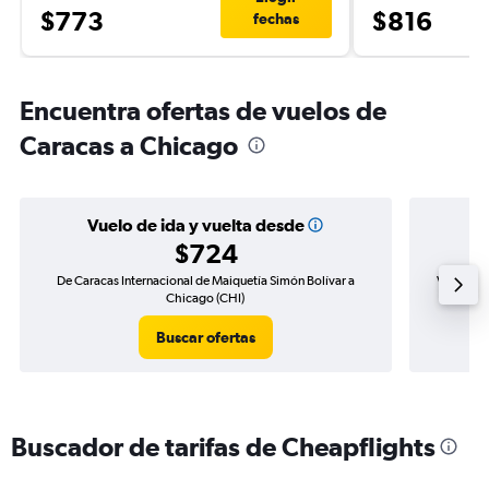
$773
$816
fechas
Encuentra ofertas de vuelos de
Caracas a Chicago
Vuelo de ida y vuelta desde
$724
De Caracas Internacional de Maiquetía Simón Bolívar a
Vuelo de 
Chicago (CHI)
Buscar ofertas
Buscador de tarifas de Cheapflights