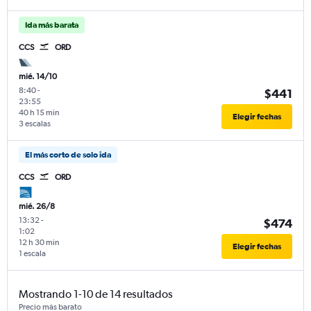
Ida más barata
CCS
ORD
mié. 14/10
8:40
-
$441
23:55
40 h 15 min
Elegir fechas
3 escalas
El más corto de solo ida
CCS
ORD
mié. 26/8
13:32
-
$474
1:02
12 h 30 min
Elegir fechas
1 escala
Mostrando 1-10 de 14 resultados
Precio más barato