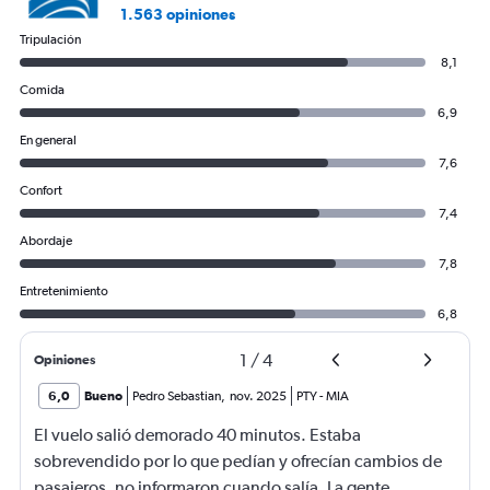
1.563 opiniones
Tripulación
8,1
Comida
6,9
En general
7,6
Confort
7,4
Abordaje
7,8
Entretenimiento
6,8
1
/
4
Opiniones
6,0
Bueno
Pedro Sebastian
,
nov. 2025
PTY
-
MIA
El vuelo salió demorado 40 minutos. Estaba
sobrevendido por lo que pedían y ofrecían cambios de
pasajeros, no informaron cuando salía. La gente