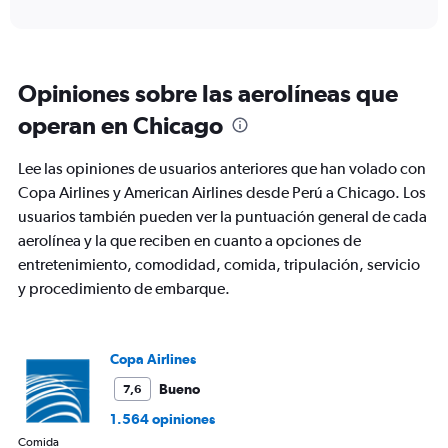
axis
interactive
displaying
chart
categories.
Range:
12
Opiniones sobre las aerolíneas que
categories.
The
operan en Chicago
chart
has
Lee las opiniones de usuarios anteriores que han volado con
1
Y
Copa Airlines y American Airlines desde Perú a Chicago. Los
axis
usuarios también pueden ver la puntuación general de cada
displaying
aerolínea y la que reciben en cuanto a opciones de
values.
entretenimiento, comodidad, comida, tripulación, servicio
Range:
0
y procedimiento de embarque.
to
1200.
Copa Airlines
Bueno
7,6
1.564 opiniones
Comida