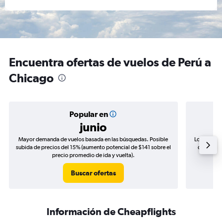
Encuentra ofertas de vuelos de Perú a
Chicago
Popular en
junio
Mayor demanda de vuelos basada en las búsquedas. Posible
Los precio
subida de precios del 15% (aumento potencial de $141 sobre el
de precio
precio promedio de ida y vuelta).
Buscar ofertas
Información de Cheapflights