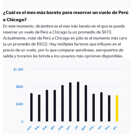
axis
interactive
displaying
chart
categories.
¿Cuál es el mes más barato para reservar un vuelo de Perú
Range:
a Chicago?
91
En este momento, diciembre es el mes más barato en el que se puede
categories.
reservar un vuelo de Perú a Chicago (a un promedio de $611).
The
Actualmente, volar de Perú a Chicago en julio es el momento más caro
chart
(a un promedio de $922). Hay múltiples factores que influyen en el
has
precio de un vuelo, por lo que comparar aerolíneas, aeropuertos de
1
salida y horarios les brinda a los usuarios más opciones disponibles.
Y
axis
displaying
$1.200
values.
Bar
Chart
Range:
graphic.
chart
with
0
$800
12
to
bars.
1200.
$400
The
chart
has
0
1
ene.
feb.
mar.
abr.
may.
jun.
jul.
ago.
sep.
oct.
nov.
dic.
X
End
of