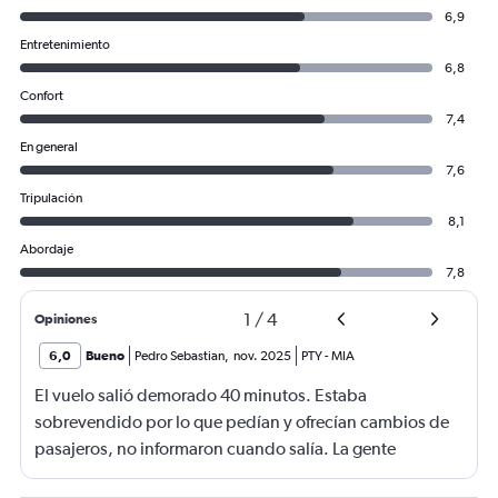
6,9
Entretenimiento
6,8
Confort
7,4
En general
7,6
Tripulación
8,1
Abordaje
7,8
1
/
4
Opiniones
6,0
Bueno
Pedro Sebastian
,
nov. 2025
PTY
-
MIA
El vuelo salió demorado 40 minutos. Estaba
sobrevendido por lo que pedían y ofrecían cambios de
pasajeros, no informaron cuando salía. La gente
haciendo filas larguísimas para no quedarse sin viajar.