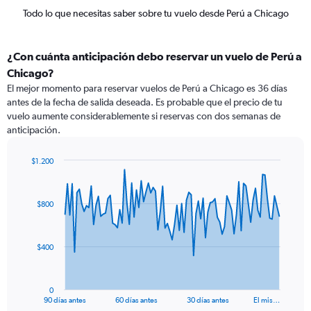
Todo lo que necesitas saber sobre tu vuelo desde Perú a Chicago
¿Con cuánta anticipación debo reservar un vuelo de Perú a
Chicago?
El mejor momento para reservar vuelos de Perú a Chicago es 36 días
antes de la fecha de salida deseada. Es probable que el precio de tu
vuelo aumente considerablemente si reservas con dos semanas de
anticipación.
$1.200
Chart
Chart
graphic.
with
91
$800
data
points.
The
$400
chart
has
1
0
X
End
90 días antes
60 días antes
30 días antes
El mis…
of