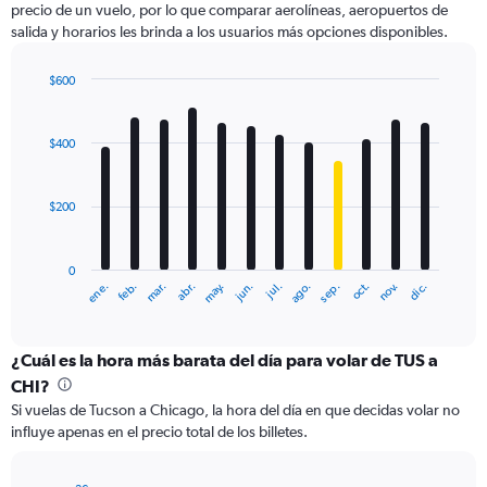
precio de un vuelo, por lo que comparar aerolíneas, aeropuertos de
1
salida y horarios les brinda a los usuarios más opciones disponibles.
Y
axis
displaying
$600
values.
Bar
Chart
Range:
graphic.
chart
with
0
$400
12
to
bars.
900.
$200
The
chart
has
0
1
ene.
abr.
jul.
oct.
mar.
jun.
sep.
dic.
feb.
may.
ago.
nov.
X
End
of
axis
interactive
displaying
chart
categories.
¿Cuál es la hora más barata del día para volar de TUS a
Range:
CHI?
12
Si vuelas de Tucson a Chicago, la hora del día en que decidas volar no
categories.
influye apenas en el precio total de los billetes.
The
chart
has