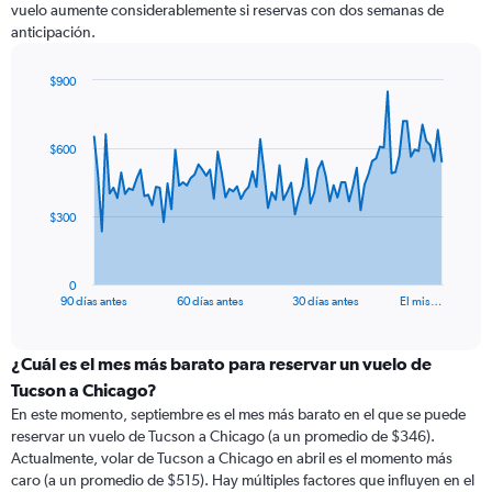
vuelo aumente considerablemente si reservas con dos semanas de
anticipación.
$900
Chart
Chart
graphic.
with
91
$600
data
points.
The
$300
chart
has
1
0
X
End
90 días antes
60 días antes
30 días antes
El mis…
of
axis
interactive
displaying
chart
categories.
¿Cuál es el mes más barato para reservar un vuelo de
Range:
Tucson a Chicago?
91
En este momento, septiembre es el mes más barato en el que se puede
categories.
reservar un vuelo de Tucson a Chicago (a un promedio de $346).
The
Actualmente, volar de Tucson a Chicago en abril es el momento más
chart
caro (a un promedio de $515). Hay múltiples factores que influyen en el
has