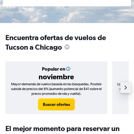
Encuentra ofertas de vuelos de
Tucson a Chicago
Popular en
noviembre
Mayor demanda de vuelos basada en las búsquedas. Posible
Los precio
subida de precios del 8% (aumento potencial de $41 sobre el
de precio
precio promedio de ida y vuelta).
Buscar ofertas
El mejor momento para reservar un