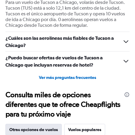
Para un vuelo de Tucson a Chicago, volarás desde Tucson.
Number
Tucson (TUS) está a solo 12,1 km del centro de la ciudad.
of
Tucson es el único aeropuerto de Tucson y opera 10 vuelos
flights.
de ida a Chicago por día. 0 aerolíneas operan vuelos a
Range:
Chicago desde Tucson de forma regular.
0
to
¿Cuáles son las aerolíneas más fiables de Tucson a
36.
Chicago?
¿Puedo buscar ofertas de vuelos de Tucson a
Chicago que incluyan reservas de hotel?
Ver más preguntas frecuentes
Consulta miles de opciones
diferentes que te ofrece Cheapflights
para tu próximo viaje
Otras opciones de vuelos
Vuelos populares