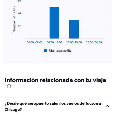
36
1
Bar
Chart
Number of flights
Y
graphic.
chart
axis
24
with
6
displaying
bars.
values.
12
Range:
The
0
chart
to
has
600.
00:00 - 06:00
06:00 - 12:00
12:00 - 18:00
18:00 - 00:00
1
Flight availability
X
End
of
axis
interactive
displaying
chart
categories.
Range:
6
Información relacionada con tu viaje
categories.
The
chart
has
1
¿Desde qué aeropuerto salen los vuelos de Tucson a
Y
Chicago?
axis
displaying