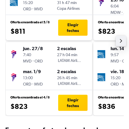
15:20
31 h 47 min
6:04
-
Copa Airlines
ORD
MVD
-
MDW
M
Oferta encontrada el 5/8
Oferta encontrada 
Elegir
$811
$823
fechas
jue. 27/8
2 escalas
lun. 14/
7:40
27 h 04 min
9:57
-
LATAM Airlines
-
MVD
ORD
MVD
OR
mar. 1/9
2 escalas
vie. 18/
13:00
26 h 45 min
15:20
-
LATAM Airlines
-
ORD
MVD
ORD
MV
Oferta encontrada el 4/8
Oferta encontrada 
Elegir
$823
$836
fechas