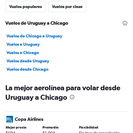
Vuelos populares
Vuelos por clase
Vuelos de Uruguay a Chicago
Vuelos de Chicago a Uruguay
Vuelos a Uruguay
Vuelos a Chicago
Vuelos desde Uruguay
Vuelos desde Chicago
La mejor aerolínea para volar desde
Uruguay a Chicago
Copa Airlines
Mejor precio
Promedio
Flexibilidad