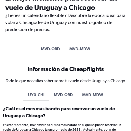
vuelo de Uruguay a Chicago
¿Tienes un calendario flexible? Descubre la época ideal para
volar a Chicagodesde Uruguay con nuestro gráfico de
predicción de precios.
MVD-ORD
MVD-MDW
Información de Cheapflights
Todo lo que necesitas saber sobre tu vuelo desde Uruguay a Chicago
UY0-CHI
MVD-ORD
MVD-MDW
¿Cuál es el mes más barato para reservar un vuelo de
Uruguay a Chicago?
En este momento, noviembre es el mes más barato en el que se puede reservar un
vuelo de Uruguay a Chicago (a un promedio de $658). Actualmente, volar de