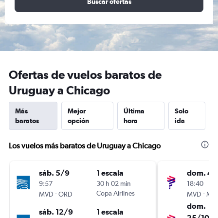
Buscar ofertas
Ofertas de vuelos baratos de
Uruguay a Chicago
Más
Mejor
Última
Solo
baratos
opción
hora
ida
Los vuelos más baratos de Uruguay a Chicago
sáb. 5/9
1 escala
dom. 4/
9:57
30 h 02 min
18:40
-
Copa Airlines
-
MVD
ORD
MVD
MD
dom.
sáb. 12/9
1 escala
25/10