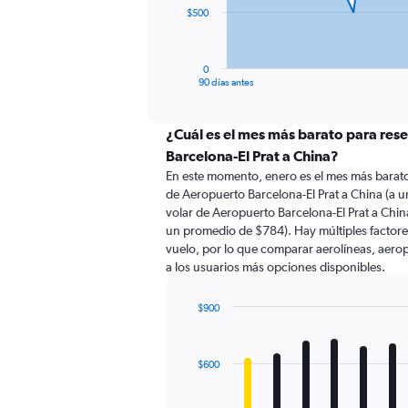
The
$500
chart
has
1
0
X
End
90 días antes
of
axis
interactive
displaying
chart
categories.
¿Cuál es el mes más barato para res
Range:
Barcelona-El Prat a China?
91
En este momento, enero es el mes más barato
categories.
de Aeropuerto Barcelona-El Prat a China (a 
The
volar de Aeropuerto Barcelona-El Prat a Chin
chart
un promedio de $784). Hay múltiples factores
has
vuelo, por lo que comparar aerolíneas, aerop
1
a los usuarios más opciones disponibles.
Y
axis
displaying
$900
values.
Bar
Chart
Range:
graphic.
chart
with
0
$600
12
to
bars.
1500.