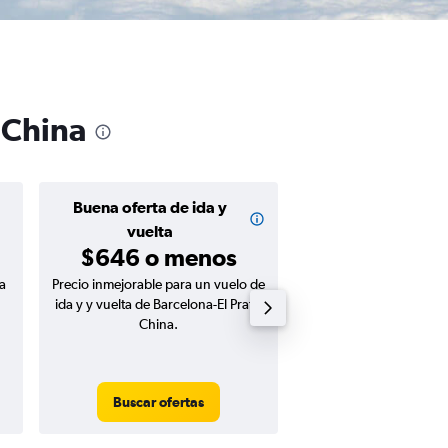
 China
Buena oferta de ida y
Buena oferta de
$454 o m
vuelta
$646 o menos
a
Precio inmejorable para un vuelo de
Precio inmejorable para
ida y y vuelta de Barcelona-El Prat a
ida de Barcelona-El Pr
China.
Buscar ofertas
Buscar ofert