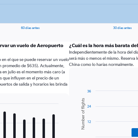
60 días antes
30 días antes
ervar un vuelo de Aeropuerto
¿Cuál es la hora más barata de
Independientemente de la hora del día a
será más o menos el mismo. Reserva l
 en el que se puede reservar un vuelo
China como lo harías normalmente.
un promedio de $635). Actualmente,
a en julio es el momento más caro (a
 que influyen en el precio de un
uertos de salida y horarios les brinda
36
Bar
Chart
Number of flights
graphic.
chart
24
with
6
bars.
12
The
chart