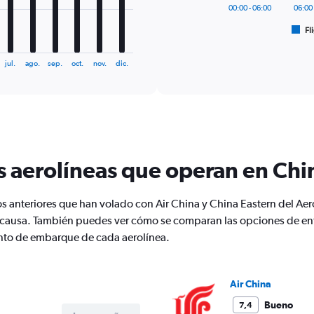
has
00:00 - 06:00
06:00 
1
Fl
X
End
of
axis
interactive
displaying
chart
jul.
ago.
sep.
oct.
nov.
dic.
categories.
Range:
6
categories.
The
chart
has
s aerolíneas que operan en Chi
1
Y
axis
s anteriores que han volado con Air China y China Eastern del Aer
displaying
Number
causa. También puedes ver cómo se comparan las opciones de ent
of
iento de embarque de cada aerolínea.
flights.
Range:
0
Air China
to
36.
Bueno
7,4