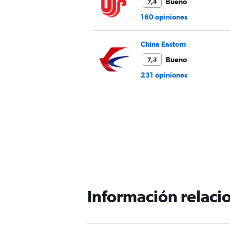
Bueno
7,4
160 opiniones
China Eastern
Bueno
7,3
231 opiniones
Información relacio