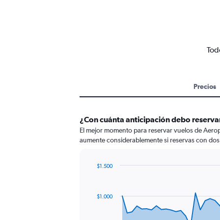
Tod
Precios
¿Con cuánta anticipación debo reservar
El mejor momento para reservar vuelos de Aeropue
aumente considerablemente si reservas con dos
$1.500
Chart
Chart
graphic.
with
91
$1.000
data
points.