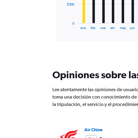
The
$300
chart
has
1
0
X
End
ene.
feb.
mar.
abr.
may.
jun.
of
axis
interactive
displaying
chart
categories.
Range:
12
categories.
The
Opiniones sobre la
chart
has
1
Lee atentamente las opiniones de usuario
Y
toma una decisión con conocimiento de 
axis
displaying
la tripulación, el servicio y el procedim
values.
Range:
0
to
Air China
900.