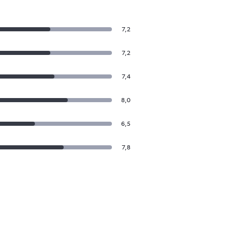
7,2
7,2
7,4
8,0
6,5
7,8