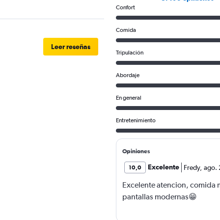
Confort
Comida
Leer reseñas
Tripulación
Abordaje
En general
Entretenimiento
Opiniones
Excelente
Fredy
,
ago.
10,0
Excelente atencion, comida mu
pantallas modernas😁