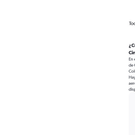
To
¿C
Ci
En 
de 
Col
Hay
aer
dis