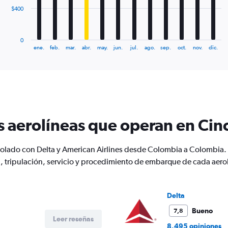
The
$400
chart
has
1
0
X
End
ene.
feb.
mar.
abr.
may.
jun.
jul.
ago.
sep.
oct.
nov.
dic.
of
axis
interactive
displaying
chart
categories.
Range:
12
categories.
The
s aerolíneas que operan en Cin
chart
has
1
 volado con Delta y American Airlines desde Colombia a Colombi
Y
tripulación, servicio y procedimiento de embarque de cada aero
axis
displaying
values.
Range:
Delta
0
to
Bueno
7,8
Leer reseñas
1200.
8.495 opiniones