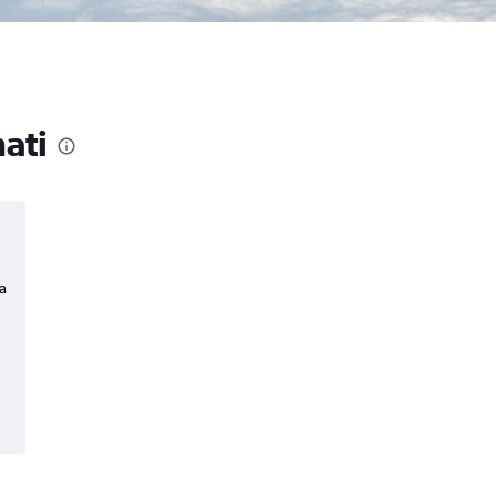
ati
a