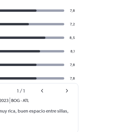
7,8
7,2
8,5
8,1
7,8
7,8
1
/
1
 2023
BOG
-
ATL
y rica, buen espacio entre sillas,