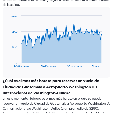
de la salida.
$750
Chart
Chart
graphic.
with
91
$500
data
points.
The
$250
chart
has
1
0
X
End
90 días antes
60 días antes
30 días antes
El mis…
of
axis
interactive
displaying
chart
categories.
¿Cuál es el mes más barato para reservar un vuelo de
Range:
Ciudad de Guatemala a Aeropuerto Washington D. C.
91
Internacional de Washington-Dulles?
categories.
En este momento, febrero es el mes más barato en el que se puede
The
reservar un vuelo de Ciudad de Guatemala a Aeropuerto Washington D.
chart
C. Internacional de Washington-Dulles (a un promedio de $280).
has