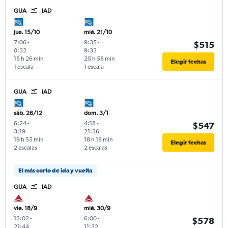
GUA
IAD
jue. 15/10
mié. 21/10
7:06
-
9:35
-
$515
0:32
9:33
15 h 26 min
25 h 58 min
Elegir fechas
1 escala
1 escala
GUA
IAD
sáb. 26/12
dom. 3/1
6:24
-
4:18
-
$547
3:19
21:36
19 h 55 min
18 h 18 min
Elegir fechas
2 escalas
2 escalas
El más corto de ida y vuelta
GUA
IAD
vie. 18/9
mié. 30/9
13:02
-
6:00
-
$578
21:44
11:32