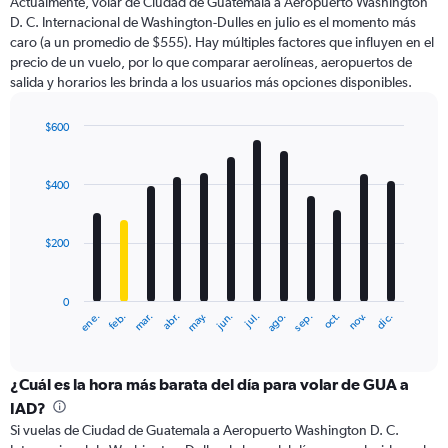
Actualmente, volar de Ciudad de Guatemala a Aeropuerto Washington
1
Y
D. C. Internacional de Washington-Dulles en julio es el momento más
axis
caro (a un promedio de $555). Hay múltiples factores que influyen en el
displaying
precio de un vuelo, por lo que comparar aerolíneas, aeropuertos de
values.
salida y horarios les brinda a los usuarios más opciones disponibles.
Range:
0
$600
to
Bar
Chart
750.
graphic.
chart
with
$400
12
bars.
$200
The
chart
has
0
1
ene.
abr.
jul.
oct.
mar.
jun.
sep.
dic.
feb.
may.
ago.
nov.
X
End
of
axis
interactive
displaying
chart
categories.
¿Cuál es la hora más barata del día para volar de GUA a
Range:
IAD?
12
Si vuelas de Ciudad de Guatemala a Aeropuerto Washington D. C.
categories.