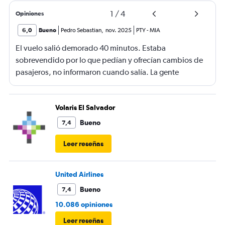
1
/
4
Opiniones
6,0
Bueno
Pedro Sebastian
,
nov. 2025
PTY
-
MIA
El vuelo salió demorado 40 minutos. Estaba
sobrevendido por lo que pedían y ofrecían cambios de
pasajeros, no informaron cuando salía. La gente
haciendo filas larguísimas para no quedarse sin viajar.
Mucha maleta de mano no había lugar. En mi caso se
terminó la comida me ofrecieron un solo menú.
Volaris El Salvador
Bueno
7,4
Leer reseñas
United Airlines
Bueno
7,4
10.086 opiniones
Leer reseñas