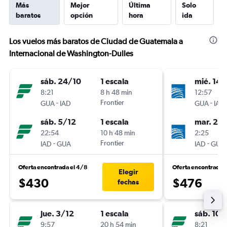
Más
Mejor
Última
Solo
baratos
opción
hora
ida
Los vuelos más baratos de Ciudad de Guatemala a
Internacional de Washington-Dulles
sáb. 24/10
1 escala
mié. 14/
8:21
8 h 48 min
12:57
-
Frontier
-
GUA
IAD
GUA
IAD
sáb. 5/12
1 escala
mar. 27
22:54
10 h 48 min
2:25
-
Frontier
-
IAD
GUA
IAD
GUA
Oferta encontrada el 4/8
Oferta encontrada 
Elegir
$430
$476
fechas
jue. 3/12
1 escala
sáb. 10/
9:57
20 h 54 min
8:21