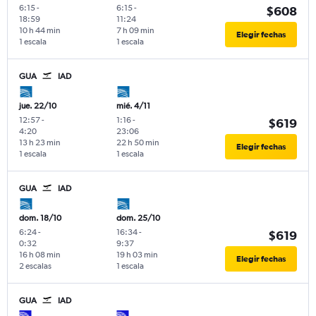
6:15
-
6:15
-
$608
18:59
11:24
10 h 44 min
7 h 09 min
Elegir fechas
1 escala
1 escala
GUA
IAD
jue. 22/10
mié. 4/11
12:57
-
1:16
-
$619
4:20
23:06
13 h 23 min
22 h 50 min
Elegir fechas
1 escala
1 escala
GUA
IAD
dom. 18/10
dom. 25/10
6:24
-
16:34
-
$619
0:32
9:37
16 h 08 min
19 h 03 min
Elegir fechas
2 escalas
1 escala
GUA
IAD