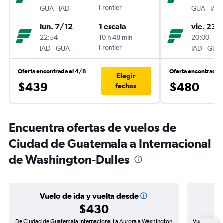
-
Frontier
-
GUA
IAD
GUA
IAD
lun. 7/12
1 escala
vie. 23/
22:54
10 h 48 min
20:00
-
Frontier
-
IAD
GUA
IAD
GUA
Oferta encontrada el 4/8
Oferta encontrada 
Elegir
$439
$480
fechas
Encuentra ofertas de vuelos de
Ciudad de Guatemala a Internacional
de Washington-Dulles
Vuelo de ida y vuelta desde
$430
De Ciudad de Guatemala Internacional La Aurora a Washington
Vuelo de id