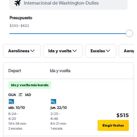
Presupuesto
$333 - $622
Aerolíneas
Ida y vuelta
Escalas
Aerop
Depart
Ida y vuelta
Ida y vuelta más barata
GUA
IAD
sáb. 10/10
jue. 22/10
6:24
-
2:25
-
$515
4:20
8:46
19 h 56 min
8 h 21 min
Elegir fechas
2 escalas
1 escala