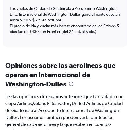
1
Y
Los vuelos de Ciudad de Guatemala a Aeropuerto Washington
axis
D. C. Internacional de Washington-Dulles generalmente cuestan
displaying
entre $391 y $599 en octubre.
Number
El precio de ida y vuelta más barato encontrado en los últimos 5
of
días fue de $430 con Frontier (del 24 oct. al 5 dic.).
flights.
Range:
0
to
12.
Opiniones sobre las aerolíneas que
operan en Internacional de
Washington-Dulles
Lee las opiniones de usuarios anteriores que han volado con
Copa Airlines,Volaris El SalvadoryUnited Airlines de Ciudad
de Guatemala al Aeropuerto Internacional de Washington-
Dulles. Los usuarios también pueden ver la puntuación
general de cada aerolínea y la que reciben en cuanto a