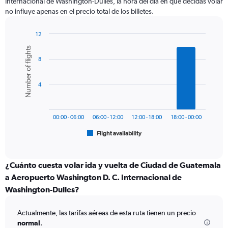
Internacional de Washington-Dulles, la hora del día en que decidas volar
The
no influye apenas en el precio total de los billetes.
chart
has
1
12
Y
Bar
Chart
Number of flights
graphic.
chart
axis
8
with
displaying
6
values.
bars.
Range:
4
0
The
to
chart
600.
has
00:00 - 06:00
06:00 - 12:00
12:00 - 18:00
18:00 - 00:00
1
Flight availability
X
End
of
axis
interactive
displaying
chart
categories.
¿Cuánto cuesta volar ida y vuelta de Ciudad de Guatemala
Range:
a Aeropuerto Washington D. C. Internacional de
6
Washington-Dulles?
categories.
The
chart
Actualmente, las tarifas aéreas de esta ruta tienen un precio
has
normal
.