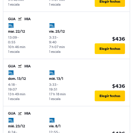
Elegir fechas
1 escala
1 escala
GUA
MIA
mar. 22/12
vie. 25/12
13:09
-
3:33
-
$436
0:55
9:40
10 h 46 min
7 h 07 min
Elegir fechas
1 escala
1 escala
GUA
MIA
dom. 13/12
mié. 13/1
4:18
-
3:33
-
$436
19:07
19:51
13 h 49 min
17 h 18 min
Elegir fechas
1 escala
1 escala
GUA
MIA
mié. 23/12
vie. 8/1
6:24
-
12:55
-