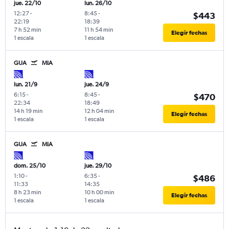
jue. 22/10
lun. 26/10
12:27
-
8:45
-
$443
22:19
18:39
7 h 52 min
11 h 54 min
Elegir fechas
1 escala
1 escala
GUA
MIA
lun. 21/9
jue. 24/9
6:15
-
8:45
-
$470
22:34
18:49
14 h 19 min
12 h 04 min
Elegir fechas
1 escala
1 escala
GUA
MIA
dom. 25/10
jue. 29/10
1:10
-
6:35
-
$486
11:33
14:35
8 h 23 min
10 h 00 min
Elegir fechas
1 escala
1 escala