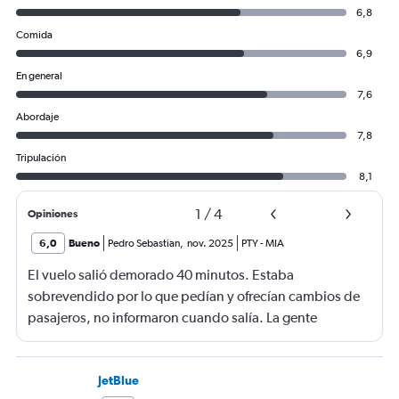
6,8
Comida
6,9
En general
7,6
Abordaje
7,8
Tripulación
8,1
1
/
4
Opiniones
6,0
Bueno
Pedro Sebastian
,
nov. 2025
PTY
-
MIA
El vuelo salió demorado 40 minutos. Estaba
sobrevendido por lo que pedían y ofrecían cambios de
pasajeros, no informaron cuando salía. La gente
haciendo filas larguísimas para no quedarse sin viajar.
Mucha maleta de mano no había lugar. En mi caso se
terminó la comida me ofrecieron un solo menú.
JetBlue