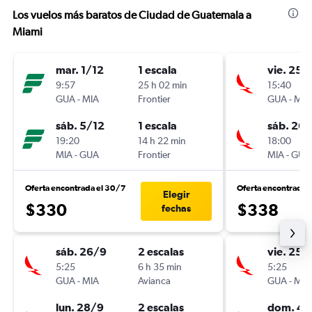
Los vuelos más baratos de Ciudad de Guatemala a
Miami
mar. 1/12
1 escala
vie. 25/
9:57
25 h 02 min
15:40
GUA
-
MIA
Frontier
GUA
-
MIA
sáb. 5/12
1 escala
sáb. 26
19:20
14 h 22 min
18:00
MIA
-
GUA
Frontier
MIA
-
GUA
Oferta encontrada el 30/7
Oferta encontrada 
Elegir
$330
$338
fechas
sáb. 26/9
2 escalas
vie. 25/
5:25
6 h 35 min
5:25
GUA
-
MIA
Avianca
GUA
-
MIA
lun. 28/9
2 escalas
dom. 4/