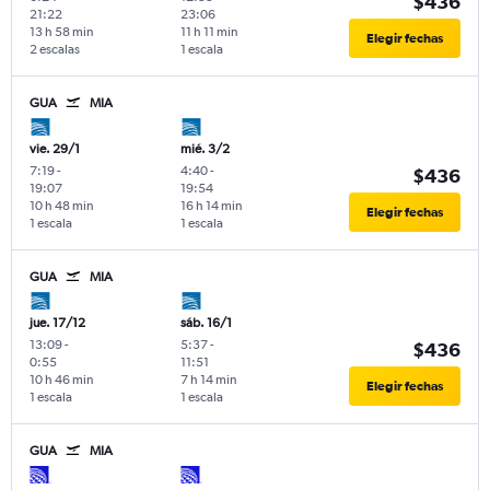
$436
21:22
23:06
13 h 58 min
11 h 11 min
Elegir fechas
2 escalas
1 escala
GUA
MIA
vie. 29/1
mié. 3/2
7:19
-
4:40
-
$436
19:07
19:54
10 h 48 min
16 h 14 min
Elegir fechas
1 escala
1 escala
GUA
MIA
jue. 17/12
sáb. 16/1
13:09
-
5:37
-
$436
0:55
11:51
10 h 46 min
7 h 14 min
Elegir fechas
1 escala
1 escala
GUA
MIA