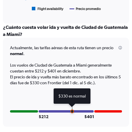
has
1
Flight availability
Precio promedio
End
of
X
interactive
axis
chart
displaying
¿Cuánto cuesta volar ida y vuelta de Ciudad de Guatemala
categories.
a Miami?
Range:
6
Actualmente, las tarifas aéreas de esta ruta tienen un precio
categories.
The
normal
.
chart
has
Los vuelos de Ciudad de Guatemala a Miami generalmente
2
cuestan entre $212 y $401 en diciembre.
Y
El precio de ida y vuelta más barato encontrado en los últimos 5
axes
días fue de $330 con Frontier (del 1 dic. al 5 dic.).
displaying
Avg.
$330 es normal
Price
and
Number
of
$212
$401
flights.