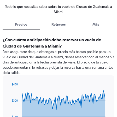
Todo lo que necesitas saber sobre tu vuelo de Ciudad de Guatemala a
Miami
Precios
Retrasos
Más
¿Con cuánta anticipación debo reservar un vuelo de
Ciudad de Guatemala a Miami?
Para asegurarte de que obtengas el precio más barato posible para un
vuelo de Ciudad de Guatemala a Miami, debes reservar con al menos 53
días de anticipación a la fecha prevista del viaje. El precio de tu vuelo
puede aumentar si lo retrasas y dejas la reserva hasta una semana antes
de la salida.
$450
Chart
Chart
graphic.
with
91
$300
data
points.
The
$150