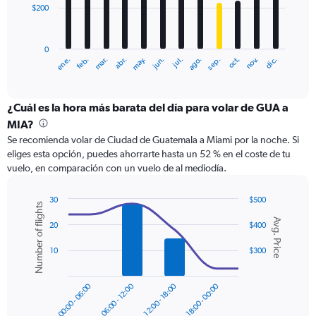
$200
The
chart
has
0
1
ene.
abr.
jul.
oct.
mar.
jun.
sep.
dic.
feb.
may.
ago.
nov.
X
End
of
axis
interactive
displaying
chart
categories.
¿Cuál es la hora más barata del día para volar de GUA a
Range:
MIA?
12
Se recomienda volar de Ciudad de Guatemala a Miami por la noche. Si
categories.
eliges esta opción, puedes ahorrarte hasta un 52 % en el coste de tu
The
vuelo, en comparación con un vuelo de al mediodía.
chart
has
1
30
$500
Number of flights
Y
Combination
Chart
Avg. Price
graphic.
chart
axis
20
$400
with
displaying
2
10
$300
values.
data
Range:
series.
0
00:00 - 06:00
06:00 - 12:00
12:00 - 18:00
18:00 - 00:00
to
The
600.
chart