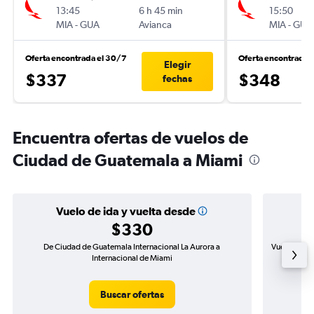
13:45
6 h 45 min
15:50
MIA
-
GUA
Avianca
MIA
-
GUA
Oferta encontrada el 30/7
Oferta encontrada 
Elegir
$337
$348
fechas
Encuentra ofertas de vuelos de
Ciudad de Guatemala a Miami
Vuelo de ida y vuelta desde
$330
De Ciudad de Guatemala Internacional La Aurora a
Vuelo de id
Internacional de Miami
Buscar ofertas