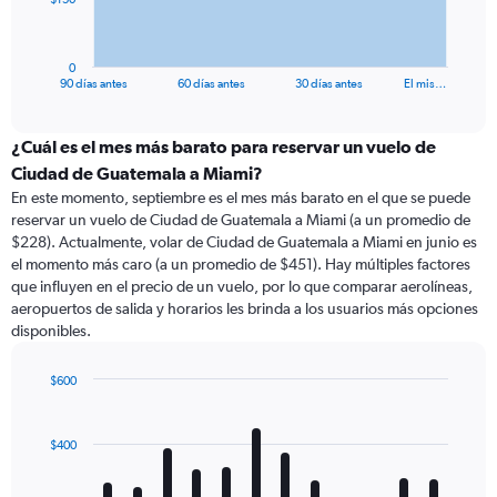
chart
has
1
0
X
End
90 días antes
60 días antes
30 días antes
El mis…
of
axis
interactive
displaying
chart
categories.
¿Cuál es el mes más barato para reservar un vuelo de
Range:
Ciudad de Guatemala a Miami?
91
En este momento, septiembre es el mes más barato en el que se puede
categories.
reservar un vuelo de Ciudad de Guatemala a Miami (a un promedio de
The
$228). Actualmente, volar de Ciudad de Guatemala a Miami en junio es
chart
el momento más caro (a un promedio de $451). Hay múltiples factores
has
que influyen en el precio de un vuelo, por lo que comparar aerolíneas,
1
aeropuertos de salida y horarios les brinda a los usuarios más opciones
Y
disponibles.
axis
displaying
values.
$600
Range:
Bar
Chart
0
graphic.
chart
with
to
$400
12
450.
bars.