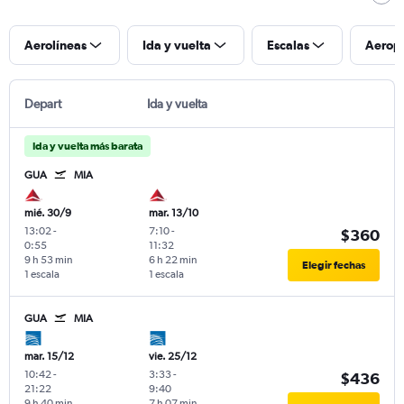
Aerolíneas
Ida y vuelta
Escalas
Aerop
Depart
Ida y vuelta
Ida y vuelta más barata
GUA
MIA
mié. 30/9
mar. 13/10
13:02
-
7:10
-
$360
0:55
11:32
9 h 53 min
6 h 22 min
Elegir fechas
1 escala
1 escala
GUA
MIA
mar. 15/12
vie. 25/12
10:42
-
3:33
-
$436
21:22
9:40
9 h 40 min
7 h 07 min