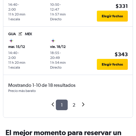
14:40
-
10:50
-
$331
2:00
12:47
11 h 20 min
1 h 57 min
Elegir fechas
1 escala
Directo
GUA
MEX
mar. 15/12
vie. 18/12
14:40
-
18:55
-
$343
2:00
20:49
11 h 20 min
1 h 54 min
Elegir fechas
1 escala
Directo
Mostrando 1-10 de 18 resultados
Precio más barato
1
2
El mejor momento para reservar un