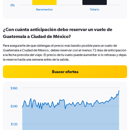
1
0%
X
End
Aeromexico
Volaris
of
axis
interactive
displaying
chart
categories.
¿Con cuánta anticipación debo reservar un vuelo de
Range:
Guatemala a Ciudad de México?
2
categories.
Para asegurarte de que obtengas el precio más barato posible para un vuelo de
The
Guatemala a Ciudad de México, debes reservar con al menos 72 días de anticipación
chart
a la fecha prevista del viaje. El precio de tu vuelo puede aumentar si lo retrasas y dejas
has
la reserva hasta una semana antes de la salida.
1
Y
Buscar ofertas
axis
displaying
values.
$360
Range:
Chart
Chart
0
graphic.
with
to
91
$240
data
9.
points.
The
$120
chart