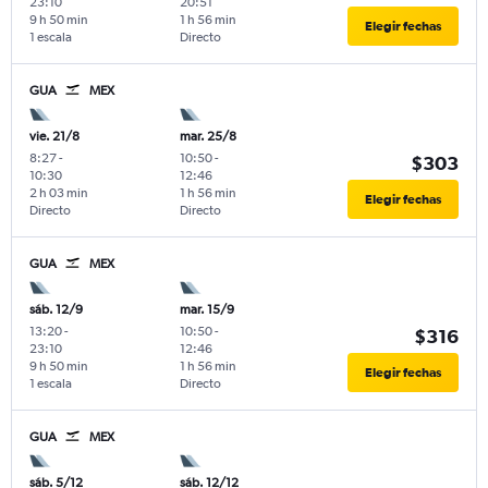
23:10
20:51
9 h 50 min
1 h 56 min
Elegir fechas
1 escala
Directo
GUA
MEX
vie. 21/8
mar. 25/8
8:27
-
10:50
-
$303
10:30
12:46
2 h 03 min
1 h 56 min
Elegir fechas
Directo
Directo
GUA
MEX
sáb. 12/9
mar. 15/9
13:20
-
10:50
-
$316
23:10
12:46
9 h 50 min
1 h 56 min
Elegir fechas
1 escala
Directo
GUA
MEX
sáb. 5/12
sáb. 12/12