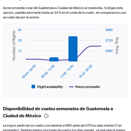
categories.
Se recomienda volar de Guatemala a Ciudad de México al mediodía. Si eliges esta
The
opción, puedes ahorrarte hasta un 54 % en el coste de tu vuelo, en comparación con
chart
un vuelo de por la noche.
has
1
45
$960
Y
Number of flights
Combination
Chart
axis
Avg. Price
graphic.
chart
30
$720
displaying
with
values.
2
15
$480
Range:
data
series.
0
to
00:00 - 06:00
06:00 - 12:00
12:00 - 18:00
18:00 - 00:00
The
300.
chart
has
1
Flight availability
Precio promedio
End
of
X
interactive
axis
chart
displaying
Disponibilidad de vuelos semanales de Guatemala a
categories.
Range:
Ciudad de México
6
La mayor parte de los vuelos con destino a MEX salen de GT0 los días martes (7 en
categories.
promedio). Tendrás menos opciones de vuelos los días viernes, ya que sale la menor