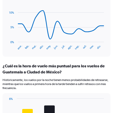
Line
Chart
Y
graphic.
chart
axis
with
10%
displaying
14
values.
data
Range:
points.
0
5%
to
The
7.5.
chart
has
0%
ene.
abr.
jul.
oct.
mar.
jun.
sep.
dic.
feb.
may.
ago.
nov.
1
End
of
X
interactive
axis
chart
displaying
¿Cuál es la hora de vuelo más puntual para los vuelos de
categories.
Range:
Guatemala a Ciudad de México?
14
Históricamente, los vuelos por la noche tienen menos probabilidades de retrasarse,
categories.
mientras que los vuelos a primera hora de la tarde tienden a sufrir retrasos con más
The
frecuencia.
chart
has
6%
1
Bar
Chart
Y
graphic.
chart
axis
with