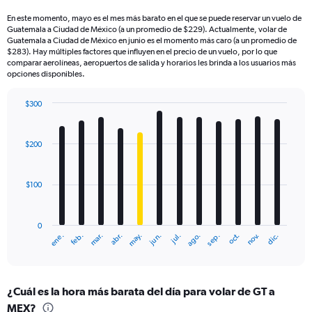
En este momento, mayo es el mes más barato en el que se puede reservar un vuelo de
Guatemala a Ciudad de México (a un promedio de $229). Actualmente, volar de
Guatemala a Ciudad de México en junio es el momento más caro (a un promedio de
$283). Hay múltiples factores que influyen en el precio de un vuelo, por lo que
comparar aerolíneas, aeropuertos de salida y horarios les brinda a los usuarios más
opciones disponibles.
$300
Bar
Chart
graphic.
chart
with
$200
12
bars.
$100
The
chart
has
0
1
mar.
jun.
sep.
dic.
ene.
abr.
jul.
oct.
feb.
may.
ago.
nov.
X
End
of
axis
interactive
displaying
chart
categories.
¿Cuál es la hora más barata del día para volar de GT a
Range:
MEX?
12