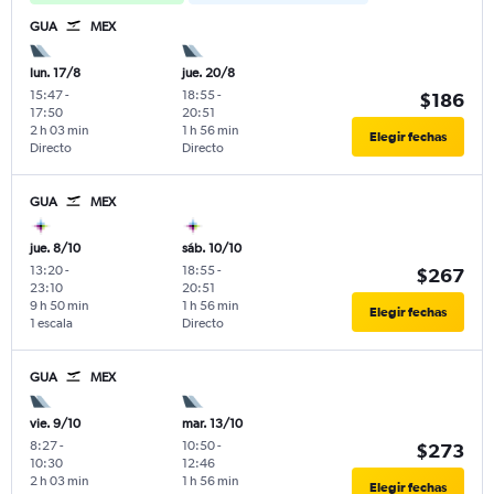
GUA
MEX
lun. 17/8
jue. 20/8
15:47
-
18:55
-
$186
17:50
20:51
2 h 03 min
1 h 56 min
Elegir fechas
Directo
Directo
GUA
MEX
jue. 8/10
sáb. 10/10
13:20
-
18:55
-
$267
23:10
20:51
9 h 50 min
1 h 56 min
Elegir fechas
1 escala
Directo
GUA
MEX
vie. 9/10
mar. 13/10
8:27
-
10:50
-
$273
10:30
12:46
2 h 03 min
1 h 56 min
Elegir fechas