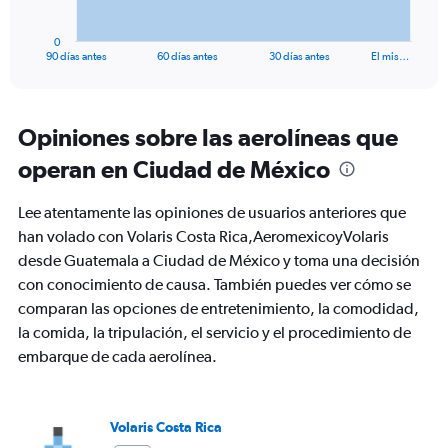
has
1
0
X
End
90 días antes
60 días antes
30 días antes
El mis…
of
axis
interactive
displaying
chart
categories.
Range:
Opiniones sobre las aerolíneas que
91
operan en Ciudad de México
categories.
The
chart
Lee atentamente las opiniones de usuarios anteriores que
has
han volado con Volaris Costa Rica,AeromexicoyVolaris
1
desde Guatemala a Ciudad de México y toma una decisión
Y
axis
con conocimiento de causa. También puedes ver cómo se
displaying
comparan las opciones de entretenimiento, la comodidad,
values.
la comida, la tripulación, el servicio y el procedimiento de
Range:
embarque de cada aerolínea.
0
to
360.
Volaris Costa Rica