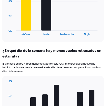
displaying
4%
4
values.
bars.
Range:
0
The
2%
to
chart
15.
has
1
0%
X
End
Mañana
Tarde
Tarde-noche
Night
of
axis
interactive
displaying
chart
categories.
¿En qué día de la semana hay menos vuelos retrasados en
Range:
esta ruta?
4
categories.
El viernes tiende a haber menos retrasos en esta ruta, mientras que en jueves ha
The
habido tradicionalmente una media más alta de retrasos en comparación con otros
chart
días de la semana.
has
1
8%
Y
Bar
Chart
axis
graphic.
chart
displaying
with
values.
5%
7
Range:
bars.
0