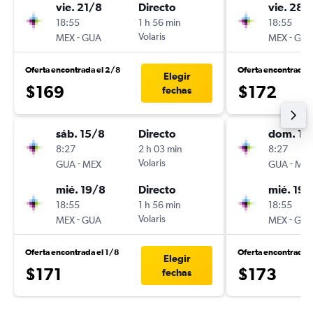
vie. 21/8
Directo
vie. 28/
18:55
1 h 56 min
18:55
-
Volaris
-
MEX
GUA
MEX
GU
Oferta encontrada el 2/8
Oferta encontrada e
Elegir
$169
$172
fechas
sáb. 15/8
Directo
dom. 16
8:27
2 h 03 min
8:27
-
Volaris
-
GUA
MEX
GUA
ME
mié. 19/8
Directo
mié. 19/
18:55
1 h 56 min
18:55
-
Volaris
-
MEX
GUA
MEX
GU
Oferta encontrada el 1/8
Oferta encontrada 
Elegir
$171
$173
fechas