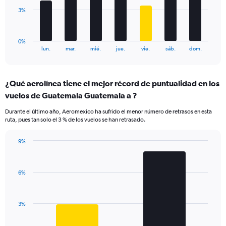
to
The
3%
6.
chart
has
1
0%
X
End
lun.
mar.
mié.
jue.
vie.
sáb.
dom.
of
axis
interactive
displaying
chart
categories.
¿Qué aerolínea tiene el mejor récord de puntualidad en los
Range:
vuelos de Guatemala Guatemala a ?
7
categories.
Durante el último año, Aeromexico ha sufrido el menor número de retrasos en esta
The
ruta, pues tan solo el 3 % de los vuelos se han retrasado.
chart
has
9%
1
Bar
Chart
Y
graphic.
chart
axis
with
displaying
6%
2
values.
bars.
Range:
0
The
3%
to
chart
7.5.
has