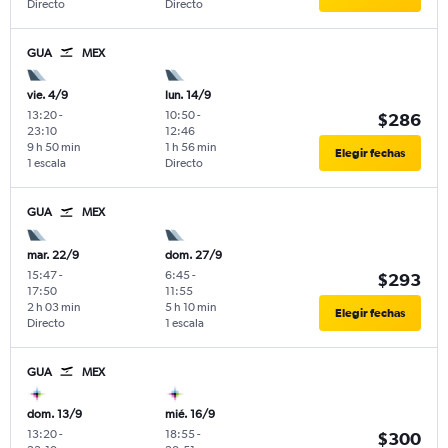
Directo
Directo
GUA
MEX
vie. 4/9
lun. 14/9
13:20
-
10:50
-
$286
23:10
12:46
9 h 50 min
1 h 56 min
Elegir fechas
1 escala
Directo
GUA
MEX
mar. 22/9
dom. 27/9
15:47
-
6:45
-
$293
17:50
11:55
2 h 03 min
5 h 10 min
Elegir fechas
Directo
1 escala
GUA
MEX
dom. 13/9
mié. 16/9
13:20
-
18:55
-
$300