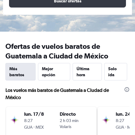
Buscar ofertas
Ofertas de vuelos baratos de
Guatemala a Ciudad de México
Más
Mejor
Última
Solo
baratos
opción
hora
ida
Los vuelos más baratos de Guatemala a Ciudad de
México
lun. 17/8
Directo
lun. 24/
8:27
2 h 03 min
8:27
-
Volaris
-
GUA
MEX
GUA
ME