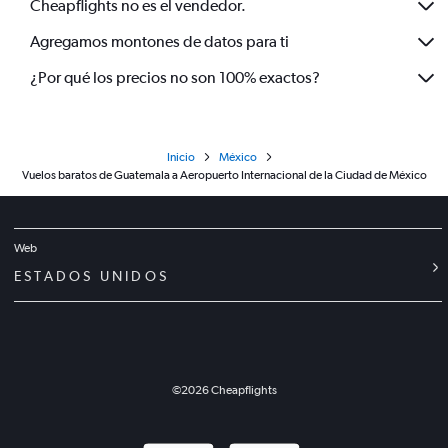
Cheapflights no es el vendedor.
Agregamos montones de datos para ti
¿Por qué los precios no son 100% exactos?
Inicio
México
Vuelos baratos de Guatemala a Aeropuerto Internacional de la Ciudad de México
Web
ESTADOS UNIDOS
©
2026
Cheapflights