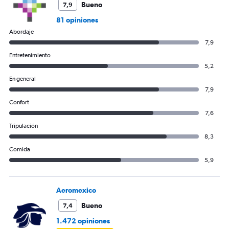
Bueno
7,9
81 opiniones
Abordaje
7,9
Entretenimiento
5,2
En general
7,9
Confort
7,6
Tripulación
8,3
Comida
5,9
Aeromexico
Bueno
7,4
1.472 opiniones