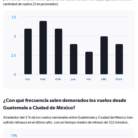
The
cantidad de vuelos (3 en promedio).
chart
has
7.5
2
Bar
Y
Chart
graphic.
chart
axes
with
displaying
5
7
Avg.
bars.
Price
and
The
2.5
Number
chart
of
has
flights.
1
0
X
End
lun.
mar.
mié.
jue.
vie.
sáb.
dom.
of
axis
interactive
displaying
chart
categories.
¿Con qué frecuencia salen demorados los vuelos desde
Range:
Guatemala a Ciudad de México?
7
categories.
Alrededor del 5 % de los vuelos semanales entre Guatemala y Ciudad de México han
The
sufrido retrasos en el último año, con un tiempo medio de retraso de 122 minutos.
chart
has
15%
1