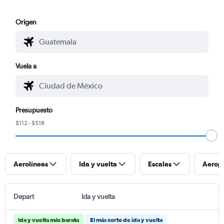
Origen
Vuela a
Presupuesto
$112 - $518
Aerolíneas
Ida y vuelta
Escalas
Aerop
Depart
Ida y vuelta
Ida y vuelta más barata
El más corto de ida y vuelta