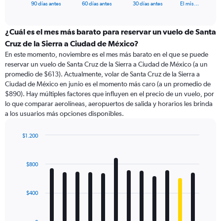
X
End
90 días antes
60 días antes
30 días antes
El mis…
of
axis
interactive
displaying
chart
categories.
¿Cuál es el mes más barato para reservar un vuelo de Santa
Range:
Cruz de la Sierra a Ciudad de México?
91
En este momento, noviembre es el mes más barato en el que se puede
categories.
reservar un vuelo de Santa Cruz de la Sierra a Ciudad de México (a un
The
promedio de $613). Actualmente, volar de Santa Cruz de la Sierra a
chart
Ciudad de México en junio es el momento más caro (a un promedio de
has
$890). Hay múltiples factores que influyen en el precio de un vuelo, por
1
lo que comparar aerolíneas, aeropuertos de salida y horarios les brinda
Y
a los usuarios más opciones disponibles.
axis
displaying
values.
$1.200
Range:
Bar
Chart
0
graphic.
chart
with
to
$800
12
1200.
bars.
$400
The
chart
has