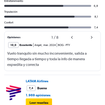
Entretenimiento
6,8
Tripulación
8,1
Confort
7,4
1
/
8
Opiniones
10,0
Excelente
Angel
,
mar. 2024
BOG
-
PTY
Vuelo tranquilo sin mucho inconveniente, salida a
tiempo llegada a tiempo y toda la info de manera
expwdita y correcta
LATAM Airlines
Bueno
7,4
1.969 opiniones
Leer reseñas