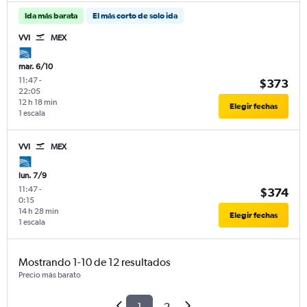
Ida más barata
El más corto de solo ida
VVI
MEX
mar. 6/10
11:47
-
$373
22:05
12 h 18 min
Elegir fechas
1 escala
VVI
MEX
lun. 7/9
11:47
-
$374
0:15
14 h 28 min
Elegir fechas
1 escala
Mostrando 1-10 de 12 resultados
Precio más barato
1
2