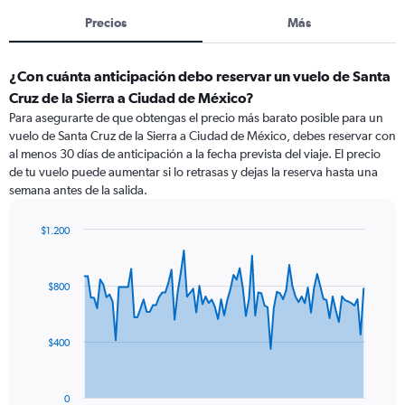
Precios
Más
¿Con cuánta anticipación debo reservar un vuelo de Santa
Cruz de la Sierra a Ciudad de México?
Para asegurarte de que obtengas el precio más barato posible para un
vuelo de Santa Cruz de la Sierra a Ciudad de México, debes reservar con
al menos 30 días de anticipación a la fecha prevista del viaje. El precio
de tu vuelo puede aumentar si lo retrasas y dejas la reserva hasta una
semana antes de la salida.
$1.200
Chart
Chart
graphic.
with
91
$800
data
points.
The
$400
chart
has
1
0