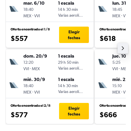
mar. 6/10
1 escala
lun. 31/
18:40
14 h 30 min
18:45
-
Varias aerolíneas
-
MEX
VVI
MEX
VVI
Oferta encontrada el 1/8
Oferta encontrada 
Elegir
$557
$618
fechas
dom. 20/9
1 escala
jue. 10/
12:20
29 h 50 min
5:25
-
Varias aerolíneas
-
VVI
MEX
VVI
MEX
mié. 30/9
1 escala
mié. 23
18:40
14 h 30 min
15:10
-
Varias aerolíneas
-
MEX
VVI
MEX
VVI
Oferta encontrada el 2/8
Oferta encontrada 
Elegir
$577
$666
fechas