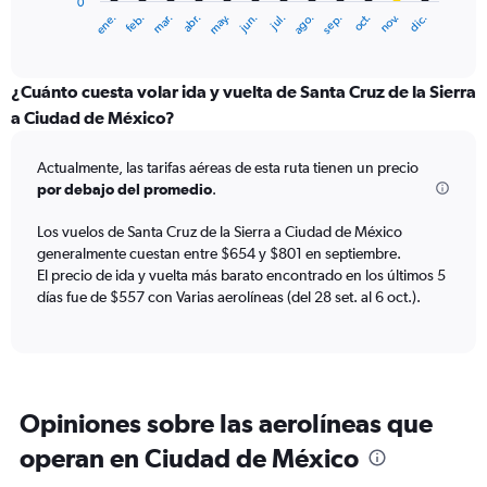
0
1
ene.
feb.
mar.
abr.
may.
jun.
jul.
ago.
sep.
oct.
nov.
dic.
X
End
of
axis
interactive
displaying
chart
categories.
¿Cuánto cuesta volar ida y vuelta de Santa Cruz de la Sierra
Range:
a Ciudad de México?
12
categories.
Actualmente, las tarifas aéreas de esta ruta tienen un precio
The
por debajo del promedio
.
chart
has
Los vuelos de Santa Cruz de la Sierra a Ciudad de México
1
generalmente cuestan entre $654 y $801 en septiembre.
Y
axis
El precio de ida y vuelta más barato encontrado en los últimos 5
displaying
días fue de $557 con Varias aerolíneas (del 28 set. al 6 oct.).
values.
Range:
0
to
1200.
Opiniones sobre las aerolíneas que
operan en Ciudad de México