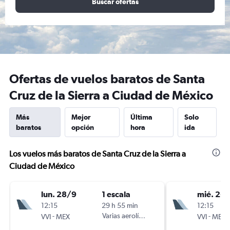
Buscar ofertas
Ofertas de vuelos baratos de Santa
Cruz de la Sierra a Ciudad de México
Más
Mejor
Última
Solo
baratos
opción
hora
ida
Los vuelos más baratos de Santa Cruz de la Sierra a
Ciudad de México
lun. 28/9
1 escala
mié. 26
12:15
29 h 55 min
12:15
-
Varias aerolíneas
-
VVI
MEX
VVI
MEX