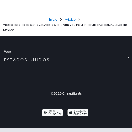
Inicio
México
Vuelos baratos de Santa Cruz de la Sierra Viru Viru Intl a Internacional de la Ciudad de
México
Web
ESTADOS UNIDOS
©
2026
Cheapflights