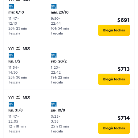
mar. 6/10
mar. 20/10
11:47
-
9:50
-
$691
12:10
22:44
26 h 23 min
10 h 54 min
Elegir fechas
1 escala
1 escala
VVI
MEX
lun. 1/2
sáb. 20/2
11:54
-
1:20
-
$713
14:30
22:42
28 h 36 min
19 h 22 min
Elegir fechas
1 escala
1 escala
VVI
MEX
lun. 31/8
jue. 10/9
11:47
-
0:25
-
$714
22:05
3:38
12 h 18 min
25 h 13 min
Elegir fechas
1 escala
1 escala