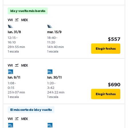
Ida y vuelta más barata
VVI
MEX
lun. 31/8
mar. 15/9
12:15
-
18:40
-
$557
16:10
11:20
29 h 55 min
14 h 40 min
Elegir fechas
1 escala
1 escala
VVI
MEX
lun. 9/11
lun. 30/11
1:08
-
1:20
-
$690
0:15
3:42
25 h 07 min
24 h 22 min
Elegir fechas
1 escala
1 escala
El más corto de ida y vuelta
VVI
MEX