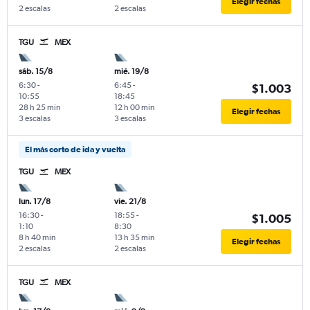
Elegir fechas
2 escalas
2 escalas
TGU
MEX
sáb. 15/8
mié. 19/8
6:30
-
6:45
-
$1.003
10:55
18:45
28 h 25 min
12 h 00 min
Elegir fechas
3 escalas
3 escalas
El más corto de ida y vuelta
TGU
MEX
lun. 17/8
vie. 21/8
16:30
-
18:55
-
$1.005
1:10
8:30
8 h 40 min
13 h 35 min
Elegir fechas
2 escalas
2 escalas
TGU
MEX