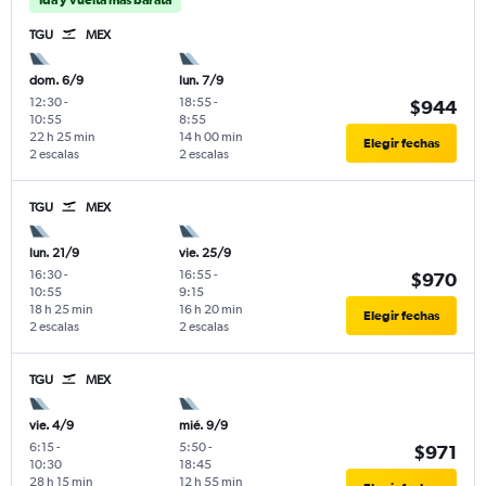
TGU
MEX
dom. 6/9
lun. 7/9
12:30
-
18:55
-
$944
10:55
8:55
22 h 25 min
14 h 00 min
Elegir fechas
2 escalas
2 escalas
TGU
MEX
lun. 21/9
vie. 25/9
16:30
-
16:55
-
$970
10:55
9:15
18 h 25 min
16 h 20 min
Elegir fechas
2 escalas
2 escalas
TGU
MEX
vie. 4/9
mié. 9/9
6:15
-
5:50
-
$971
10:30
18:45
28 h 15 min
12 h 55 min