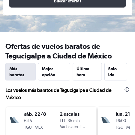
Buscar ofertas
Ofertas de vuelos baratos de
Tegucigalpa a Ciudad de México
Más
Mejor
Última
Solo
baratos
opción
hora
ida
Los vuelos más baratos de Tegucigalpa a Ciudad de
México
sáb. 22/8
2 escalas
lun. 21/
6:15
11 h 35 min
16:00
-
Varias aerolíneas
-
TGU
MEX
TGU
MEX