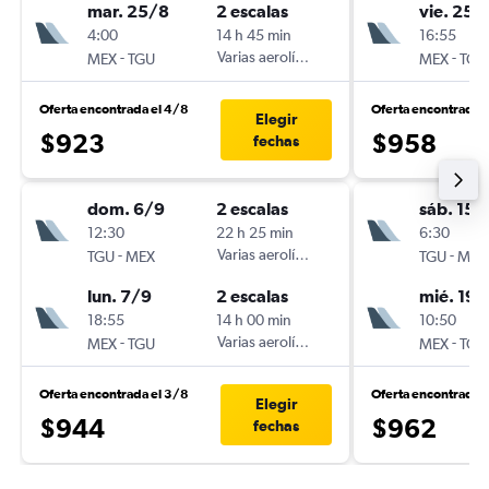
mar. 25/8
2 escalas
vie. 25/
4:00
14 h 45 min
16:55
-
Varias aerolíneas
-
MEX
TGU
MEX
TGU
Oferta encontrada el 4/8
Oferta encontrada e
Elegir
$923
$958
fechas
dom. 6/9
2 escalas
sáb. 15/
12:30
22 h 25 min
6:30
-
Varias aerolíneas
-
TGU
MEX
TGU
MEX
lun. 7/9
2 escalas
mié. 19/
18:55
14 h 00 min
10:50
-
Varias aerolíneas
-
MEX
TGU
MEX
TGU
Oferta encontrada el 3/8
Oferta encontrada 
Elegir
$944
$962
fechas