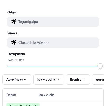
Origen
Vuela a
Presupuesto
$416 - $1.052
Aerolíneas
Ida y vuelta
Escalas
Aerop
Depart
Ida y vuelta
Ida y vuelta más barata