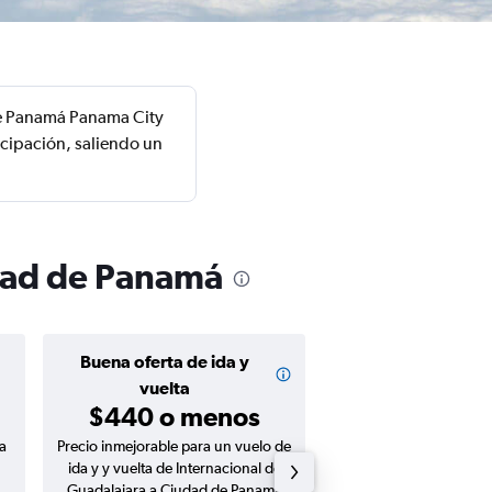
de Panamá Panama City
icipación, saliendo un
udad de Panamá
Buena oferta de ida y
Buena oferta de
$287 o m
vuelta
$440 o menos
a
Precio inmejorable para un vuelo de
Precio inmejorable para
ida y y vuelta de Internacional de
ida de Internacional de
Guadalajara a Ciudad de Panamá
a Ciudad de Panamá P