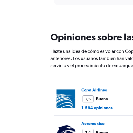
displaying
chart
categories.
Range:
12
categories.
The
Opiniones sobre la
chart
has
1
Hazte una idea de cómo es volar con Co
Y
anteriores. Los usuarios también han val
axis
displaying
servicio y el procedimiento de embarque
values.
Range:
0
to
Copa Airlines
750.
Bueno
7,6
1.564 opiniones
Aeromexico
Bueno
7,4