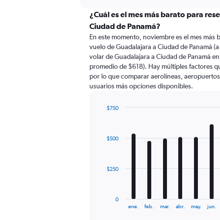
displaying
chart
categories.
¿Cuál es el mes más barato para res
Range:
Ciudad de Panamá?
91
En este momento, noviembre es el mes más b
categories.
vuelo de Guadalajara a Ciudad de Panamá (a
The
volar de Guadalajara a Ciudad de Panamá en
chart
promedio de $618). Hay múltiples factores qu
has
por lo que comparar aerolíneas, aeropuertos d
1
usuarios más opciones disponibles.
Y
axis
displaying
$750
values.
Bar
Chart
Range:
graphic.
chart
with
0
$500
12
to
bars.
1200.
The
$250
chart
has
1
0
X
End
ene.
feb.
mar.
abr.
may.
jun.
of
axis
interactive