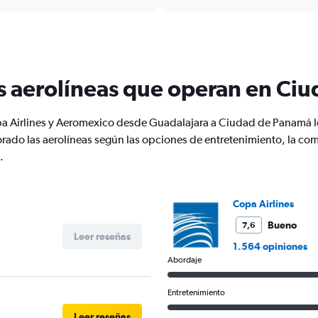
6
categories.
The
chart
has
1
s aerolíneas que operan en Ci
Y
axis
displaying
pa Airlines y Aeromexico desde Guadalajara a Ciudad de Panamá l
Number
orado las aerolíneas según las opciones de entretenimiento, la com
of
.
flights.
Range:
0
to
Copa Airlines
3.6.
Bueno
7,6
Leer reseñas
1.564 opiniones
Abordaje
Entretenimiento
Leer reseñas