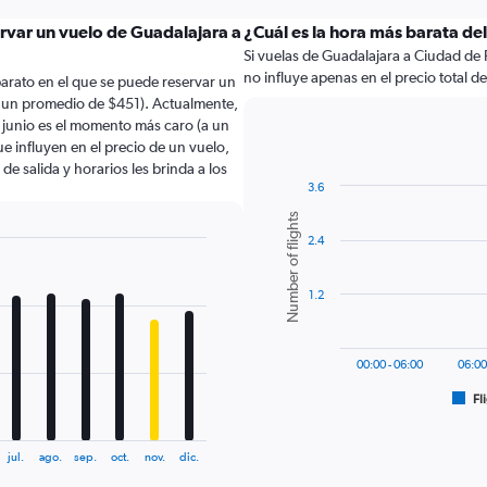
ervar un vuelo de Guadalajara a
¿Cuál es la hora más barata de
Si vuelas de Guadalajara a Ciudad de 
no influye apenas en el precio total de 
arato en el que se puede reservar un
 un promedio de $451). Actualmente,
 junio es el momento más caro (a un
e influyen en el precio de un vuelo,
e salida y horarios les brinda a los
3.6
Bar
Chart
Number of flights
graphic.
chart
2.4
with
6
bars.
1.2
The
chart
has
00:00 - 06:00
06:00
1
Fl
X
End
of
axis
interactive
displaying
chart
jul.
ago.
sep.
oct.
nov.
dic.
categories.
Range: