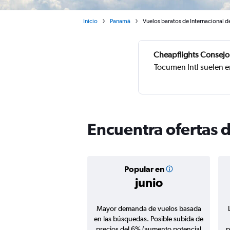
Inicio
Panamá
Vuelos baratos de Internacional 
Cheapflights Consejo
Tocumen Intl suelen e
Encuentra ofertas 
Popular en
junio
Mayor demanda de vuelos basada
en las búsquedas. Posible subida de
precios del 6% (aumento potencial
p