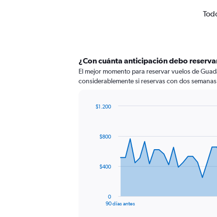
Todo
¿Con cuánta anticipación debo reserva
El mejor momento para reservar vuelos de Guadal
considerablemente si reservas con dos semanas 
$1.200
Chart
Chart
graphic.
with
91
$800
data
points.
The
$400
chart
has
1
0
X
End
90 días antes
of
axis
interactive