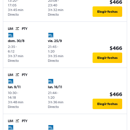
13:20
-
20:08
-
$466
17:05
23:40
3 h 45 min
3 h 32 min
Elegir fechas
Directo
Directo
LIM
PTY
dom. 30/8
vie. 25/9
2:35
-
21:45
-
$466
6:12
1:20
3 h 37 min
3 h 35 min
Elegir fechas
Directo
Directo
LIM
PTY
lun. 9/11
lun. 16/11
10:30
-
21:44
-
$466
14:18
1:20
3 h 48 min
3 h 36 min
Elegir fechas
Directo
Directo
LIM
PTY