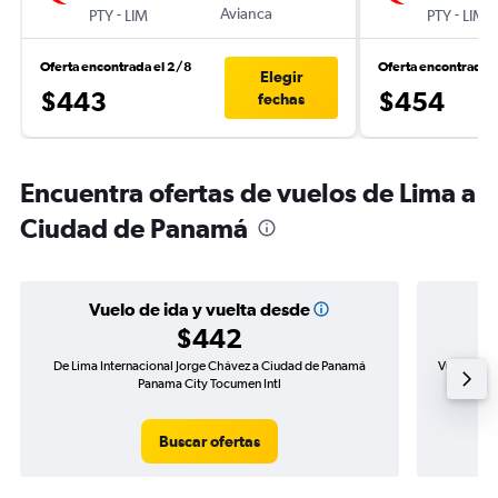
-
Avianca
-
PTY
LIM
PTY
LIM
Oferta encontrada el 2/8
Oferta encontrada e
Elegir
$443
$454
fechas
Encuentra ofertas de vuelos de Lima a
Ciudad de Panamá
Vuelo de ida y vuelta desde
$442
De Lima Internacional Jorge Chávez a Ciudad de Panamá
Vuelo de i
Panama City Tocumen Intl
Buscar ofertas