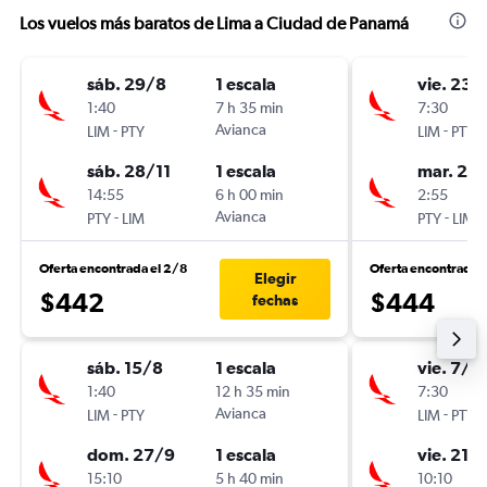
Los vuelos más baratos de Lima a Ciudad de Panamá
sáb. 29/8
1 escala
vie. 23/
1:40
7 h 35 min
7:30
-
Avianca
-
LIM
PTY
LIM
PTY
sáb. 28/11
1 escala
mar. 27
14:55
6 h 00 min
2:55
-
Avianca
-
PTY
LIM
PTY
LIM
Oferta encontrada el 2/8
Oferta encontrada 
Elegir
$442
$444
fechas
sáb. 15/8
1 escala
vie. 7/8
1:40
12 h 35 min
7:30
-
Avianca
-
LIM
PTY
LIM
PTY
dom. 27/9
1 escala
vie. 21/
15:10
5 h 40 min
10:10