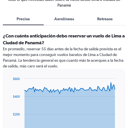
Panamá
Precios
Aerolíneas
Retrasos
¿Con cuánta anticipación debo reservar un vuelo de Lima a
Ciudad de Panamá?
En promedio, reservar 55 días antes de la fecha de salida prevista es el
mejor momento para conseguir vuelos baratos de Lima a Ciudad de
Panamá. La tendencia general es que cuanto más te acerques a la fecha
de salida, más caro será el vuelo.
$600
Chart
Chart
graphic.
with
91
$400
data
points.
The
$200
chart
has