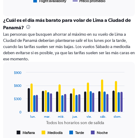
1
Flight availability
Precio promedio
End
of
X
interactive
axis
chart
displaying
¿Cuál es el día más barato para volar de Lima a Ciudad de
categories.
Panamá?
Range:
Las personas que busquen ahorrar al máximo en su vuelo de Lima a
6
Ciudad de Panamá deberían plantearse salir el los lunes por la tarde,
categories.
cuando las tarifas suelen ser más bajas. Los vuelos Sábado a mediodía
The
deben evitarse si es posible, ya que las tarifas suelen ser las más caras en
chart
ese momento.
has
2
Y
$900
axes
Bar
Chart
displaying
graphic.
chart
$600
with
Avg.
4
Price
data
$300
and
series.
Number
of
0
The
lun.
mar.
mié.
jue.
vie.
sáb.
dom.
flights.
chart
Todos los horarios son de salida
has
1
Mañana
Mediodía
Tarde
Noche
End
of