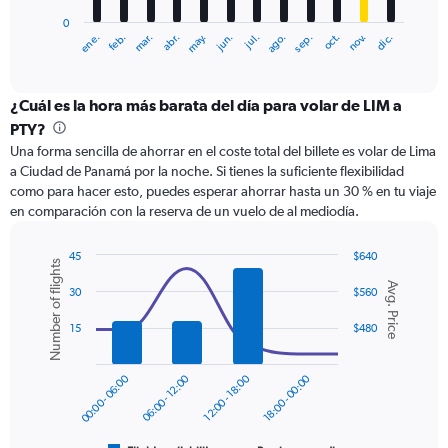
has
0
1
ene.
abr.
jul.
oct.
mar.
jun.
sep.
dic.
feb.
may.
ago.
nov.
X
End
of
axis
interactive
displaying
chart
categories.
¿Cuál es la hora más barata del día para volar de LIM a
Range:
PTY?
12
Una forma sencilla de ahorrar en el coste total del billete es volar de Lima
categories.
a Ciudad de Panamá por la noche. Si tienes la suficiente flexibilidad
The
como para hacer esto, puedes esperar ahorrar hasta un 30 % en tu viaje
chart
en comparación con la reserva de un vuelo de al mediodía.
has
1
Y
45
$640
Number of flights
axis
Combination
Chart
Avg. Price
graphic.
chart
displaying
30
$560
with
values.
2
15
$480
Range:
data
0
series.
to
00:00 - 06:00
06:00 - 12:00
12:00 - 18:00
18:00 - 00:00
600.
The
chart
has