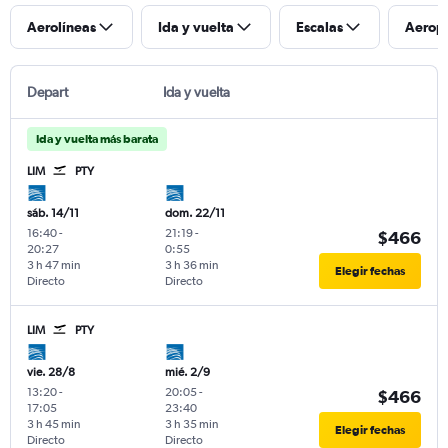
Aerolíneas
Ida y vuelta
Escalas
Aerop
Depart
Ida y vuelta
Ida y vuelta más barata
LIM
PTY
sáb. 14/11
dom. 22/11
16:40
-
21:19
-
$466
20:27
0:55
3 h 47 min
3 h 36 min
Elegir fechas
Directo
Directo
LIM
PTY
vie. 28/8
mié. 2/9
13:20
-
20:05
-
$466
17:05
23:40
3 h 45 min
3 h 35 min
Elegir fechas
Directo
Directo