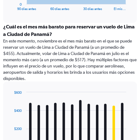
1
0
X
End
90 días antes
60 días antes
30 días antes
El mis…
of
axis
interactive
displaying
chart
categories.
¿Cuál es el mes más barato para reservar un vuelo de Lima
Range:
a Ciudad de Panamá?
91
En este momento, noviembre es el mes más barato en el que se puede
categories.
reservar un vuelo de Lima a Ciudad de Panamá (a un promedio de
The
$455). Actualmente, volar de Lima a Ciudad de Panamá en julio es el
chart
momento más caro (a un promedio de $517). Hay múltiples factores que
has
influyen en el precio de un vuelo, por lo que comparar aerolíneas,
1
aeropuertos de salida y horarios les brinda a los usuarios más opciones
Y
disponibles.
axis
displaying
values.
$600
Range:
Bar
Chart
0
graphic.
chart
with
to
$400
12
600.
bars.
$200
The
chart