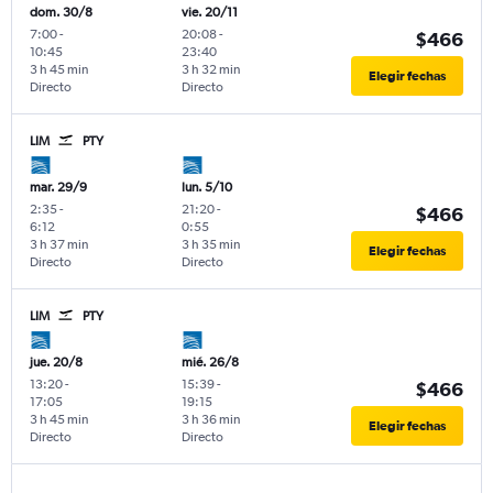
dom. 30/8
vie. 20/11
7:00
-
20:08
-
$466
10:45
23:40
3 h 45 min
3 h 32 min
Elegir fechas
Directo
Directo
LIM
PTY
mar. 29/9
lun. 5/10
2:35
-
21:20
-
$466
6:12
0:55
3 h 37 min
3 h 35 min
Elegir fechas
Directo
Directo
LIM
PTY
jue. 20/8
mié. 26/8
13:20
-
15:39
-
$466
17:05
19:15
3 h 45 min
3 h 36 min
Elegir fechas
Directo
Directo