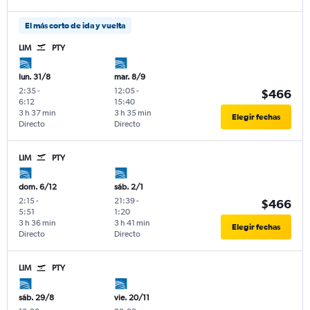
El más corto de ida y vuelta
LIM
PTY
lun. 31/8
mar. 8/9
2:35
-
12:05
-
$466
6:12
15:40
3 h 37 min
3 h 35 min
Elegir fechas
Directo
Directo
LIM
PTY
dom. 6/12
sáb. 2/1
2:15
-
21:39
-
$466
5:51
1:20
3 h 36 min
3 h 41 min
Elegir fechas
Directo
Directo
LIM
PTY
sáb. 29/8
vie. 20/11