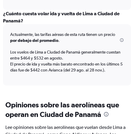
X
interactive
axis
chart
displaying
¿Cuánto cuesta volar ida y vuelta de Lima a Ciudad de
Todos
Panamá?
los
horarios
Actualmente, las tarifas aéreas de esta ruta tienen un precio
son
de
por debajo del promedio
.
salida.
Range:
Los vuelos de Lima a Ciudad de Panamá generalmente cuestan
7
entre $464 y $532 en agosto.
categories.
El precio de ida y vuelta más barato encontrado en los últimos 5
The
días fue de $442 con Avianca (del 29 ago. al 28 nov.).
chart
has
1
Y
axis
displaying
Opiniones sobre las aerolíneas que
values.
operan en Ciudad de Panamá
Range:
0
to
Lee opiniones sobre las aerolíneas que vuelan desde Lima a
900.