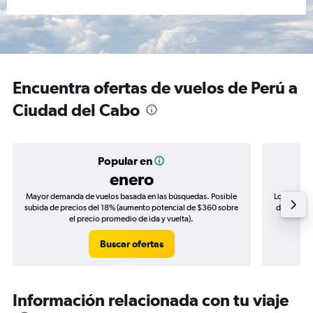
Encuentra ofertas de vuelos de Perú a
Ciudad del Cabo
Popular en
enero
Mayor demanda de vuelos basada en las búsquedas. Posible
Los precio
subida de precios del 18% (aumento potencial de $360 sobre
de precios
el precio promedio de ida y vuelta).
Buscar ofertas
Información relacionada con tu viaje