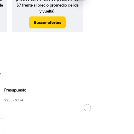
de
$7 frente al precio promedio de ida
y vuelta).
Buscar ofertas
Buscar ofert
n.
Presupuesto
$255 - $774