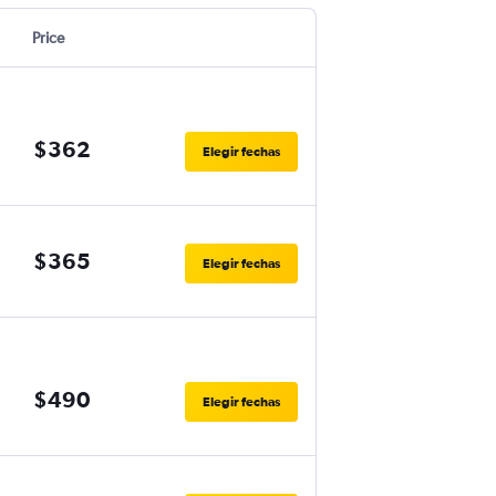
Price
$362
Elegir fechas
$365
Elegir fechas
$490
Elegir fechas