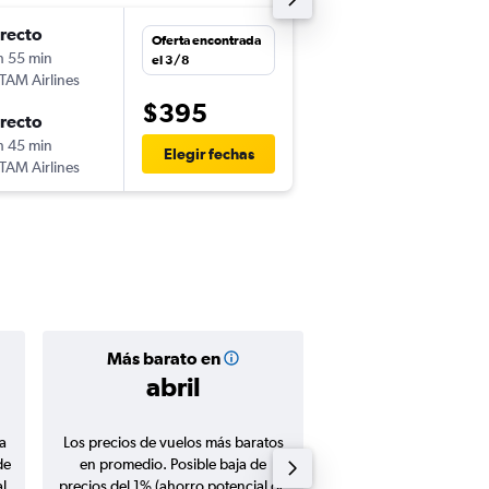
irecto
mié. 2/12
Oferta encontrada
h 55 min
3:00
el 3/8
TAM Airlines
-
LIM
SJO
$395
irecto
jue. 10/12
h 45 min
16:15
Elegir fechas
TAM Airlines
-
SJO
LIM
Más barato en
Precio prom
abril
$410
a
Los precios de vuelos más baratos
Promedio de vuelos de 
de
en promedio. Posible baja de
en agosto 20
l
precios del 1% (ahorro potencial de