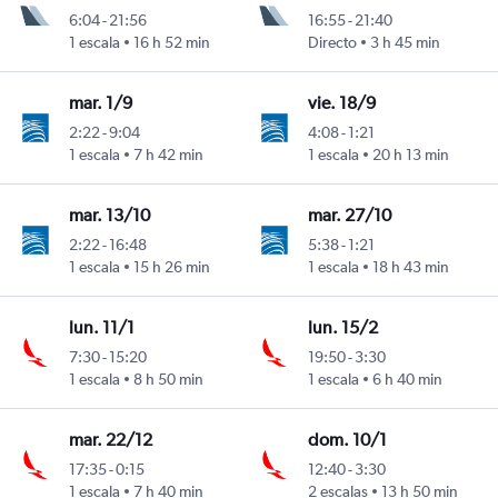
6:04
-
21:56
16:55
-
21:40
1 escala
16 h 52 min
Directo
3 h 45 min
mar. 1/9
vie. 18/9
2:22
-
9:04
4:08
-
1:21
1 escala
7 h 42 min
1 escala
20 h 13 min
mar. 13/10
mar. 27/10
2:22
-
16:48
5:38
-
1:21
1 escala
15 h 26 min
1 escala
18 h 43 min
lun. 11/1
lun. 15/2
7:30
-
15:20
19:50
-
3:30
1 escala
8 h 50 min
1 escala
6 h 40 min
mar. 22/12
dom. 10/1
17:35
-
0:15
12:40
-
3:30
1 escala
7 h 40 min
2 escalas
13 h 50 min