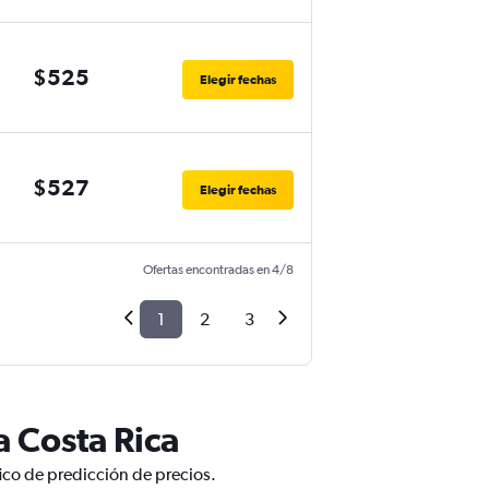
$525
Elegir fechas
$527
Elegir fechas
Ofertas encontradas en 4/8
1
2
3
a Costa Rica
ico de predicción de precios.