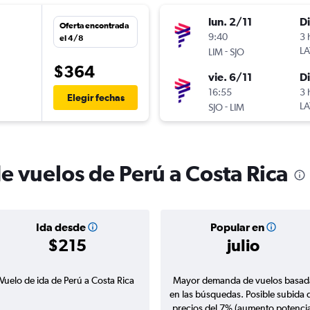
lun. 2/11
D
Oferta encontrada
9:40
3 
el 4/8
-
LA
LIM
SJO
$364
vie. 6/11
D
16:55
3 
Elegir fechas
-
LA
SJO
LIM
e vuelos de Perú a Costa Rica
Ida desde
Popular en
$215
julio
Vuelo de ida de Perú a Costa Rica
Mayor demanda de vuelos basad
en las búsquedas. Posible subida 
precios del 7% (aumento potencia