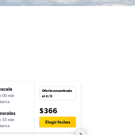
escala
mar. 11/8
Oferta encontrada
h 00 min
13:00
el 4/8
ianca
-
LIM
SJO
$366
escalas
vie. 14/8
h 55 min
16:55
Elegir fechas
ianca
-
SJO
LIM