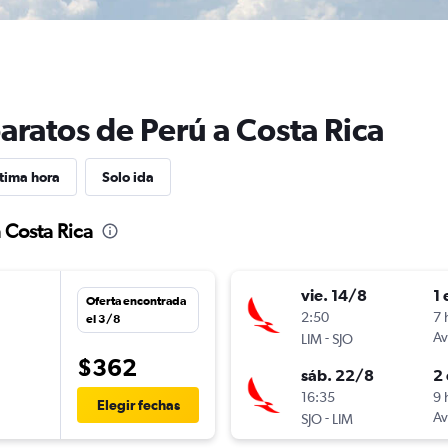
aratos de Perú a Costa Rica
tima hora
Solo ida
 Costa Rica
vie. 14/8
1 
Oferta encontrada
2:50
7 
el 3/8
-
Av
LIM
SJO
$362
sáb. 22/8
2 
16:35
9 
Elegir fechas
-
Av
SJO
LIM