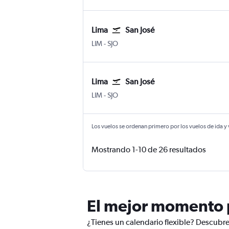
Lima
San José
LIM
-
SJO
Lima
San José
LIM
-
SJO
Los vuelos se ordenan primero por los vuelos de ida y
Mostrando 1-10 de 26 resultados
El mejor momento p
¿Tienes un calendario flexible? Descubre