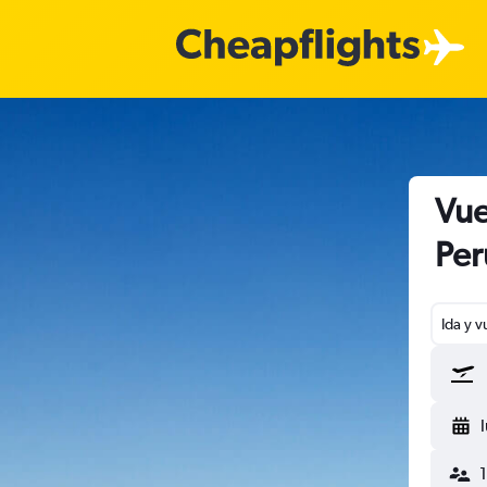
Vue
Per
Ida y v