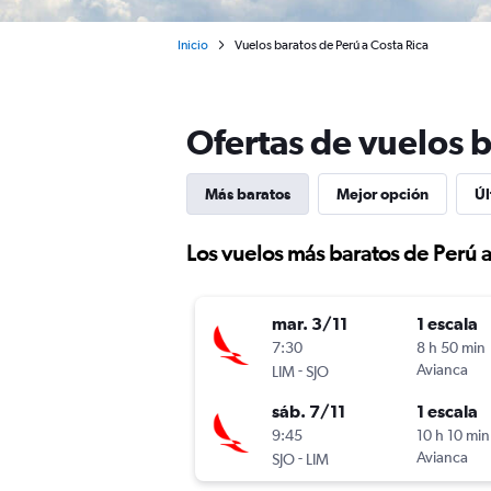
Inicio
Vuelos baratos de Perú a Costa Rica
Ofertas de vuelos b
Más baratos
Mejor opción
Úl
Los vuelos más baratos de Perú a
mar. 3/11
1 escala
7:30
8 h 50 min
-
Avianca
LIM
SJO
sáb. 7/11
1 escala
9:45
10 h 10 min
-
Avianca
SJO
LIM