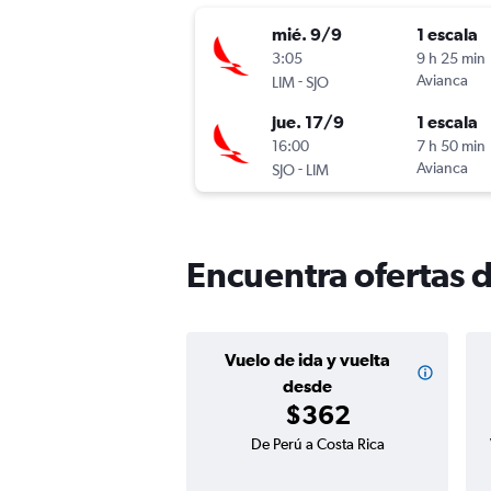
mié. 9/9
1 escala
3:05
9 h 25 min
-
Avianca
LIM
SJO
jue. 17/9
1 escala
16:00
7 h 50 min
-
Avianca
SJO
LIM
Encuentra ofertas d
Vuelo de ida y vuelta
desde
$362
De Perú a Costa Rica