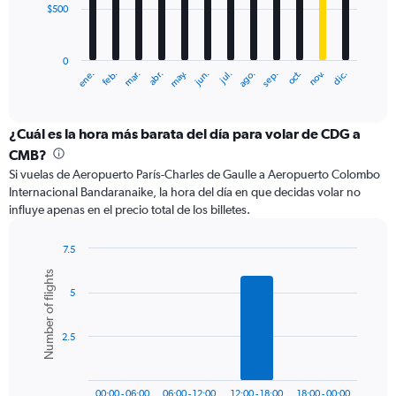
$500
The
chart
has
0
1
ene.
feb.
mar.
abr.
may.
jun.
jul.
ago.
sep.
oct.
nov.
dic.
X
End
of
axis
interactive
displaying
chart
categories.
¿Cuál es la hora más barata del día para volar de CDG a
Range:
CMB?
12
Si vuelas de Aeropuerto París-Charles de Gaulle a Aeropuerto Colombo
categories.
Internacional Bandaranaike, la hora del día en que decidas volar no
The
influye apenas en el precio total de los billetes.
chart
has
1
7.5
Y
Bar
Chart
Number of flights
graphic.
chart
axis
5
with
displaying
6
values.
bars.
Range:
2.5
0
The
to
chart
1500.
has
00:00 - 06:00
06:00 - 12:00
12:00 - 18:00
18:00 - 00:00