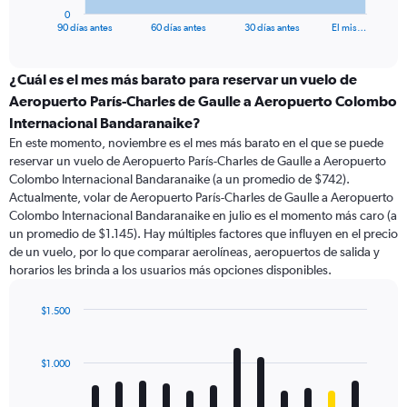
1
0
X
End
90 días antes
60 días antes
30 días antes
El mis…
of
axis
interactive
displaying
chart
categories.
¿Cuál es el mes más barato para reservar un vuelo de
Range:
Aeropuerto París-Charles de Gaulle a Aeropuerto Colombo
91
Internacional Bandaranaike?
categories.
En este momento, noviembre es el mes más barato en el que se puede
The
reservar un vuelo de Aeropuerto París-Charles de Gaulle a Aeropuerto
chart
Colombo Internacional Bandaranaike (a un promedio de $742).
has
Actualmente, volar de Aeropuerto París-Charles de Gaulle a Aeropuerto
1
Y
Colombo Internacional Bandaranaike en julio es el momento más caro (a
axis
un promedio de $1.145). Hay múltiples factores que influyen en el precio
displaying
de un vuelo, por lo que comparar aerolíneas, aeropuertos de salida y
values.
horarios les brinda a los usuarios más opciones disponibles.
Range:
0
$1.500
to
Bar
Chart
1200.
graphic.
chart
with
$1.000
12
bars.