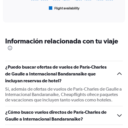
1
Flight availability
X
End
of
axis
interactive
displaying
chart
categories.
Range:
6
Información relacionada con tu viaje
categories.
The
chart
has
1
¿Puedo buscar ofertas de vuelos de París-Charles
Y
de Gaulle a Internacional Bandaranaike que
axis
displaying
incluyan reservas de hotel?
Number
Sí, además de ofertas de vuelos de París-Charles de Gaulle a
of
Internacional Bandaranaike, Cheapflights ofrece paquetes
flights.
de vacaciones que incluyen tanto vuelos como hoteles.
Range:
0
¿Cómo busco vuelos directos de París-Charles de
to
7.5.
Gaulle a Internacional Bandaranaike?