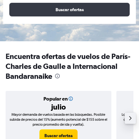
Buscar ofertas
Encuentra ofertas de vuelos de París-
Charles de Gaulle a Internacional
Bandaranaike
Popular en
julio
Mayor demanda de vuelos basada en las búsquedas. Posible
Los precio
subida de precios del 15% (aumento potencial de $155 sobre el
de precios
precio promedio de ida y vuelta).
Buscar ofertas