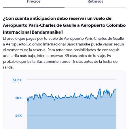
Precios
Retrasos
¿Con cuánta anticipación debo reservar un vuelo de
Aeropuerto París-Charles de Gaulle a Aeropuerto Colombo
Internacional Bandaranaike?
El precio que pagas por tu vuelo de Aeropuerto París-Charles de Gaulle
a Aeropuerto Colombo Internacional Bandaranaike puede variar según
el momento de la reserva. Para tener más posibilidades de conseguir
una tarifa más baja, intenta reservar 89 días antes de tu viaje. Es
probable que las tarifas aumenten unos 15 días antes de la fecha de
salida.
$1.200
Chart
Chart
graphic.
with
91
$800
data
points.
The
$400
chart
has