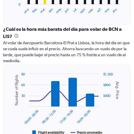
has
0
1
ene.
feb.
mar.
abr.
may.
jun.
jul.
ago.
sep.
oct.
nov.
dic.
X
End
of
axis
interactive
displaying
chart
categories.
¿Cuál es la hora más barata del día para volar de BCN a
Range:
LIS?
12
Al volar de Aeropuerto Barcelona-El Prat a Lisboa, la hora del día en que
categories.
se vuela suele influir en el precio. Ahorra buscando un vuelo de por la
The
tarde, que puede bajar el precio hasta un 75 % frente a un vuelo de al
chart
mediodía.
has
1
Y
90
$1.200
Number of flights
axis
Combination
Chart
Avg. Price
graphic.
chart
displaying
60
$800
with
values.
2
30
$400
Range:
data
0
series.
to
00:00 - 06:00
06:00 - 12:00
12:00 - 18:00
18:00 - 00:00
180.
The
chart
has
1
Flight availability
Precio promedio
End