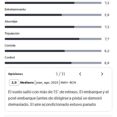
7,2
Entretenimiento
5,9
Abordaje
7,2
Tripulación
7,7
Comida
6,2
Confort
6,9
1
/
11
Opiniones
2,0
Mediocre
Joan
,
ago. 2025
MAH
-
BCN
El vuelo salió con más de 15' de retraso. El embarque y el
post-embarque (antes de dirigirse a pista) se demoró
demasiado. El aire acondicionado estuvo parado
durante el post-embarque (antes de dirigirse a pista) y
durante el desembarque en destino. Los USB de carga