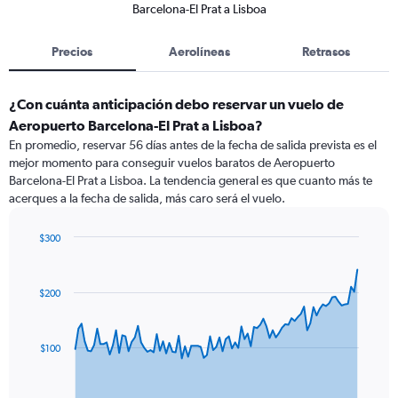
Barcelona-El Prat a Lisboa
Precios
Aerolíneas
Retrasos
¿Con cuánta anticipación debo reservar un vuelo de
Aeropuerto Barcelona-El Prat a Lisboa?
En promedio, reservar 56 días antes de la fecha de salida prevista es el
mejor momento para conseguir vuelos baratos de Aeropuerto
Barcelona-El Prat a Lisboa. La tendencia general es que cuanto más te
acerques a la fecha de salida, más caro será el vuelo.
$300
Chart
Chart
graphic.
with
91
$200
data
points.
The
$100
chart
has
1