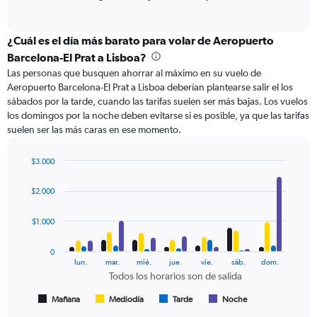
of
X
interactive
axis
chart
displaying
¿Cuál es el día más barato para volar de Aeropuerto
categories.
Barcelona-El Prat a Lisboa?
Range:
Las personas que busquen ahorrar al máximo en su vuelo de
6
Aeropuerto Barcelona-El Prat a Lisboa deberían plantearse salir el los
categories.
sábados por la tarde, cuando las tarifas suelen ser más bajas. Los vuelos
The
los domingos por la noche deben evitarse si es posible, ya que las tarifas
chart
suelen ser las más caras en ese momento.
has
2
Y
$3.000
axes
Bar
Chart
displaying
graphic.
chart
$2.000
with
Avg.
4
Price
data
$1.000
and
series.
Number
of
0
The
lun.
mar.
mié.
jue.
vie.
sáb.
dom.
flights.
chart
Todos los horarios son de salida
has
1
Mañana
Mediodía
Tarde
Noche
End
of
X