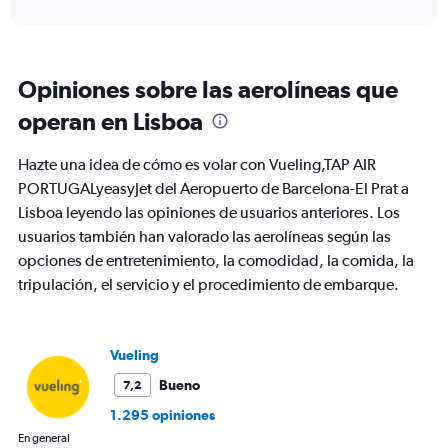
interactive
axis
chart
displaying
Todos
los
Opiniones sobre las aerolíneas que
horarios
son
operan en Lisboa
de
salida.
Hazte una idea de cómo es volar con Vueling,TAP AIR
Range:
7
PORTUGALyeasyJet del Aeropuerto de Barcelona-El Prat a
categories.
Lisboa leyendo las opiniones de usuarios anteriores. Los
The
usuarios también han valorado las aerolíneas según las
chart
opciones de entretenimiento, la comodidad, la comida, la
has
1
tripulación, el servicio y el procedimiento de embarque.
Y
axis
displaying
values.
Vueling
Range:
Bueno
7,2
0
to
1.295 opiniones
3000.
En general