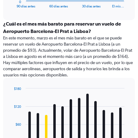
0
X
End
90 días antes
60 días antes
30 días antes
El mis…
of
axis
interactive
displaying
chart
categories.
¿Cuál es el mes más barato para reservar un vuelo de
Range:
Aeropuerto Barcelona-El Prat a Lisboa?
91
En este momento, marzo es el mes más barato en el que se puede
categories.
reservar un vuelo de Aeropuerto Barcelona-El Prat a Lisboa (a un
The
promedio de $93). Actualmente, volar de Aeropuerto Barcelona-El Prat
chart
a Lisboa en agosto es el momento más caro (a un promedio de $164).
has
Hay múltiples factores que influyen en el precio de un vuelo, por lo que
1
comparar aerolíneas, aeropuertos de salida y horarios les brinda a los
Y
usuarios más opciones disponibles.
axis
displaying
values.
$180
Range:
Bar
Chart
0
graphic.
chart
with
to
$120
12
300.
bars.
$60
The
chart