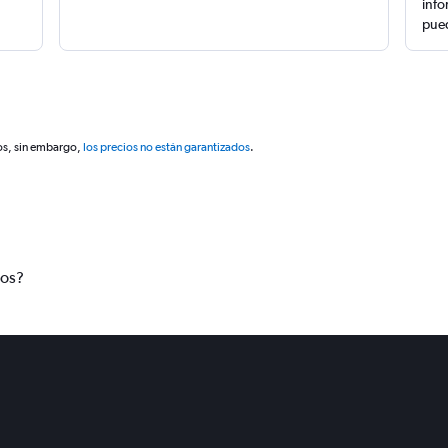
info
pued
os, sin embargo,
los precios no están garantizados
.
tos?