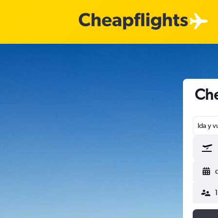
Che
Ida y v