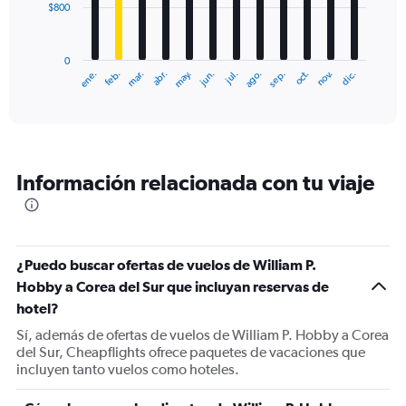
$800
The
chart
has
0
1
ene.
feb.
mar.
abr.
may.
jun.
jul.
ago.
sep.
oct.
nov.
dic.
X
End
of
axis
interactive
displaying
chart
categories.
Range:
12
Información relacionada con tu viaje
categories.
The
chart
has
1
¿Puedo buscar ofertas de vuelos de William P.
Y
Hobby a Corea del Sur que incluyan reservas de
axis
displaying
hotel?
values.
Sí, además de ofertas de vuelos de William P. Hobby a Corea
Range:
del Sur, Cheapflights ofrece paquetes de vacaciones que
0
incluyen tanto vuelos como hoteles.
to
2400.