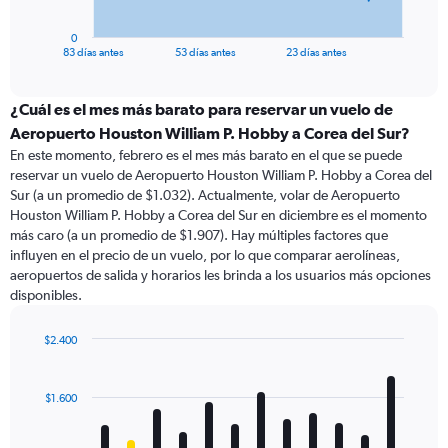
has
1
0
X
End
83 días antes
53 días antes
23 días antes
of
axis
interactive
displaying
chart
categories.
¿Cuál es el mes más barato para reservar un vuelo de
Range:
Aeropuerto Houston William P. Hobby a Corea del Sur?
84
En este momento, febrero es el mes más barato en el que se puede
categories.
reservar un vuelo de Aeropuerto Houston William P. Hobby a Corea del
The
Sur (a un promedio de $1.032). Actualmente, volar de Aeropuerto
chart
Houston William P. Hobby a Corea del Sur en diciembre es el momento
has
más caro (a un promedio de $1.907). Hay múltiples factores que
1
influyen en el precio de un vuelo, por lo que comparar aerolíneas,
Y
aeropuertos de salida y horarios les brinda a los usuarios más opciones
axis
disponibles.
displaying
values.
Range:
$2.400
0
Bar
Chart
to
graphic.
chart
with
3600.
$1.600
12
bars.