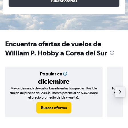
Buscar ofertas
Encuentra ofertas de vuelos de
William P. Hobby a Corea del Sur
Popular en
diciembre
Mayor demanda de vuelos basada en las búsquedas. Posible
Los precio
subida de precios del 20% (aumento potencial de $367 sobre
de precios
el precio promedio de ida y vuelta).
Buscar ofertas