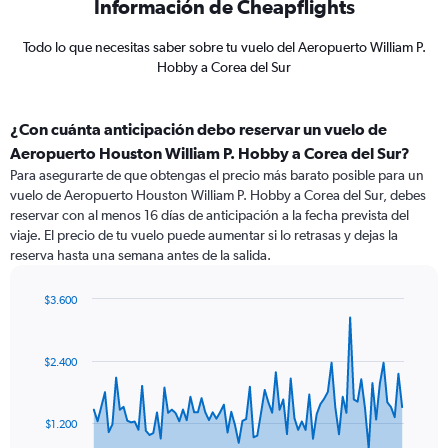
Información de Cheapflights
Todo lo que necesitas saber sobre tu vuelo del Aeropuerto William P.
Hobby a Corea del Sur
¿Con cuánta anticipación debo reservar un vuelo de
Aeropuerto Houston William P. Hobby a Corea del Sur?
Para asegurarte de que obtengas el precio más barato posible para un
vuelo de Aeropuerto Houston William P. Hobby a Corea del Sur, debes
reservar con al menos 16 días de anticipación a la fecha prevista del
viaje. El precio de tu vuelo puede aumentar si lo retrasas y dejas la
reserva hasta una semana antes de la salida.
$3.600
Chart
Chart
graphic.
with
84
$2.400
data
points.
The
$1.200
chart