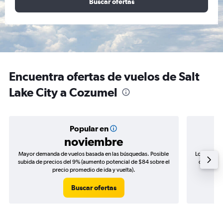
Buscar ofertas
Encuentra ofertas de vuelos de Salt
Lake City a Cozumel
Popular en
noviembre
Mayor demanda de vuelos basada en las búsquedas. Posible
Los precio
subida de precios del 9% (aumento potencial de $84 sobre el
de precio
precio promedio de ida y vuelta).
Buscar ofertas