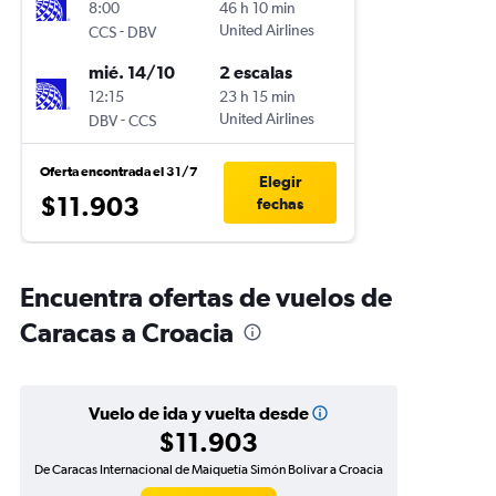
8:00
46 h 10 min
-
United Airlines
CCS
DBV
mié. 14/10
2 escalas
12:15
23 h 15 min
-
United Airlines
DBV
CCS
Oferta encontrada el 31/7
Elegir
$11.903
fechas
Encuentra ofertas de vuelos de
Caracas a Croacia
Vuelo de ida y vuelta desde
$11.903
De Caracas Internacional de Maiquetía Simón Bolívar a Croacia