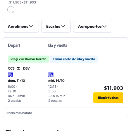
$11.903 - $11.903
Aerolíneas
Escalas
Aeropuertos
Depart
Ida y vuelta
Ida y vuelta más barata
El más corto de ida y vuelta
CCS
DBV
dom. 11/10
mié. 14/10
8:00
-
12:15
-
$11.903
12:10
5:30
46 h 10 min
23 h 15 min
Elegir fechas
2 escalas
2 escalas
Precio más barato