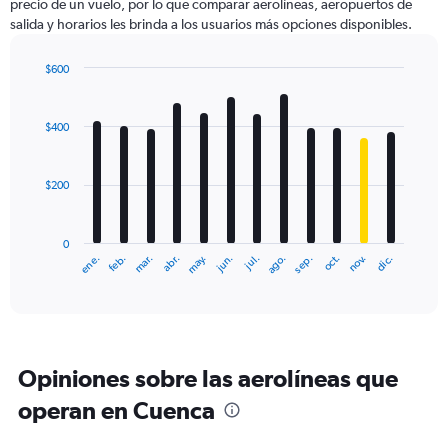
precio de un vuelo, por lo que comparar aerolíneas, aeropuertos de
salida y horarios les brinda a los usuarios más opciones disponibles.
$600
Bar
Chart
graphic.
chart
with
$400
12
bars.
$200
The
chart
has
0
1
ene.
abr.
jul.
oct.
mar.
jun.
sep.
dic.
feb.
may.
ago.
nov.
X
End
of
axis
interactive
displaying
chart
categories.
Range:
12
Opiniones sobre las aerolíneas que
categories.
The
operan en Cuenca
chart
has