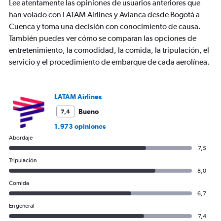
Lee atentamente las opiniones de usuarios anteriores que
1
Y
han volado con LATAM Airlines y Avianca desde Bogotá a
axis
Cuenca y toma una decisión con conocimiento de causa.
displaying
También puedes ver cómo se comparan las opciones de
values.
entretenimiento, la comodidad, la comida, la tripulación, el
Range:
0
servicio y el procedimiento de embarque de cada aerolínea.
to
600.
LATAM Airlines
Bueno
7,4
1.973 opiniones
Abordaje
7,5
Tripulación
8,0
Comida
6,7
En general
7,4