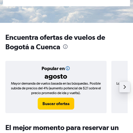
Encuentra ofertas de vuelos de
Bogotá a Cuenca
Popular en
agosto
Mayor demanda de vuelos basada en las búsquedas. Posible
Los precio
subida de precios del 4% (aumento potencial de $21 sobre el
de precio
precio promedio de ida y vuelta).
Buscar ofertas
El mejor momento para reservar un