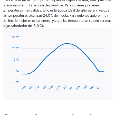
Si el clima es un factor importante para tu viaje a Decatur, este gráfico te
12
puede resultar útil a la hora de planificar. Para quienes prefieren
categories.
temperaturas más cálidas, julio es la época ideal del año para ir, ya que
The
las temperaturas alcanzan 24.0 C de media. Para quienes quieren huir
chart
del frío, lo mejor es evitar enero, ya que las temperaturas suelen ser más
has
bajas (alrededor de -3.0 C).
1
Y
axis
30 °C
Line
displaying
Chart
graphic.
chart
values.
20 °C
with
Range:
14
0
data
10 °C
to
points.
120.
0 °C
The
chart
has
-10 °C
mar.
jun.
sep.
dic.
ene.
abr.
jul.
oct.
feb.
may.
ago.
nov.
1
End
of
X
interactive
axis
chart
displaying
categories.
Range: