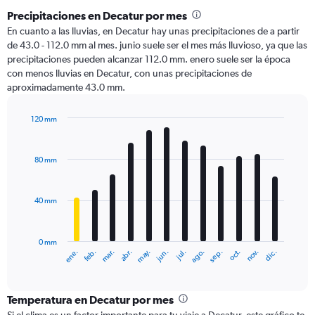
Precipitaciones en Decatur por mes
En cuanto a las lluvias, en Decatur hay unas precipitaciones de a partir
de 43.0 - 112.0 mm al mes. junio suele ser el mes más lluvioso, ya que las
precipitaciones pueden alcanzar 112.0 mm. enero suele ser la época
con menos lluvias en Decatur, con unas precipitaciones de
aproximadamente 43.0 mm.
120 mm
Bar
Chart
graphic.
chart
with
80 mm
12
bars.
40 mm
The
chart
has
0 mm
1
ene.
abr.
jul.
oct.
mar.
jun.
sep.
dic.
feb.
may.
ago.
nov.
X
End
of
axis
interactive
displaying
chart
categories.
Temperatura en Decatur por mes
Range: