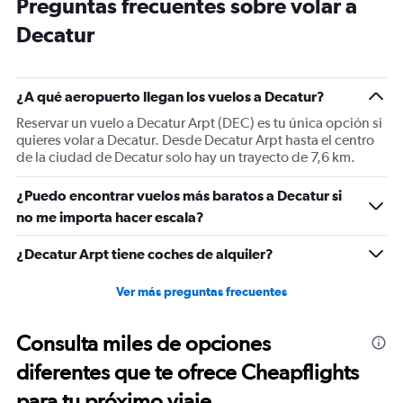
Preguntas frecuentes sobre volar a
14
categories.
Decatur
The
chart
has
1
¿A qué aeropuerto llegan los vuelos a Decatur?
Y
Reservar un vuelo a Decatur Arpt (DEC) es tu única opción si
axis
quieres volar a Decatur. Desde Decatur Arpt hasta el centro
displaying
de la ciudad de Decatur solo hay un trayecto de 7,6 km.
values.
Range:
-10
¿Puedo encontrar vuelos más baratos a Decatur si
to
no me importa hacer escala?
30.
¿Decatur Arpt tiene coches de alquiler?
Ver más preguntas frecuentes
Consulta miles de opciones
diferentes que te ofrece Cheapflights
para tu próximo viaje